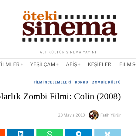
ALT KÜLTÜR SINEMA YAYINI
FILMLER
YEŞILÇAM
AFIŞ
KEŞIFLER
FILM 
FILM İNCELEMELERI
·
KORKU
·
ZOMBIE KÜLTÜ
larlık Zombi Filmi: Colin (2008)
23 Mayıs 2013
Fatih Yürür