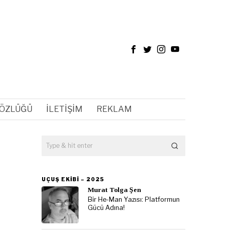
SÖZLÜĞÜ
İLETIŞIM
REKLAM
UÇUŞ EKIBI – 2025
Murat Tolga Şen
Bir He-Man Yazısı: Platformun
Gücü Adına!