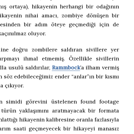
ış ortaya), hikayenin herhangi bir odağının
ikayenin nihai amacı, zombiye dönüşen bir
esinden bir adım öteye geçmediği için de
açınılmaz oluyor.
line doğru zombilere saldıran sivillere yer
rpmayı ihmal etmemiş. Özellikle sivillerin
la usulü saldırılar,
Rammbock
’a ilham vermiş
tan söz edebileceğimiz ender “anlar”ın bir kısmı
a çıkıyor.
an simidi görevini üstelenen found footage
 türün yaklaşımını aratmayacak bir formata
nlattığı hikayenin kalibresine oranla fazlasıyla
yarım saati geçmeyecek bir hikayeyi manasız