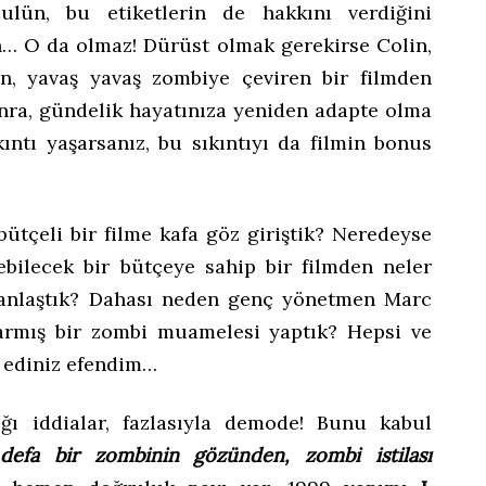
sulün, bu etiketlerin de hakkını verdiğini
… O da olmaz! Dürüst olmak gerekirse Colin,
en, yavaş yavaş zombiye çeviren bir filmden
sonra, gündelik hayatınıza yeniden adapte olma
ıntı yaşarsanız, bu sıkıntıyı da filmin bonus
ütçeli bir filme kafa göz giriştik? Neredeyse
ebilecek bir bütçeye sahip bir filmden neler
ganlaştık? Dahası neden genç yönetmen Marc
armış bir zombi muamelesi yaptık? Hepsi ve
m ediniz efendim…
ığı iddialar, fazlasıyla demode! Bunu kabul
 defa bir zombinin gözünden, zombi istilası