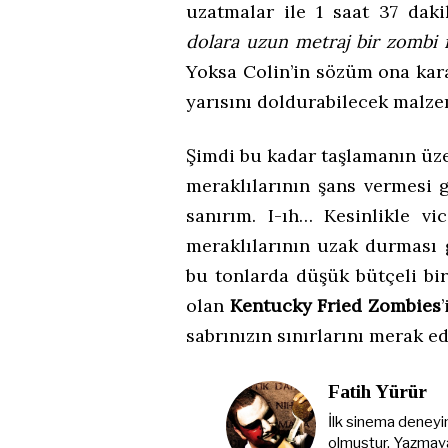
uzatmalar ile 1 saat 37 da
dolara uzun metraj bir zombi f
Yoksa Colin’in sözüm ona kar
yarısını doldurabilecek malze
Şimdi bu kadar taşlamanın üz
meraklılarının şans vermesi 
sanırım. I-ıh… Kesinlikle vi
meraklılarının uzak durması ge
bu tonlarda düşük bütçeli bi
olan
Kentucky Fried Zombies
sabrınızın sınırlarını merak e
Fatih Yürür
İlk sinema deneyi
olmuştur. Yazmaya 