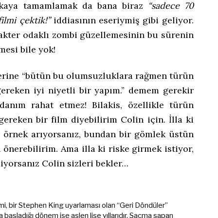
kikaya tamamlamak da bana biraz
“sadece 70
ilmi çektik!”
iddiasının eseriymiş gibi geliyor.
akter odaklı zombi güzellemesinin bu sürenin
mesi bile yok!
erine “bütün bu olumsuzluklara rağmen türün
gereken iyi niyetli bir yapım.” demem gerekir
cdanım rahat etmez! Bilakis, özellikle türün
reken bir film diyebilirim Colin için. İlla ki
r örnek arıyorsanız, bundan bir gömlek üstün
’i önerebilirim. Ama illa ki riske girmek istiyor,
diyorsanız Colin sizleri bekler…
mi, bir Stephen King uyarlaması olan “Geri Döndüler”
başladığı dönem ise aslen lise yıllarıdır. Saçma sapan