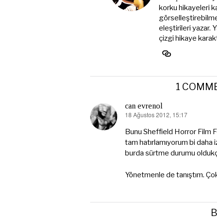
korku hikayeleri k
görselleştirebilme
eleştirileri yaza
çizgi hikaye karak
1 COMM
can evrenol
18 Ağustos 2012, 15:17
dedi
ki:
Bunu Sheffield Horror Film F
tam hatırlamıyorum bi daha 
burda sürtme durumu oldukça
Yönetmenle de tanıştım. Çok 
B