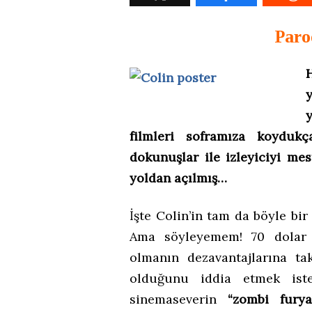
Paro
y
filmleri soframıza koyduk
dokunuşlar ile izleyiciyi me
yoldan açılmış…
İşte Colin’in tam da böyle b
Ama söyleyemem! 70 dolar 
olmanın dezavantajlarına ta
olduğunu iddia etmek is
sinemaseverin
“zombi furya