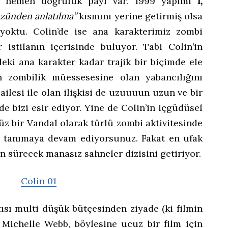
 hemen doğruluk payı var. 1999 yapımı
I,
zünden anlatılma”
kısmını yerine getirmiş olsa
oktu. Colin’de ise ana karakterimiz zombi
 istilanın içerisinde buluyor. Tabi Colin’in
eki ana karakter kadar trajik bir biçimde ele
n zombilik müessesesine olan yabancılığını
 ailesi ile olan ilişkisi de uzuuuun uzun ve bir
e bizi esir ediyor. Yine de Colin’in içgüdüsel
üz bir Vandal olarak türlü zombi aktivitesinde
s tanımaya devam ediyorsunuz. Fakat en ufak
un sürecek manasız sahneler dizisini getiriyor.
ntısı multi düşük bütçesinden ziyade (ki filmin
 Michelle Webb, böylesine ucuz bir film için