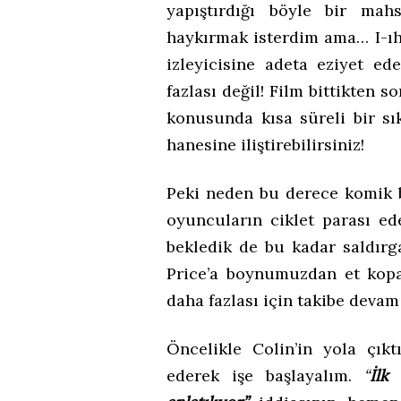
yapıştırdığı böyle bir mah
haykırmak isterdim ama… I-ıh
izleyicisine adeta eziyet ed
fazlası değil! Film bittikten 
konusunda kısa süreli bir sık
hanesine iliştirebilirsiniz!
Peki neden bu derece komik b
oyuncuların ciklet parası ed
bekledik de bu kadar saldır
Price’a boynumuzdan et kop
daha fazlası için takibe deva
Öncelikle Colin’in yola çıkt
ederek işe başlayalım.
“
İlk