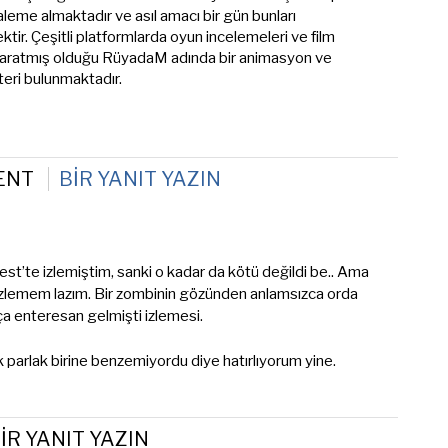
aleme almaktadır ve asıl amacı bir gün bunları
ktir. Çeşitli platformlarda oyun incelemeleri ve film
r. Yaratmış olduğu RüyadaM adında bir animasyon ve
teri bulunmaktadır.
ENT
BIR YANIT YAZIN
est’te izlemiştim, sanki o kadar da kötü değildi be.. Ama
izlemem lazım. Bir zombinin gözünden anlamsızca orda
 enteresan gelmişti izlemesi.
parlak birine benzemiyordu diye hatırlıyorum yine.
IR YANIT YAZIN