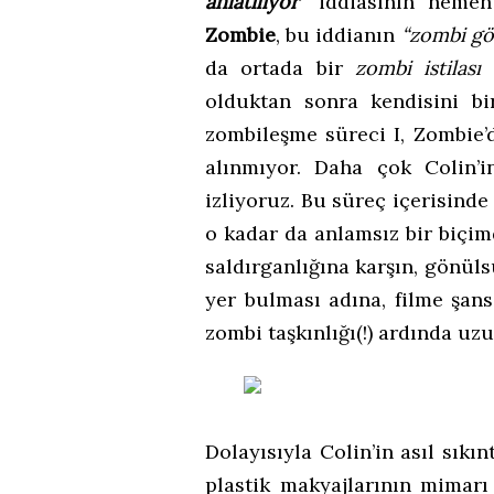
anlatılıyor”
iddiasının hemen
Zombie
, bu iddianın
“zombi gö
da ortada bir
zombi istilası
y
olduktan sonra kendisini bir
zombileşme süreci I, Zombie’d
alınmıyor. Daha çok Colin’i
izliyoruz. Bu süreç içerisinde
o kadar da anlamsız bir biçimd
saldırganlığına karşın, gönüls
yer bulması adına, filme şan
zombi taşkınlığı(!) ardında uz
Dolayısıyla Colin’in asıl sıkı
plastik makyajlarının mimarı