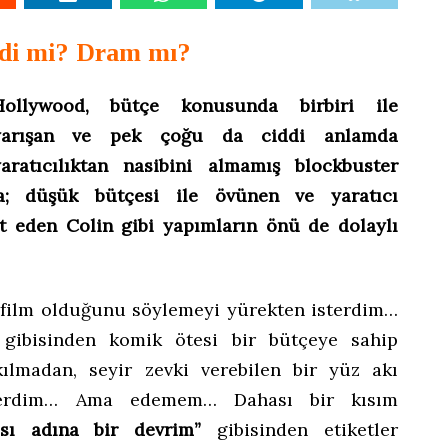
di mi? Dram mı?
Hollywood, bütçe konusunda birbiri ile
yarışan ve pek çoğu da ciddi anlamda
aratıcılıktan nasibini almamış blockbuster
ça; düşük bütçesi ile övünen ve yaratıcı
st eden Colin gibi yapımların önü de dolaylı
ir film olduğunu söylemeyi yürekten isterdim…
gibisinden komik ötesi bir bütçeye sahip
kılmadan, seyir zevki verebilen bir yüz akı
terdim… Ama edemem… Dahası bir kısım
sı adına bir devrim”
gibisinden etiketler