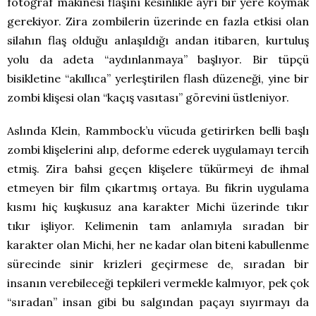
fotoğraf makinesi flaşını kesinlikle ayrı bir yere koymak
gerekiyor. Zira zombilerin üzerinde en fazla etkisi olan
silahın flaş olduğu anlaşıldığı andan itibaren, kurtuluş
yolu da adeta “aydınlanmaya” başlıyor. Bir tüpçü
bisikletine “akıllıca” yerleştirilen flash düzeneği, yine bir
zombi klişesi olan “kaçış vasıtası” görevini üstleniyor.
Aslında Klein, Rammbock’u vücuda getirirken belli başlı
zombi klişelerini alıp, deforme ederek uygulamayı tercih
etmiş. Zira bahsi geçen klişelere tükürmeyi de ihmal
etmeyen bir film çıkartmış ortaya. Bu fikrin uygulama
kısmı hiç kuşkusuz ana karakter Michi üzerinde tıkır
tıkır işliyor. Kelimenin tam anlamıyla sıradan bir
karakter olan Michi, her ne kadar olan biteni kabullenme
sürecinde sinir krizleri geçirmese de, sıradan bir
insanın verebileceği tepkileri vermekle kalmıyor, pek çok
“sıradan” insan gibi bu salgından paçayı sıyırmayı da