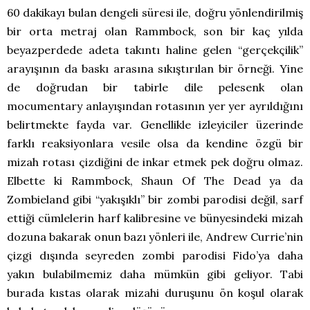
60 dakikayı bulan dengeli süresi ile, doğru yönlendirilmiş
bir orta metraj olan Rammbock, son bir kaç yılda
beyazperdede adeta takıntı haline gelen “gerçekçilik”
arayışının da baskı arasına sıkıştırılan bir örneği. Yine
de doğrudan bir tabirle dile pelesenk olan
mocumentary anlayışından rotasının yer yer ayrıldığını
belirtmekte fayda var. Genellikle izleyiciler üzerinde
farklı reaksiyonlara vesile olsa da kendine özgü bir
mizah rotası çizdiğini de inkar etmek pek doğru olmaz.
Elbette ki Rammbock, Shaun Of The Dead ya da
Zombieland gibi “yakışıklı” bir zombi parodisi değil, sarf
ettiği cümlelerin harf kalibresine ve bünyesindeki mizah
dozuna bakarak onun bazı yönleri ile, Andrew Currie’nin
çizgi dışında seyreden zombi parodisi Fido’ya daha
yakın bulabilmemiz daha mümkün gibi geliyor. Tabi
burada kıstas olarak mizahi duruşunu ön koşul olarak