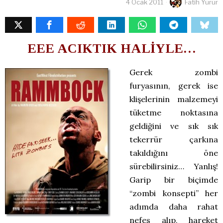
4 Ocak 2011
Fatih Yürür
EEE ACIKTIK HALİYLE…
Gerek zombi
furyasının, gerek ise
klişelerinin malzemeyi
tüketme noktasına
geldiğini ve sık sık
tekerrür çarkına
takıldığını öne
sürebilirsiniz… Yanlış!
Garip bir biçimde
“zombi konsepti” her
adımda daha rahat
nefes alıp, hareket