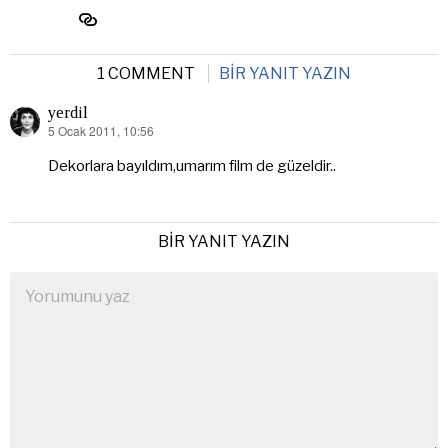
1 COMMENT
BIR YANIT YAZIN
yerdil
5 Ocak 2011, 10:56
dedi
ki:
Dekorlara bayıldım,umarım film de güzeldir..
BIR YANIT YAZIN