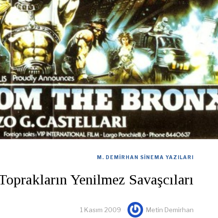
M. DEMIRHAN SINEMA YAZILARI
Toprakların Yenilmez Savaşcıları
1 Kasım 2009
Metin Demirhan