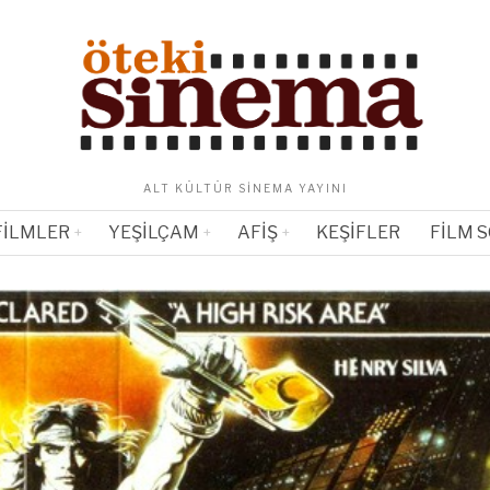
ALT KÜLTÜR SINEMA YAYINI
FILMLER
YEŞILÇAM
AFIŞ
KEŞIFLER
FILM 