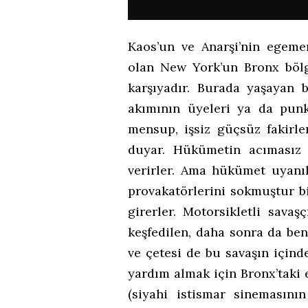
Kaos’un ve Anarşi’nin egeme
olan New York’un Bronx bölge
karşıyadır. Burada yaşayan 
akımının üyeleri ya da punk
mensup, işsiz güçsüz fakirl
duyar. Hükümetin acımasız 
verirler. Ama hükümet uyanık
provakatörlerini sokmuştur bi
girerler. Motorsikletli sava
keşfedilen, daha sonra da be
ve çetesi de bu savaşın içinde
yardım almak için Bronx’taki 
(siyahi istismar sinemasını