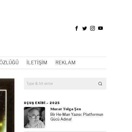
SÖZLÜĞÜ
İLETIŞIM
REKLAM
UÇUŞ EKIBI – 2025
Murat Tolga Şen
Bir He-Man Yazısı: Platformun
Gücü Adına!