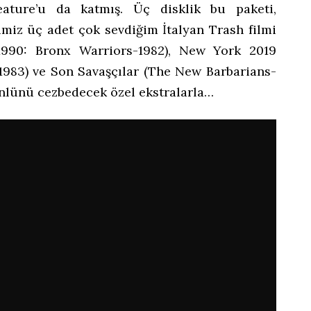
eature’u da katmış. Üç disklik bu paketi,
imiz üç adet çok sevdiğim İtalyan Trash filmi
(1990: Bronx Warriors-1982), New York 2019
-1983) ve Son Savaşçılar (The New Barbarians-
önlünü cezbedecek özel ekstralarla…