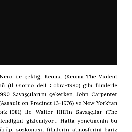
co Nero ile çektiği Keoma (Keoma The Violent
ü (Il Giorno dell Cobra-1980) gibi filmlerle
1990 Savaşçıları’nı çekerken, John Carpenter
 (Assault on Precinct 13-1976) ve New York’tan
k-1981) ile Walter Hill’in Savaşçılar (The
kilendiğini gizlemiyor… Hatta yönetmenin bu
ürüp, sözkonusu filmlerin atmosferini bariz