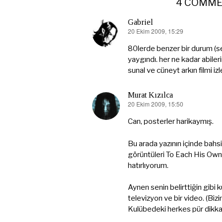
4 COMM
Gabriel
20 Ekim 2009, 15:29
dedi
ki:
80lerde benzer bir durum (s
yaygındı. her ne kadar abile
sunal ve cüneyt arkın filmi iz
Murat Kızılca
20 Ekim 2009, 15:50
dedi
ki:
Can, posterler harikaymış.
Bu arada yazının içinde bahsi
görüntüleri To Each His Own
hatırlıyorum.
Aynen senin belirttiğin gibi 
televizyon ve bir video. (Biz
Kulübedeki herkes pür dikka