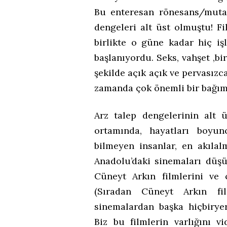
Bu enteresan rönesans/mutas
dengeleri alt üst olmuştu! F
birlikte o güne kadar hiç i
başlanıyordu. Seks, vahşet ,b
şekilde açık açık ve pervasızc
zamanda çok önemli bir bağım
Arz talep dengelerinin alt 
ortamında, hayatları boyu
bilmeyen insanlar, en akılalm
Anadolu’daki sinemaları düş
Cüneyt Arkın filmlerini ve 
(Sıradan Cüneyt Arkın fi
sinemalardan başka hiçbirye
Biz bu filmlerin varlığını 