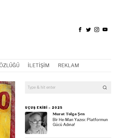
SÖZLÜĞÜ
İLETIŞIM
REKLAM
UÇUŞ EKIBI – 2025
Murat Tolga Şen
Bir He-Man Yazısı: Platformun
Gücü Adına!