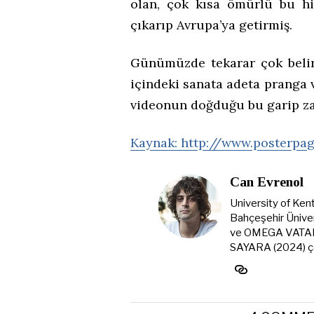
olan, çok kısa ömürlü bu hi
çıkarıp Avrupa’ya getirmiş.
Günümüzde tekarar çok belir
içindeki sanata adeta pranga 
videonun doğduğu bu garip za
Kaynak:
http://www.posterpa
Can Evrenol
University of Ken
Bahçeşehir Ünive
ve OMEGA VATAN is
SAYARA (2024) ço