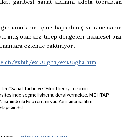
lkat garibesi sanat akımını adeta topraktan
gin sınırların içine hapsolmuş ve sinemanın
vurmuş olan arz-talep dengeleri, maalesef bizi
manlara özlemle baktırıyor…
ge.ch/exhib/ex136gha/ex136gha.htm
t’ten “Sanat Tarihi” ve “Film Theory”mezunu.
rsitesi’nde seçmeli sinema dersi vermekte. MEHTAP
minde iki kısa romanı var. Yeni sinema filmi
k yakında!