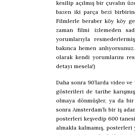
kesilip açılmış bir çuvalın ü
bazen iki parça bezi birbiri
Filmlerle beraber köy köy g
zaman filmi izlemeden sade
yorumlarıyla resmederlermi
bakınca hemen anlıyorsunuz. 
olarak kendi yorumlarını re
detayı mesela!)
Daha sonra 90’larda video ve 
gösterileri de tarihe karışmı
olmaya dönmüşler, ya da bir 
sonra Amsterdam’lı bir iş adam
posterleri keşvedip 600 tanesi
almakla kalmamış, posterleri 