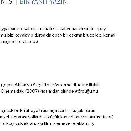
ENTS
BIR YANIT YAZIN
eyyar video-salonu) mahalle içi kahvehanelerinde epey
rimiz bizi kovalayıp dursa da epey bir çakma bruce lee, kemal
lemişimdir oralarda :)
 geçen Afrika’ya özgü film gösterme ritüeline ilişkin
 Cinema’daki (2007) kısalardan birinde gördüğümü
küçücük bir kulübeye tıkışmış insanlar, küçük ekran
im şehirlerarası yollardaki küçük kahvehaneleri anımsatıyor.)
t o küçücük ekrandaki filmi izlemeye odaklanmış.