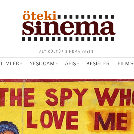
ALT KÜLTÜR SINEMA YAYINI
FILMLER
YEŞILÇAM
AFIŞ
KEŞIFLER
FILM 