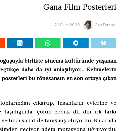
Gana Film Posterleri
20 Ekim 2009
Can Evrenol
doğuşuyla birlikte sinema kültüründe yaşanan
geçtikçe daha da iyi anlaşılıyor… Kelimelerin
m posterleri bu rönesansın en son ortaya çıkan
onlarından çıkartıp, insanların evlerine ve
 taşıdığında, çoluk çocuk dil din ırk farkı
yedinci sanat ile tanışmış oluyordu. Bu arada
ğişimden geçiyor, adeta mutasyona uğruyordu.