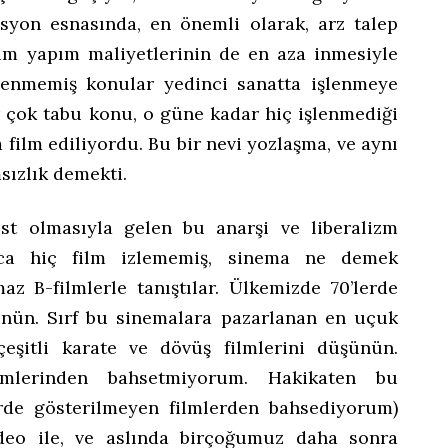
yon esnasında, en önemli olarak, arz talep
ilm yapım maliyetlerinin de en aza inmesiyle
şlenmemiş konular yedinci sanatta işlenmeye
ir çok tabu konu, o güne kadar hiç işlenmediği
a film ediliyordu. Bu bir nevi yozlaşma, ve aynı
sızlık demekti.
üst olmasıyla gelen bu anarşi ve liberalizm
nca hiç film izlememiş, sinema ne demek
az B-filmlerle tanıştılar. Ülkemizde 70’lerde
ünün. Sırf bu sinemalara pazarlanan en uçuk
çeşitli karate ve dövüş filmlerini düşünün.
lmlerinden bahsetmiyorum. Hakikaten bu
rde gösterilmeyen filmlerden bahsediyorum)
video ile, ve aslında birçoğumuz daha sonra