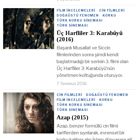
FILM İNCELEMELERI
·
CIN FILMLERI
·
DOĞAÜSTÜ FENOMEN
·
KORKU
·
TÜRK KORKU SINEMASI
·
TÜRK SINEMASI
Üç Harfliler 3: Karabüyü
(2016)
Başarılı Musallat ve Siccin
filmlerinden sonra şimdi kendi
başlatmadığı bir serinin 3. filmi olan
Üç Harfliler 3: Karabüyü’nün
yönetmen koltuğunda oturuyor.
7 Temmuz 2016
CIN FILMLERI
·
DOĞAÜSTÜ FENOMEN
·
FILM İNCELEMELERI
·
KORKU
·
TÜRK KORKU SINEMASI
·
TÜRK SINEMASI
Azap (2015)
Azap, benzer formüllü cin filmi
tariflerden sıyrılarak, evrensel bir
korku kalıbını alıp İslam dünyasına ait