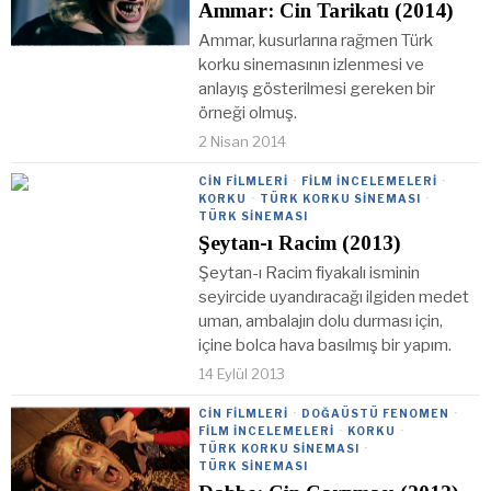
Ammar: Cin Tarikatı (2014)
Ammar, kusurlarına rağmen Türk
korku sinemasının izlenmesi ve
anlayış gösterilmesi gereken bir
örneği olmuş.
2 Nisan 2014
CIN FILMLERI
·
FILM İNCELEMELERI
·
KORKU
·
TÜRK KORKU SINEMASI
·
TÜRK SINEMASI
Şeytan-ı Racim (2013)
Şeytan-ı Racim fiyakalı isminin
seyircide uyandıracağı ilgiden medet
uman, ambalajın dolu durması için,
içine bolca hava basılmış bir yapım.
14 Eylül 2013
CIN FILMLERI
·
DOĞAÜSTÜ FENOMEN
·
FILM İNCELEMELERI
·
KORKU
·
TÜRK KORKU SINEMASI
·
TÜRK SINEMASI