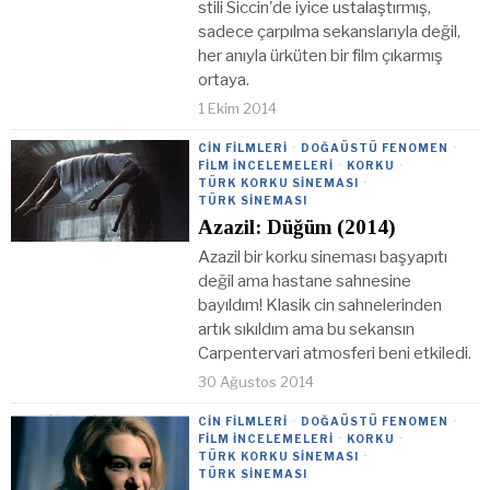
stili Siccin'de iyice ustalaştırmış,
sadece çarpılma sekanslarıyla değil,
her anıyla ürküten bir film çıkarmış
ortaya.
1 Ekim 2014
CIN FILMLERI
·
DOĞAÜSTÜ FENOMEN
·
FILM İNCELEMELERI
·
KORKU
·
TÜRK KORKU SINEMASI
·
TÜRK SINEMASI
Azazil: Düğüm (2014)
Azazil bir korku sineması başyapıtı
değil ama hastane sahnesine
bayıldım! Klasik cin sahnelerinden
artık sıkıldım ama bu sekansın
Carpentervari atmosferi beni etkiledi.
30 Ağustos 2014
CIN FILMLERI
·
DOĞAÜSTÜ FENOMEN
·
FILM İNCELEMELERI
·
KORKU
·
TÜRK KORKU SINEMASI
·
TÜRK SINEMASI