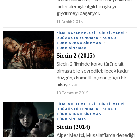
cinler âlemiyle ilgili bir öyküye
giydirmeyi başarıyor.
11 Aralık 2015
FILM İNCELEMELERI
·
CIN FILMLERI
·
DOĞAÜSTÜ FENOMEN
·
KORKU
·
TÜRK KORKU SINEMASI
·
TÜRK SINEMASI
Siccin 2 (2015)
Siccin 2 filminde korku türüne ait
olmasa bile seyredilebilecek kadar
düzgün, dramatik açıdan güçlü bir
hikaye var.
13 Temmuz 2015
FILM İNCELEMELERI
·
CIN FILMLERI
·
DOĞAÜSTÜ FENOMEN
·
KORKU
·
TÜRK KORKU SINEMASI
·
TÜRK SINEMASI
Siccin (2014)
Alper Mestçi, Musallat’larda denediği