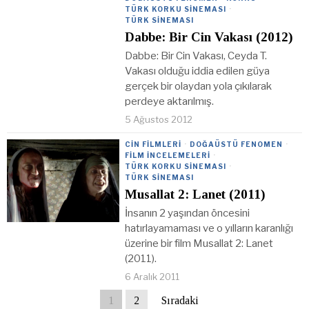
TÜRK KORKU SINEMASI
·
TÜRK SINEMASI
Dabbe: Bir Cin Vakası (2012)
Dabbe: Bir Cin Vakası, Ceyda T.
Vakası olduğu iddia edilen güya
gerçek bir olaydan yola çıkılarak
perdeye aktarılmış.
5 Ağustos 2012
CIN FILMLERI
·
DOĞAÜSTÜ FENOMEN
·
FILM İNCELEMELERI
·
TÜRK KORKU SINEMASI
·
TÜRK SINEMASI
Musallat 2: Lanet (2011)
İnsanın 2 yaşından öncesini
hatırlayamaması ve o yılların karanlığı
üzerine bir film Musallat 2: Lanet
(2011).
6 Aralık 2011
1
2
Sıradaki