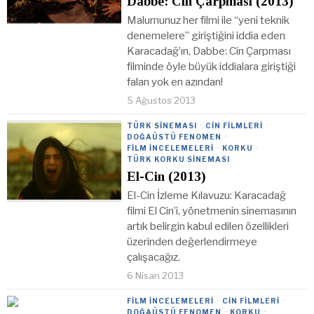
Dabbe: Cin Çarpması (2013)
Malumunuz her filmi ile “yeni teknik
denemelere” giriştiğini iddia eden
Karacadağ’ın, Dabbe: Cin Çarpması
filminde öyle büyük iddialara giriştiği
falan yok en azından!
5 Ağustos 2013
TÜRK SINEMASI
·
CIN FILMLERI
·
DOĞAÜSTÜ FENOMEN
·
FILM İNCELEMELERI
·
KORKU
·
TÜRK KORKU SINEMASI
El-Cin (2013)
El-Cin İzleme Kılavuzu: Karacadağ
filmi El Cin’i, yönetmenin sinemasının
artık belirgin kabul edilen özellikleri
üzerinden değerlendirmeye
çalışacağız.
6 Nisan 2013
FILM İNCELEMELERI
·
CIN FILMLERI
·
DOĞAÜSTÜ FENOMEN
·
KORKU
·