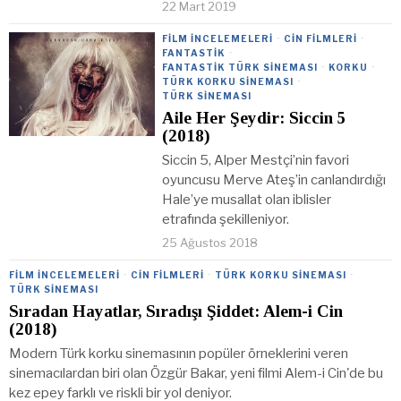
22 Mart 2019
FILM İNCELEMELERI
·
CIN FILMLERI
·
FANTASTIK
·
FANTASTIK TÜRK SINEMASI
·
KORKU
·
TÜRK KORKU SINEMASI
·
TÜRK SINEMASI
Aile Her Şeydir: Siccin 5
(2018)
Siccin 5, Alper Mestçi’nin favori
oyuncusu Merve Ateş’in canlandırdığı
Hale’ye musallat olan iblisler
etrafında şekilleniyor.
25 Ağustos 2018
FILM İNCELEMELERI
·
CIN FILMLERI
·
TÜRK KORKU SINEMASI
·
TÜRK SINEMASI
Sıradan Hayatlar, Sıradışı Şiddet: Alem-i Cin
(2018)
Modern Türk korku sinemasının popüler örneklerini veren
sinemacılardan biri olan Özgür Bakar, yeni filmi Alem-i Cin'de bu
kez epey farklı ve riskli bir yol deniyor.