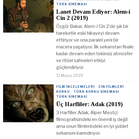
TÜRK SINEMASI
Lanet Devam Ediyor: Alem-i
Cin 2 (2019)
Özgür Bakar, Alem-i Cin 2'de şık bir
hareketle eski hikayeyi devam
ettiriyor ve ona paralel yeni bir
macera yaşatıyor. İlk sekanstan finale
kadar devam eden tekinsiz atmosfer
ve ritüel sahneleri etkiyi
güçlendiriyor.
11 Mayıs 2019
FILM İNCELEMELERI
·
CIN FILMLERI
·
KORKU
·
TÜRK KORKU SINEMASI
·
TÜRK SINEMASI
Üç Harfliler: Adak (2019)
3 Harfliler Adak, Alper Mestçi
filmografisindeki en önemli iş değil
ama onun filmlerindeki en iyi şiddet
sekansını barındırıyor.