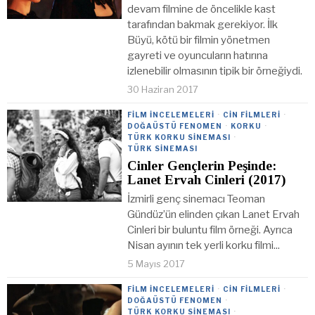
devam filmine de öncelikle kast
tarafından bakmak gerekiyor. İlk
Büyü, kötü bir filmin yönetmen
gayreti ve oyuncuların hatırına
izlenebilir olmasının tipik bir örneğiydi.
30 Haziran 2017
FILM İNCELEMELERI
·
CIN FILMLERI
·
DOĞAÜSTÜ FENOMEN
·
KORKU
·
TÜRK KORKU SINEMASI
·
TÜRK SINEMASI
Cinler Gençlerin Peşinde:
Lanet Ervah Cinleri (2017)
İzmirli genç sinemacı Teoman
Gündüz’ün elinden çıkan Lanet Ervah
Cinleri bir buluntu film örneği. Ayrıca
Nisan ayının tek yerli korku filmi...
5 Mayıs 2017
FILM İNCELEMELERI
·
CIN FILMLERI
·
DOĞAÜSTÜ FENOMEN
·
TÜRK KORKU SINEMASI
·