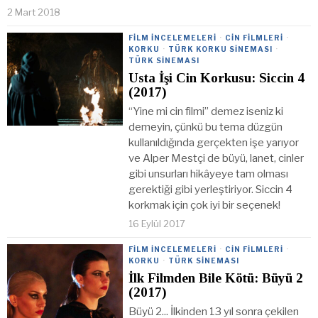
2 Mart 2018
FILM İNCELEMELERI
·
CIN FILMLERI
·
KORKU
·
TÜRK KORKU SINEMASI
·
TÜRK SINEMASI
Usta İşi Cin Korkusu: Siccin 4
(2017)
“Yine mi cin filmi” demez iseniz ki
demeyin, çünkü bu tema düzgün
kullanıldığında gerçekten işe yarıyor
ve Alper Mestçi de büyü, lanet, cinler
gibi unsurları hikâyeye tam olması
gerektiği gibi yerleştiriyor. Siccin 4
korkmak için çok iyi bir seçenek!
16 Eylül 2017
FILM İNCELEMELERI
·
CIN FILMLERI
·
KORKU
·
TÜRK SINEMASI
İlk Filmden Bile Kötü: Büyü 2
(2017)
Büyü 2... İlkinden 13 yıl sonra çekilen