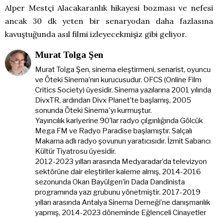
Alper Mestçi Alacakaranlık hikayesi bozması ve nefesi
ancak 30 dk yeten bir senaryodan daha fazlasına
kavuştuğunda asıl filmi izleyecekmişiz gibi geliyor.
Murat Tolga Şen
Murat Tolga Şen, sinema eleştirmeni, senarist, oyuncu
ve Öteki Sinema’nın kurucusudur. OFCS (Online Film
Critics Society) üyesidir. Sinema yazılarına 2001 yılında
DivxTR, ardından Divx Planet’te başlamış, 2005
sonunda Öteki Sinema'yı kurmuştur.
Yayıncılık kariyerine 90’lar radyo çılgınlığında Gölcük
Mega FM ve Radyo Paradise başlamıştır. Salçalı
Makarna adlı radyo şovunun yaratıcısıdır. İzmit Sabancı
Kültür Tiyatrosu üyesidir.
2012-2023 yılları arasında Medyaradar’da televizyon
sektörüne dair eleştiriler kaleme almış, 2014-2016
sezonunda Okan Bayülgen’in Dada Dandinista
programında yazı grubunu yönetmiştir. 2017-2019
yılları arasında Antalya Sinema Derneği’ne danışmanlık
yapmış, 2014-2023 döneminde Eğlenceli Cinayetler