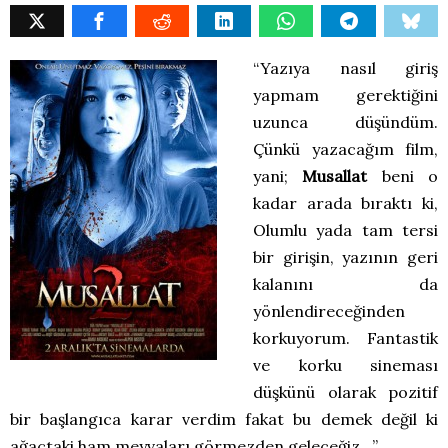
“Yazıya nasıl giriş
yapmam gerektiğini
uzunca düşündüm.
Çünkü yazacağım film,
yani;
Musallat
beni o
kadar arada bıraktı ki,
Olumlu yada tam tersi
bir girişin, yazının geri
kalanını da
yönlendireceğinden
korkuyorum. Fantastik
ve korku sineması
düşkünü olarak pozitif
bir başlangıca karar verdim fakat bu demek değil ki
ağaçtaki ham meyvaları görmezden geleceğiz…”