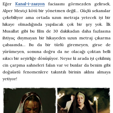
Eğer
Kanal-i-zasyon
faciasını görmezden gelirsek,
Alper Mestçi kötü bir yönetmen değil… Güçlü sekanslar
çekebiliyor ama ortada uzun metraja yetecek iyi bir
hikaye olmadığında yapılacak çok bir şey yok. İlk
Musallat gibi bu film de 30 dakikadan daha fazlasına
ihtiyaç duymayan bir hikayeden uzun metraj çıkarma
çabasında… Bu da bir türlü giremeyen, girse de
yürümeyen, sonuna doğru da ne olacağı çoktan belli
sıkıcı bir seyirliğe dönüşüyor. Neyse ki arada iyi çekilmiş
cin çarpma sahneleri falan var ve bunlar da benim gibi
doğaüstü fenomenlere takıntılı birinin aklını almaya
yetiyor!