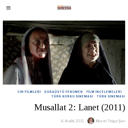
CIN FILMLERI
·
DOĞAÜSTÜ FENOMEN
·
FILM İNCELEMELERI
·
TÜRK KORKU SINEMASI
·
TÜRK SINEMASI
Musallat 2: Lanet (2011)
6 Aralık 2011
Murat Tolga Şen