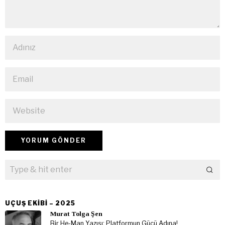
UÇUŞ EKIBI – 2025
Murat Tolga Şen
Bir He-Man Yazısı: Platformun Gücü Adına!