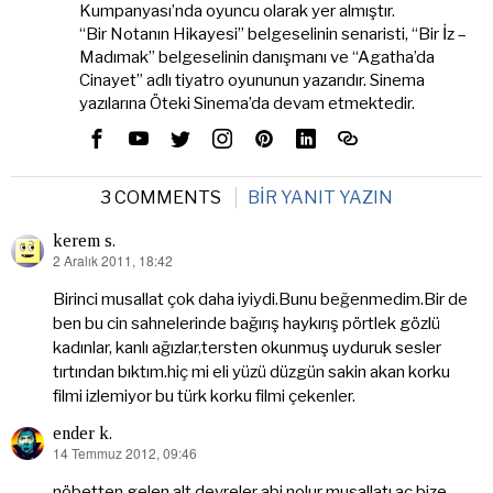
Kumpanyası’nda oyuncu olarak yer almıştır.
“Bir Notanın Hikayesi” belgeselinin senaristi, “Bir İz –
Madımak” belgeselinin danışmanı ve “Agatha’da
Cinayet” adlı tiyatro oyununun yazarıdır. Sinema
yazılarına Öteki Sinema’da devam etmektedir.
3 COMMENTS
BIR YANIT YAZIN
kerem s.
2 Aralık 2011, 18:42
dedi
ki:
Birinci musallat çok daha iyiydi.Bunu beğenmedim.Bir de
ben bu cin sahnelerinde bağırış haykırış pörtlek gözlü
kadınlar, kanlı ağızlar,tersten okunmuş uyduruk sesler
tırtından bıktım.hiç mi eli yüzü düzgün sakin akan korku
filmi izlemiyor bu türk korku filmi çekenler.
ender k.
14 Temmuz 2012, 09:46
dedi
ki:
nöbetten gelen alt devreler abi nolur musallatı aç bize