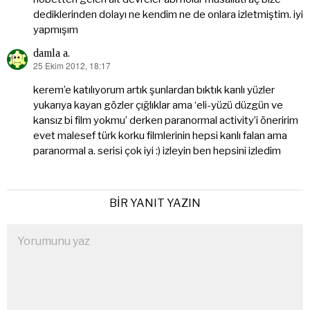
dediklerinden dolayı ne kendim ne de onlara izletmiştim. iyi
yapmışım
damla a.
25 Ekim 2012, 18:17
dedi
ki:
kerem’e katılıyorum artık şunlardan bıktık kanlı yüzler
yukarıya kayan gözler çığlıklar ama ‘eli-yüzü düzgün ve
kansız bi film yokmu’ derken paranormal activity’i öneririm
evet malesef türk korku filmlerinin hepsi kanlı falan ama
paranormal a. serisi çok iyi :) izleyin ben hepsini izledim
BIR YANIT YAZIN