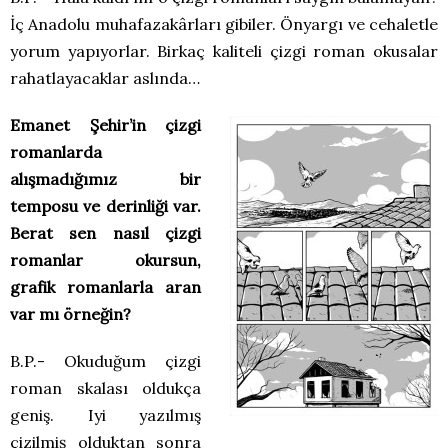
İç Anadolu muhafazakârları gibiler. Önyargı ve cehaletle
yorum yapıyorlar. Birkaç kaliteli çizgi roman okusalar
rahatlayacaklar aslında…
Emanet Şehir’in çizgi
romanlarda
alışmadığımız bir
temposu ve derinliği var.
Berat sen nasıl çizgi
romanlar okursun,
grafik romanlarla aran
var mı örneğin?
B.P.- Okuduğum çizgi
roman skalası oldukça
geniş. Iyi yazılmış
çizilmiş olduktan sonra