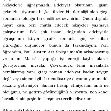
hikâyelerle uğraşmazdı. Edebiyat okurunun ilgisini
çekmek istiyorum, başka türden bir derinliği olan çizgi
romanlar olduğu fark edilirse sevinirim. Onun dışında
hayat kısa, beni mutlu edecek hikâyeler yazmaya
çalışıyorum. Pek çok insan, doğrudan edebiyatla
uğraşmamı istiyor, grafik romanla güç ve itibar
yitirdiğimi düşünüyor, bunun da farkındayım. Yeni
öğrendim, Paul Auster, Art Spiegelman’in arkadaşıymış
ve onun Maus’la yaptığı işi enerji kaybı olarak
görüyormuş mesela. Çevremdeki kimi insanlarla
hemfikirmiş yani, çizgi roman edebiyat kadar saygın
değil veya sinema gibi bir endüstriye dayanmıyor, maddi
kazanç getirmiyor. Bunları hesap etmiyorum ama ne
olduğunu, ne getirip götürdüğünü biliyorum. Ben kendi
hayallerimin peşinden koşmayı tercih ediyorum.
B.P. – Hâlâ kaldı mı o çizgi romanları saygın bulamayan?