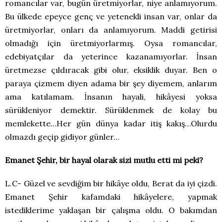
romancılar var, bugün üretmiyorlar, niye anlamıyorum.
Bu ülkede epeyce genç ve yetenekli insan var, onlar da
üretmiyorlar, onları da anlamıyorum. Maddi getirisi
olmadığı için üretmiyorlarmış. Oysa romancılar,
edebiyatçılar da yeterince kazanamıyorlar. İnsan
üretmezse çıldıracak gibi olur, eksiklik duyar. Ben o
paraya çizmem diyen adama bir şey diyemem, anlarım
ama katılamam. İnsanın hayali, hikâyesi yoksa
sürükleniyor demektir. Sürüklenmek de kolay bu
memlekette…Her gün dünya kadar itiş kakış…Olurdu
olmazdı geçip gidiyor günler…
Emanet Şehir, bir hayal olarak sizi mutlu etti mi peki?
L.C- Güzel ve sevdiğim bir hikâye oldu, Berat da iyi çizdi.
Emanet Şehir kafamdaki hikâyelere, yapmak
istediklerime yaklaşan bir çalışma oldu. O bakımdan