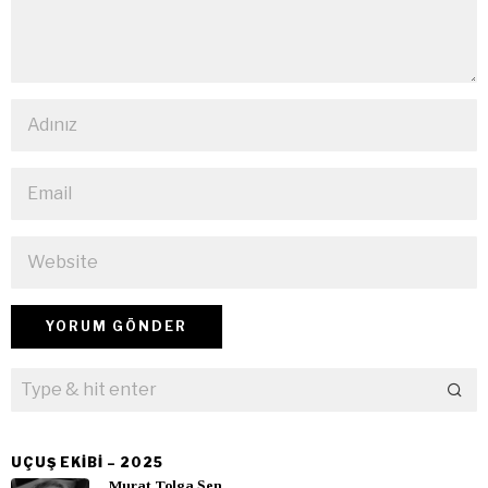
UÇUŞ EKIBI – 2025
Murat Tolga Şen