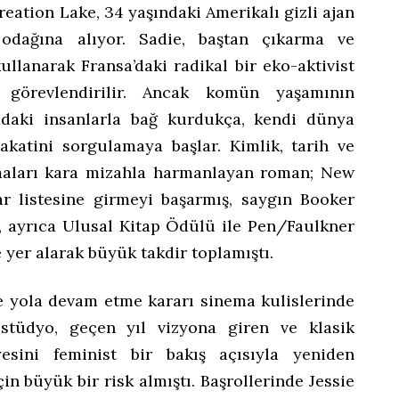
eation Lake, 34 yaşındaki Amerikalı gizli ajan
 odağına alıyor. Sadie, baştan çıkarma ve
llanarak Fransa’daki radikal bir eko-aktivist
 görevlendirilir. Ancak komün yaşamının
radaki insanlarla bağ kurdukça, kendi dünya
akatini sorgulamaya başlar. Kimlik, tarih ve
emaları kara mizahla harmanlayan roman; New
r listesine girmeyi başarmış, saygın Booker
ş, ayrıca Ulusal Kitap Ödülü ile Pen/Faulkner
yer alarak büyük takdir toplamıştı.
le yola devam etme kararı sinema kulislerinde
a stüdyo, geçen yıl vizyona giren ve klasik
yesini feminist bir bakış açısıyla yeniden
in büyük bir risk almıştı. Başrollerinde Jessie