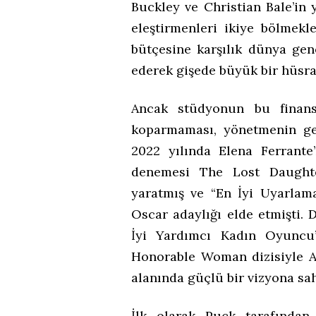
Buckley ve Christian Bale’in 
eleştirmenleri ikiye bölmek
bütçesine karşılık dünya gen
ederek gişede büyük bir hüsra
Ancak stüdyonun bu finans
koparmaması, yönetmenin geç
2022 yılında Elena Ferrante
denemesi The Lost Daughte
yaratmış ve “En İyi Uyarla
Oscar adaylığı elde etmişti.
İyi Yardımcı Kadın Oyuncu
Honorable Woman dizisiyle A
alanında güçlü bir vizyona sa
İlk olarak Puck tarafında