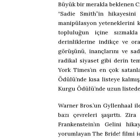
Büyük bir merakla beklenen Cr
“Sadie Smith”in hikayesini
manipülasyon yeteneklerini ku
topluluğun içine sızmakla
derinliklerine indikçe ve o
görüşünü, inançlarını ve sad
radikal siyaset gibi derin t
York Times’ın en çok satanla
Ödülü’nde kısa listeye kalmı
Kurgu Ödülü’nde uzun listede 
Warner Bros.’un Gyllenhaal i
bazı çevreleri şaşırttı. Zir
Frankenstein’ın Gelini hika
yorumlayan The Bride! filmi iç