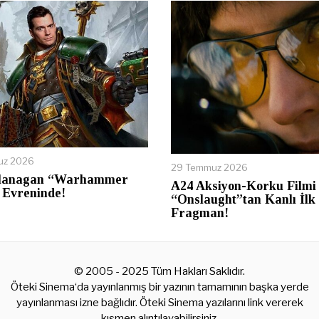
uz 2026
29 Temmuz 2026
lanagan “Warhammer
A24 Aksiyon-Korku Filmi
 Evreninde!
“Onslaught”tan Kanlı İlk
Fragman!
© 2005 - 2025 Tüm Hakları Saklıdır.
Öteki Sinema‘da yayınlanmış bir yazının tamamının başka yerde
yayınlanması izne bağlıdır. Öteki Sinema yazılarını link vererek
kısmen alıntılayabilirsiniz.