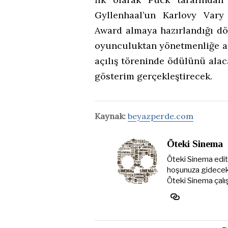
Gyllenhaal’un Karlovy Vary 
Award almaya hazırlandığı dö
oyunculuktan yönetmenliğe adı
açılış töreninde ödülünü alaca
gösterim gerçekleştirecek.
Kaynak:
beyazperde.com
Öteki Sinema
Öteki Sinema editö
hoşunuza gidecek y
Öteki Sinema çalış