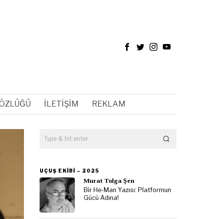
SÖZLÜĞÜ
İLETIŞIM
REKLAM
UÇUŞ EKIBI – 2025
Murat Tolga Şen
Bir He-Man Yazısı: Platformun
Gücü Adına!