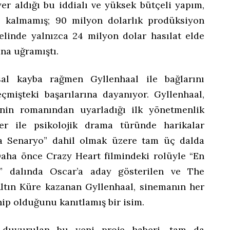
yer aldığı bu iddialı ve yüksek bütçeli yapım,
le kalmamış; 90 milyon dolarlık prodüksiyon
elinde yalnızca 24 milyon dolar hasılat elde
na uğramıştı.
al kayba rağmen Gyllenhaal ile bağlarını
mişteki başarılarına dayanıyor. Gyllenhaal,
’nin romanından uyarladığı ilk yönetmenlik
r ile psikolojik drama türünde harikalar
ma Senaryo” dahil olmak üzere tam üç dalda
 Daha önce Crazy Heart filmindeki rolüyle “En
” dalında Oscar’a aday gösterilen ve The
ltın Küre kazanan Gyllenhaal, sinemanın her
hip olduğunu kanıtlamış bir isim.
n duyurulan bu yeni proje haberi, tam da