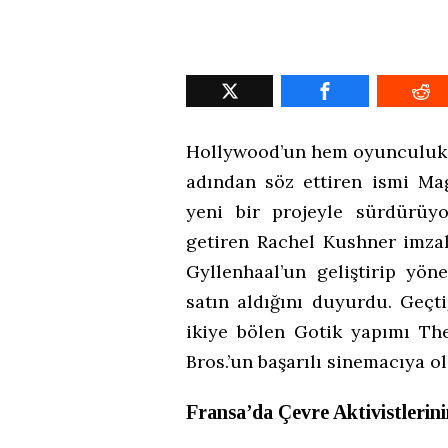
Hollywood’un hem oyunculuk h
adından söz ettiren ismi Mag
yeni bir projeyle sürdürüy
getiren Rachel Kushner imzal
Gyllenhaal’un geliştirip yön
satın aldığını duyurdu. Geçt
ikiye bölen Gotik yapımı Th
Bros.’un başarılı sinemacıya o
Fransa’da Çevre Aktivistlerini