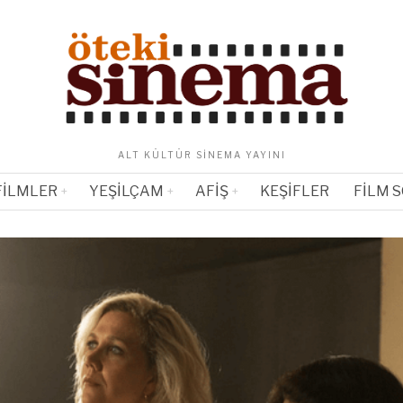
ALT KÜLTÜR SINEMA YAYINI
FILMLER
YEŞILÇAM
AFIŞ
KEŞIFLER
FILM 