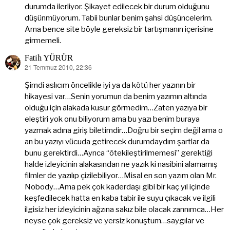
durumda ilerliyor. Şikayet edilecek bir durum olduğunu
düşünmüyorum. Tabii bunlar benim şahsi düşüncelerim.
Ama bence site böyle gereksiz bir tartışmanın içerisine
girmemeli.
Fatih YÜRÜR
21 Temmuz 2010, 22:36
dedi
ki:
Şimdi aslıcım öncelikle iyi ya da kötü her yazının bir
hikayesi var…Senin yorumun da benim yazımın altında
olduğu için alakada kusur görmedim…Zaten yazıya bir
eleştiri yok onu biliyorum ama bu yazı benim buraya
yazmak adına giriş biletimdir…Doğru bir seçim değil ama o
an bu yazıyı vücuda getirecek durumdaydım şartlar da
bunu gerektirdi…Ayrıca “ötekileştirilmemesi” gerektiği
halde izleyicinin alakasından ne yazık ki nasibini alamamış
filmler de yazılıp çizilebiliyor…Misal en son yazım olan Mr.
Nobody…Ama pek çok kaderdaşı gibi bir kaç yıl içinde
keşfedilecek hatta en kaba tabir ile suyu çıkacak ve ilgili
ilgisiz her izleyicinin ağzına sakız bile olacak zannımca…Her
neyse çok gereksiz ve yersiz konuştum…saygılar ve