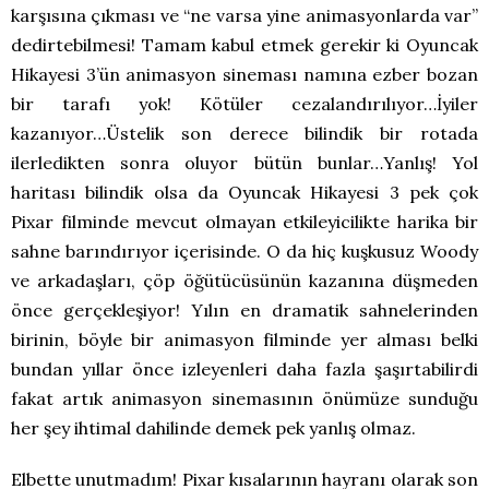
karşısına çıkması ve “ne varsa yine animasyonlarda var”
dedirtebilmesi! Tamam kabul etmek gerekir ki Oyuncak
Hikayesi 3’ün animasyon sineması namına ezber bozan
bir tarafı yok! Kötüler cezalandırılıyor…İyiler
kazanıyor…Üstelik son derece bilindik bir rotada
ilerledikten sonra oluyor bütün bunlar…Yanlış! Yol
haritası bilindik olsa da Oyuncak Hikayesi 3 pek çok
Pixar filminde mevcut olmayan etkileyicilikte harika bir
sahne barındırıyor içerisinde. O da hiç kuşkusuz Woody
ve arkadaşları, çöp öğütücüsünün kazanına düşmeden
önce gerçekleşiyor! Yılın en dramatik sahnelerinden
birinin, böyle bir animasyon filminde yer alması belki
bundan yıllar önce izleyenleri daha fazla şaşırtabilirdi
fakat artık animasyon sinemasının önümüze sunduğu
her şey ihtimal dahilinde demek pek yanlış olmaz.
Elbette unutmadım! Pixar kısalarının hayranı olarak son