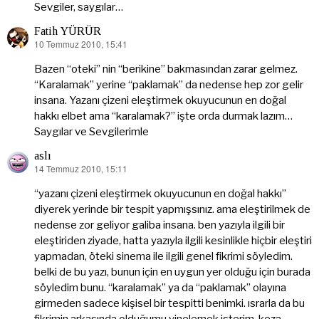
Sevgiler, saygılar…
Fatih YÜRÜR
10 Temmuz 2010, 15:41
dedi
ki:
Bazen “oteki” nin “berikine” bakmasından zarar gelmez.
“Karalamak” yerine “paklamak” da nedense hep zor gelir
insana. Yazanı çizeni eleştirmek okuyucunun en doğal
hakkı elbet ama “karalamak?” işte orda durmak lazım…
Saygılar ve Sevgilerimle
aslı
14 Temmuz 2010, 15:11
dedi
ki:
“yazanı çizeni eleştirmek okuyucunun en doğal hakkı”
diyerek yerinde bir tespit yapmışsınız. ama eleştirilmek de
nedense zor geliyor galiba insana. ben yazıyla ilgili bir
eleştiriden ziyade, hatta yazıyla ilgili kesinlikle hiçbir eleştiri
yapmadan, öteki sinema ile ilgili genel fikrimi söyledim.
belki de bu yazı, bunun için en uygun yer olduğu için burada
söyledim bunu. “karalamak” ya da “paklamak” olayına
girmeden sadece kişisel bir tespitti benimki. ısrarla da bu