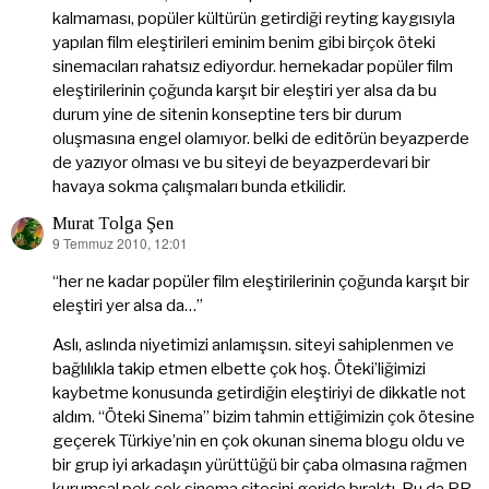
kalmaması, popüler kültürün getirdiği reyting kaygısıyla
yapılan film eleştirileri eminim benim gibi birçok öteki
sinemacıları rahatsız ediyordur. hernekadar popüler film
eleştirilerinin çoğunda karşıt bir eleştiri yer alsa da bu
durum yine de sitenin konseptine ters bir durum
oluşmasına engel olamıyor. belki de editörün beyazperde
de yazıyor olması ve bu siteyi de beyazperdevari bir
havaya sokma çalışmaları bunda etkilidir.
Murat Tolga Şen
9 Temmuz 2010, 12:01
dedi
ki:
“her ne kadar popüler film eleştirilerinin çoğunda karşıt bir
eleştiri yer alsa da…”
Aslı, aslında niyetimizi anlamışsın. siteyi sahiplenmen ve
bağlılıkla takip etmen elbette çok hoş. Öteki’liğimizi
kaybetme konusunda getirdiğin eleştiriyi de dikkatle not
aldım. “Öteki Sinema” bizim tahmin ettiğimizin çok ötesine
geçerek Türkiye’nin en çok okunan sinema blogu oldu ve
bir grup iyi arkadaşın yürüttüğü bir çaba olmasına rağmen
kurumsal pek çok sinema sitesini geride bıraktı. Bu da PR