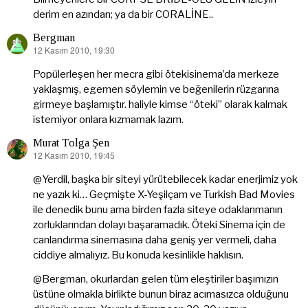
derim en azından; ya da bir CORALİNE..
Bergman
12 Kasım 2010, 19:30
dedi
ki:
Popülerleşen her mecra gibi ötekisinema’da merkeze
yaklaşmış, egemen söylemin ve beğenilerin rüzgarına
girmeye başlamıştır. haliyle kimse “öteki” olarak kalmak
istemiyor onlara kızmamak lazım.
Murat Tolga Şen
12 Kasım 2010, 19:45
dedi
ki:
@Yerdil, başka bir siteyi yürütebilecek kadar enerjimiz yok
ne yazık ki… Geçmişte X-Yeşilçam ve Turkish Bad Movies
ile denedik bunu ama birden fazla siteye odaklanmanın
zorluklarından dolayı başaramadık. Öteki Sinema için de
canlandırma sinemasına daha geniş yer vermeli, daha
ciddiye almalıyız. Bu konuda kesinlikle haklısın.
@Bergman, okurlardan gelen tüm eleştiriler başımızın
üstüne olmakla birlikte bunun biraz acımasızca olduğunu