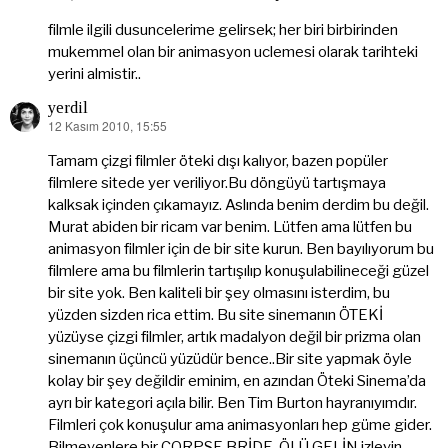
filmle ilgili dusuncelerime gelirsek; her biri birbirinden
mukemmel olan bir animasyon uclemesi olarak tarihteki
yerini almistir..
yerdil
12 Kasım 2010, 15:55
dedi
ki:
Tamam çizgi filmler öteki dışı kalıyor, bazen popüler
filmlere sitede yer veriliyor.Bu döngüyü tartışmaya
kalksak içinden çıkamayız. Aslında benim derdim bu değil.
Murat abiden bir ricam var benim. Lütfen ama lütfen bu
animasyon filmler için de bir site kurun. Ben bayılıyorum bu
filmlere ama bu filmlerin tartışılıp konuşulabilineceği güzel
bir site yok. Ben kaliteli bir şey olmasını isterdim, bu
yüzden sizden rica ettim. Bu site sinemanın ÖTEKİ
yüzüyse çizgi filmler, artık madalyon değil bir prizma olan
sinemanın üçüncü yüzüdür bence..Bir site yapmak öyle
kolay bir şey değildir eminim, en azından Öteki Sinema’da
ayrı bir kategori açıla bilir. Ben Tim Burton hayranıyımdır.
Filmleri çok konuşulur ama animasyonları hep güme gider.
Bilmeyenlere bir CORPSE BRİDE-ÖLÜ GELİN izleyin