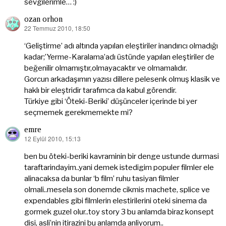
sevgilerimle… :)
ozan orhon
22 Temmuz 2010, 18:50
dedi
ki:
‘Geliştirme’ adı altında yapılan eleştiriler inandırıcı olmadığı
kadar;’Yerme-Karalama’adı üstünde yapılan eleştiriler de
beğenilir olmamıştır,olmayacaktır ve olmamalıdır.
Gorcun arkadaşımın yazısı dillere pelesenk olmuş klasik ve
haklı bir eleştridir tarafımca da kabul görendir.
Türkiye gibi ‘Öteki-Beriki’ düşünceler içerinde bi yer
seçmemek gerekmemekte mi?
emre
12 Eylül 2010, 15:13
dedi
ki:
ben bu öteki-beriki kavraminin bir denge ustunde durmasi
taraftarindayim..yani demek istedigim populer filmler ele
alinacaksa da bunlar ‘b film’ ruhu tasiyan filmler
olmali..mesela son donemde cikmis machete, splice ve
expendables gibi filmlerin elestirilerini oteki sinema da
gormek guzel olur..toy story 3 bu anlamda biraz konsept
disi, asli’nin itirazini bu anlamda anliyorum..