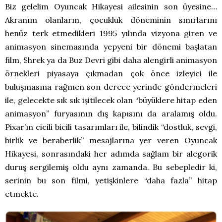
Biz gelelim Oyuncak Hikayesi ailesinin son üyesine…
Akranım olanların, çocukluk döneminin sınırlarını
henüz terk etmedikleri 1995 yılında vizyona giren ve
animasyon sinemasında yepyeni bir dönemi başlatan
film, Shrek ya da Buz Devri gibi daha alengirli animasyon
örnekleri piyasaya çıkmadan çok önce izleyici ile
buluşmasına rağmen son derece yerinde göndermeleri
ile, gelecekte sık sık işitilecek olan “büyüklere hitap eden
animasyon” furyasının dış kapısını da aralamış oldu.
Pixar’ın cicili bicili tasarımları ile, bilindik “dostluk, sevgi,
birlik ve beraberlik” mesajlarına yer veren Oyuncak
Hikayesi, sonrasındaki her adımda sağlam bir alegorik
duruş sergilemiş oldu aynı zamanda. Bu sebepledir ki,
serinin bu son filmi, yetişkinlere “daha fazla” hitap
etmekte.