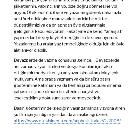
şirketlerinin, yapımcıların vb. bize doğru dönmesine yol
açıyor. Öteki editörü (ben) ve yazarları giderek daha fazla
sektörel etkileşime maruz kaldıkları için bir miktar
düzleştiğimizi ya da en azından öyle algılanır hale
geldiğimizi kabul ediyorum. Fakat yine de kendi “anarşist”
yapımızdan bir şey kaybetmediğimizi de savunuyorum.
Yazarlarımız bu aralar yaz tembelliğinde olduğu için de öyle
algılanıyor olabilir.
Beyazperde’de yazma konusuna gelince… Beyazperde
her zaman vizyon filmleri ve dosya konuları için takip
ettiğim bir medya iken şu an yazarı olmaktan dolayı çok
mutluyum. Ama orada yazmam ya da bir sürü basın
gösterimine katılmam ya da herhangi bir popüler sinema
çabasının içinde olmam bu sitenin anarşist ve
içselleştirilmiş dokusuna zarar vermeyecektir.
Basın gösteriminde izlediğim yakın zamanda vizyona giren
şu film için yazdığım yazıdan da anlaşılacağı üzere:
https://www.otekisinema.com/suphe-istoria-52-2008/