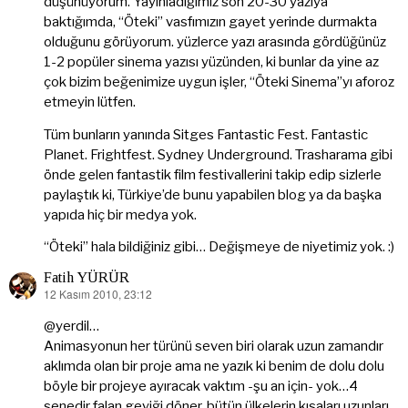
düşünüyorum. Yayınladığımız son 20-30 yazıya
baktığımda, “Öteki” vasfımızın gayet yerinde durmakta
olduğunu görüyorum. yüzlerce yazı arasında gördüğünüz
1-2 popüler sinema yazısı yüzünden, ki bunlar da yine az
çok bizim beğenimize uygun işler, “Öteki Sinema”yı aforoz
etmeyin lütfen.
Tüm bunların yanında Sitges Fantastic Fest. Fantastic
Planet. Frightfest. Sydney Underground. Trasharama gibi
önde gelen fantastik film festivallerini takip edip sizlerle
paylaştık ki, Türkiye’de bunu yapabilen blog ya da başka
yapıda hiç bir medya yok.
“Öteki” hala bildiğiniz gibi… Değişmeye de niyetimiz yok. :)
Fatih YÜRÜR
12 Kasım 2010, 23:12
dedi
ki:
@yerdil…
Animasyonun her türünü seven biri olarak uzun zamandır
aklımda olan bir proje ama ne yazık ki benim de dolu dolu
böyle bir projeye ayıracak vaktım -şu an için- yok…4
senedir falan geyiği döner, bütün ülkelerin kısaları uzunları