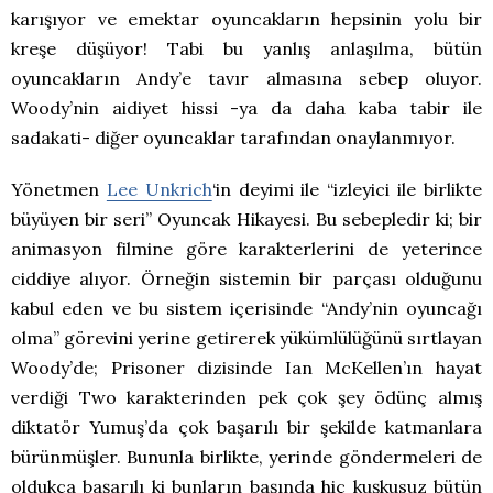
karışıyor ve emektar oyuncakların hepsinin yolu bir
kreşe düşüyor! Tabi bu yanlış anlaşılma, bütün
oyuncakların Andy’e tavır almasına sebep oluyor.
Woody’nin aidiyet hissi -ya da daha kaba tabir ile
sadakati- diğer oyuncaklar tarafından onaylanmıyor.
Yönetmen
Lee Unkrich
‘in deyimi ile “izleyici ile birlikte
büyüyen bir seri” Oyuncak Hikayesi. Bu sebepledir ki; bir
animasyon filmine göre karakterlerini de yeterince
ciddiye alıyor. Örneğin sistemin bir parçası olduğunu
kabul eden ve bu sistem içerisinde “Andy’nin oyuncağı
olma” görevini yerine getirerek yükümlülüğünü sırtlayan
Woody’de; Prisoner dizisinde Ian McKellen’ın hayat
verdiği Two karakterinden pek çok şey ödünç almış
diktatör Yumuş’da çok başarılı bir şekilde katmanlara
bürünmüşler. Bununla birlikte, yerinde göndermeleri de
oldukça başarılı ki bunların başında hiç kuşkusuz bütün