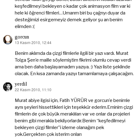
keşfedilmeyi bekleyen o kadar çok animasyon film var ki
hele ki öğrenci filmleri…Umarım biri bu çağrıyı duyar da
desteğimizi esirgemeyiz demek geliyor şu an benim
elimden :(
gorcun
13 Kasım 2010, 12:44
dedi
ki:
Benim aklımda da çizgi filmlerle ilgili bir yazı vardı. Murat
Tolga Şen’e maille söylemiştim fikrimi olumlu cevap verdi
ama ben daha başlayamadım yazıya. :) Yazı liste şeklinde
olacak. En kısa zamanda yazıyı tamamlamaya çalışacağım.
yerdil
22 Kasım 2010, 11:10
dedi
ki:
Murat abiye ilgisi için, Fatih YÜRÜR ve gorcun’e benimle
aynı şeyleri hissettikleri için teşekkür ederim.Eminim çizgi
filmlerin de çok büyük meraklıları var ve onlar da projeleri
benim gibi merakla bekliyorlardır.Benim “keşfedilmeyi
bekleyen çizgi filmler”i izleme olanağım pek
yok.Gerçekten çok isterim onları