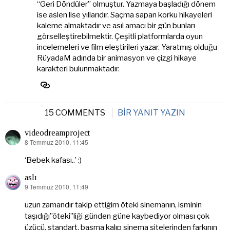
“Geri Döndüler” olmuştur. Yazmaya başladığı dönem
ise aslen lise yıllarıdır. Saçma sapan korku hikayeleri
kaleme almaktadır ve asıl amacı bir gün bunları
görselleştirebilmektir. Çeşitli platformlarda oyun
incelemeleri ve film eleştirileri yazar. Yaratmış olduğu
RüyadaM adında bir animasyon ve çizgi hikaye
karakteri bulunmaktadır.
15 COMMENTS
BIR YANIT YAZIN
videodreamproject
8 Temmuz 2010, 11:45
dedi
ki:
‘Bebek kafası..’ :)
aslı
9 Temmuz 2010, 11:49
dedi
ki:
uzun zamandır takip ettiğim öteki sinemanın, isminin
taşıdığı”öteki”liği günden güne kaybediyor olması çok
üzücü. standart, basma kalıp sinema sitelerinden farkının