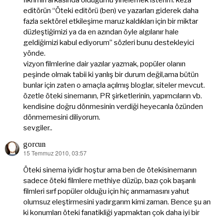
fikrimin arkasında olduğumu yinelemek isterim. keza
editörün “Öteki editörü (ben) ve yazarları giderek daha
fazla sektörel etkileşime maruz kaldıkları için bir miktar
düzleştiğimizi ya da en azından öyle algılanır hale
geldiğimizi kabul ediyorum” sözleri bunu destekleyici
yönde.
vizyon filmlerine dair yazılar yazmak, popüler olanın
peşinde olmak tabii ki yanlış bir durum değil,ama bütün
bunlar için zaten o amaçla açılmış bloglar, siteler mevcut.
özetle öteki sinemanın, PR şirketlerinin, yapımcıların vb.
kendisine doğru dönmesinin verdiği heyecanla özünden
dönmemesini diliyorum.
sevgiler..
gorcun
15 Temmuz 2010, 03:57
dedi
ki:
Öteki sinema iyidir hoştur ama ben de ötekisinemanın
sadece öteki filmlere methiye düzüp, bazı çok başarılı
filmleri sırf popüler olduğu için hiç anmamasını yahut
olumsuz eleştirmesini yadırgarım kimi zaman. Bence şu an
ki konumları öteki fanatikliği yapmaktan çok daha iyi bir