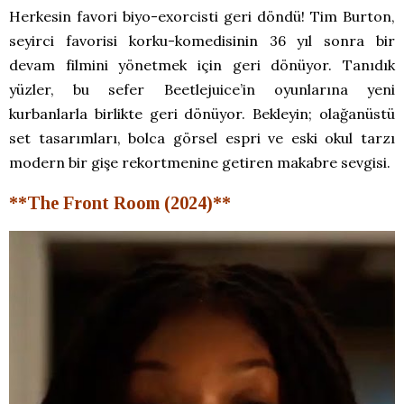
Herkesin favori biyo-exorcisti geri döndü! Tim Burton,
seyirci favorisi korku-komedisinin 36 yıl sonra bir
devam filmini yönetmek için geri dönüyor. Tanıdık
yüzler, bu sefer Beetlejuice’in oyunlarına yeni
kurbanlarla birlikte geri dönüyor. Bekleyin; olağanüstü
set tasarımları, bolca görsel espri ve eski okul tarzı
modern bir gişe rekortmenine getiren makabre sevgisi.
**The Front Room (2024)**