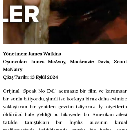
Yönetmen: James Watkins
Oyuncular: James McAvoy, Mackenzie Davis, Scoot
McNairy
Çıkış Tarihi: 13 Eylül 2024
Orijinal “Speak No Evil” acımasız bir film ve karamsar
bir sonla bitiyordu, şimdi ise korkuyu biraz daha evimize
yaklaştıran bir yeniden çevrim izliyoruz. İyi niyetlerin
öldürücü hale geldiği bu hikayede, bir Amerikan ailesi
tatilde tanıştıkları bir İngiliz ailesinin kırsal
malikanesinde kaldıklarında mutlu bir hafta sonu