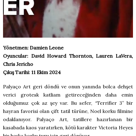
Yönetmen: Damien Leone
Oyuncular: David Howard Thornton, Lauren LaVera,
Chris Jericho
Çıkış Tarihi: 11 Ekim 2024
Palyaço Art geri döndü ve onun yanında bolca dehşet
verici grotesk katliam getireceğinden daha emin
olduğumuz çok az şey var. Bu sefer, “Terrifier 3” bir
hayran favorisi olan çift tatil türüne, Noel korku filmine
odaklanıyor. Palyaço Art, tatillere hazırlanan bir
kasabada kaos yaratırken, kötü karakter Victoria Heyes
bir başka korku turu için geri dönüyor.