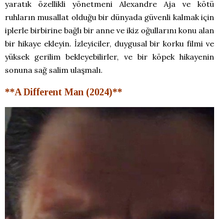
yaratık özellikli yönetmeni Alexandre Aja ve kötü
ruhların musallat olduğu bir dünyada güvenli kalmak için
iplerle birbirine bağlı bir anne ve ikiz oğullarını konu alan
bir hikaye ekleyin. İzleyiciler, duygusal bir korku filmi ve
yüksek gerilim bekleyebilirler, ve bir köpek hikayenin
sonuna sağ salim ulaşmalı.
**A Different Man (2024)**