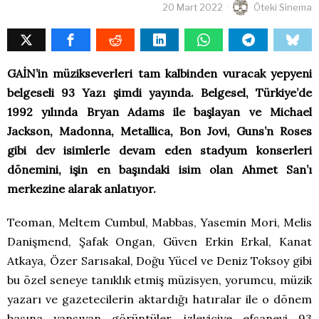
20 Mart 2022
Öteki Sinema
GAİN’in müzikseverleri tam kalbinden vuracak yepyeni
belgeseli 93 Yazı şimdi yayında. Belgesel, Türkiye’de
1992 yılında Bryan Adams ile başlayan ve Michael
Jackson, Madonna, Metallica, Bon Jovi, Guns’n Roses
gibi dev isimlerle devam eden stadyum konserleri
dönemini, işin en başındaki isim olan Ahmet San’ı
merkezine alarak anlatıyor.
Teoman, Meltem Cumbul, Mabbas, Yasemin Mori, Melis
Danişmend, Şafak Ongan, Güven Erkin Erkal, Kanat
Atkaya, Özer Sarısakal, Doğu Yücel ve Deniz Toksoy gibi
bu özel seneye tanıklık etmiş müzisyen, yorumcu, müzik
yazarı ve gazetecilerin aktardığı hatıralar ile o dönem
basına yansıyan görüntüler, izleyiciye efsanevi 93