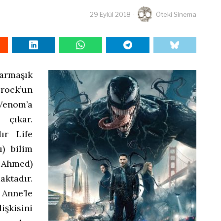
29 Eylül 2018
Öteki Sinema
armaşık
Brock’un
 Venom’a
çıkar.
ır Life
ı) bilim
 Ahmed)
tadır.
Anne’le
şkisini