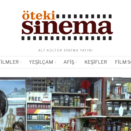
ALT KÜLTÜR SINEMA YAYINI
FILMLER
YEŞILÇAM
AFIŞ
KEŞIFLER
FILM 