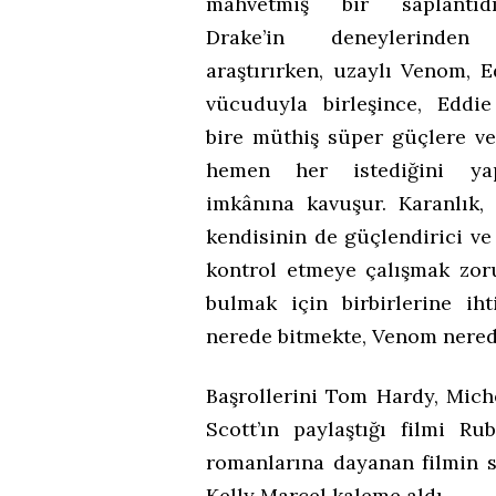
mahvetmiş bir saplantıd
Drake’in deneylerinden 
araştırırken, uzaylı Venom, E
vücuduyla birleşince, Eddie
bire müthiş süper güçlere v
hemen her istediğini ya
imkânına kavuşur. Karanlık
kendisinin de güçlendirici v
kontrol etmeye çalışmak zoru
bulmak için birbirlerine iht
nerede bitmekte, Venom nered
Başrollerini Tom Hardy, Mich
Scott’ın paylaştığı filmi R
romanlarına dayanan filmin s
Kelly Marcel kaleme aldı.