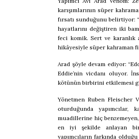
Yapımcı Avi Arad Venom: Zeh
karışımlarının süper kahrama
fırsatı sunduğunu belirtiyor:
hayatlarını değiştiren iki b
feci komik. Sert ve karanlık 
hikâyesiyle süper kahraman fil
Arad şöyle devam ediyor: “Edd
Eddie’nin vicdanı oluyor. İn
kötünün birbirini etkilemesi g
Yönetmen Ruben Fleischer V
oturduğunda yapımcılar, ka
muadillerine hiç benzemeyen, 
en iyi şekilde anlayan bi
yapımcıların farkında olduğu