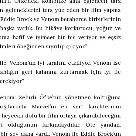
irli Öfke’deki komplike ama eğlenceli tarz
n geleneklerini ters yüz eden bir film yapma
 “Eddie Brock ve Venom beraberce birbirlerinin
ambaşka varlık. Bu hikâye korkutucu, yoğun ve
ama hafif ve iyimser bir his veriyor ve eşsiz
mleri öbeğinden sıyrılıp çıkıyor”.
ie, Venom’un iyi tarafını etkiliyor. Venom ise
sanlığın geri kalanını kurtarmak için iyi ile
erekiyor”.
enom: Zehirli Öfke’nin yönetmen koltuğuna
rşılarında Marvel’ın en sert karakterinin
heyecan dolu bir film ortaya çıkarabileceğini
ri olduğunun farkındaydılar. Öte yandan,
 bir şey daha vardı. Venom ile Eddie Brock’un