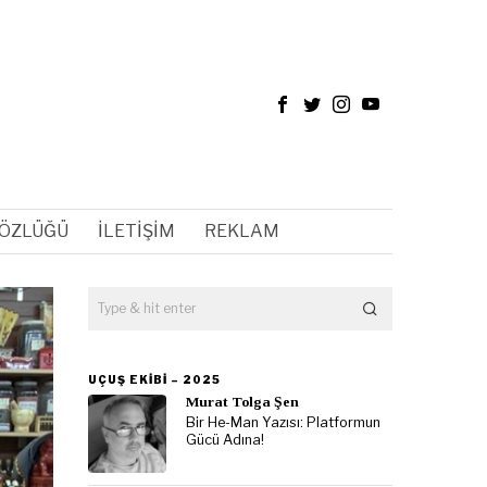
SÖZLÜĞÜ
İLETIŞIM
REKLAM
UÇUŞ EKIBI – 2025
Murat Tolga Şen
Bir He-Man Yazısı: Platformun
Gücü Adına!