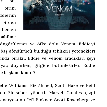
ır bu.
birini
ddie’nin
 birden
e hemen
pabilme
, öngörülemez ve öfke dolu Venom, Eddie’yi
e baş döndürücü bulduğu tehlikeli yetenekleri
nda bırakır. Eddie ve Venom aradıkları şeyi
iyaç duyarken, gitgide bütünleşirler. Eddie
e başlamaktadır?
elle Williams, Riz Ahmed, Scott Haze ve Reid
uben Fleischer yönetti. Marvel Comics çizgi
enaryosunu Jeff Pinkner, Scott Rosenberg ve