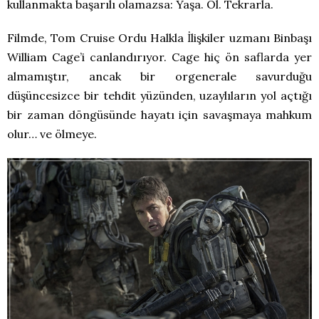
kullanmakta başarılı olamazsa: Yaşa. Öl. Tekrarla.
Filmde, Tom Cruise Ordu Halkla İlişkiler uzmanı Binbaşı
William Cage’i canlandırıyor. Cage hiç ön saflarda yer
almamıştır, ancak bir orgenerale savurduğu
düşüncesizce bir tehdit yüzünden, uzaylıların yol açtığı
bir zaman döngüsünde hayatı için savaşmaya mahkum
olur… ve ölmeye.