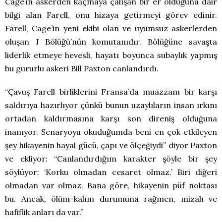
Cage’in askerden kaçmaya çalışan bir er olduğuna dair
bilgi alan Farell, onu hizaya getirmeyi görev edinir.
Farell, Cage’in yeni ekibi olan ve uyumsuz askerlerden
oluşan J Bölüğü’nün komutanıdır. Bölüğüne savaşta
liderlik etmeye hevesli, hayatı boyunca subaylık yapmış
bu gururlu askeri Bill Paxton canlandırdı.
“Çavuş Farell birliklerini Fransa’da muazzam bir karşı
saldırıya hazırlıyor çünkü bunun uzaylıların insan ırkını
ortadan kaldırmasına karşı son direniş olduğuna
inanıyor. Senaryoyu okuduğumda beni en çok etkileyen
şey hikayenin hayal gücü, çapı ve ölçeğiydi” diyor Paxton
ve ekliyor: “Canlandırdığım karakter şöyle bir şey
söylüyor: ‘Korku olmadan cesaret olmaz.’ Biri diğeri
olmadan var olmaz. Bana göre, hikayenin püf noktası
bu. Ancak, ölüm-kalım durumuna rağmen, mizah ve
hafiflik anları da var.”