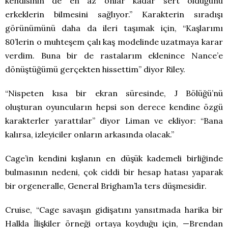
kendisinin de en az onlar kadar sert olduğunu
erkeklerin bilmesini sağlıyor.” Karakterin sıradışı
görünümünü daha da ileri taşımak için, “Kaşlarımı
80’lerin o muhteşem çalı kaş modelinde uzatmaya karar
verdim. Buna bir de rastalarım eklenince Nance’e
dönüştüğümü gerçekten hissettim” diyor Riley.
“Nispeten kısa bir ekran süresinde, J Bölüğü’nü
oluşturan oyuncuların hepsi son derece kendine özgü
karakterler yarattılar” diyor Liman ve ekliyor: “Bana
kalırsa, izleyiciler onların arkasında olacak.”
Cage’in kendini kışlanın en düşük kademeli birliğinde
bulmasının nedeni, çok ciddi bir hesap hatası yaparak
bir orgeneralle, General Brigham’la ters düşmesidir.
Cruise, “Cage savaşın gidişatını yansıtmada harika bir
Halkla İlişkiler örneği ortaya koyduğu için, —Brendan