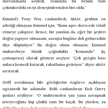
davranmamı söyledi. Sonunda bu benim tüm
çekimlerdeki en iyi deneyimlerinden biri oldu.”
Kimmel’ı Tony Way canlandırdı. Aktör, grubun en
atletiği olmayan Kimmel için, “Bunu aşırı derecede telafi
etmeye çalışıyor. Bence, bir yandan da, eğer bir şeyleri
doğru yapıyor olmasam, savaşta bugüne dek gelmezdim
diye düşünüyor.” Bu doğru olsun olmasın, Kimmel
muharebeye büyük çoğunlukla “komando” (iç
çamaşırsız) olarak gitmeyi seçiyor. “Çok gergin bazı
anlara komedi katarak, rahatlama getiriyor” diyor aktör
sırıtarak.
Griff sorulmasa bile görüşlerini özgürce açıklayan
egzantrik bir adamdır. Rolü canlandıran Kick Gurry
şunları söylüyor: “O muhtemelen yan yana savaşmak
isteyeceğiniz kişi çünkü tam bir kaçık. Bu yüzden, ya