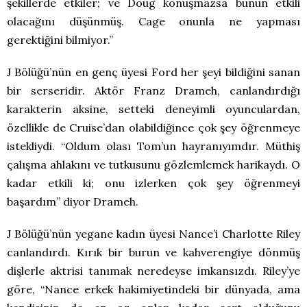
şekillerde etkiler; ve Doug konuşmazsa bunun etkili
olacağını düşünmüş. Cage onunla ne yapması
gerektiğini bilmiyor.”
J Bölüğü’nün en genç üyesi Ford her şeyi bildiğini sanan
bir serseridir. Aktör Franz Drameh, canlandırdığı
karakterin aksine, setteki deneyimli oyunculardan,
özellikle de Cruise’dan olabildiğince çok şey öğrenmeye
istekliydi. “Oldum olası Tom’un hayranıyımdır. Müthiş
çalışma ahlakını ve tutkusunu gözlemlemek harikaydı. O
kadar etkili ki; onu izlerken çok şey öğrenmeyi
başardım” diyor Drameh.
J Bölüğü’nün yegane kadın üyesi Nance’i Charlotte Riley
canlandırdı. Kırık bir burun ve kahverengiye dönmüş
dişlerle aktrisi tanımak neredeyse imkansızdı. Riley’ye
göre, “Nance erkek hakimiyetindeki bir dünyada, ama