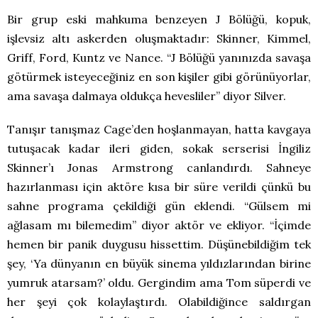
Bir grup eski mahkuma benzeyen J Bölüğü, kopuk,
işlevsiz altı askerden oluşmaktadır: Skinner, Kimmel,
Griff, Ford, Kuntz ve Nance. “J Bölüğü yanınızda savaşa
götürmek isteyeceğiniz en son kişiler gibi görünüyorlar,
ama savaşa dalmaya oldukça hevesliler” diyor Silver.
Tanışır tanışmaz Cage’den hoşlanmayan, hatta kavgaya
tutuşacak kadar ileri giden, sokak serserisi İngiliz
Skinner’ı Jonas Armstrong canlandırdı. Sahneye
hazırlanması için aktöre kısa bir süre verildi çünkü bu
sahne programa çekildiği gün eklendi. “Gülsem mi
ağlasam mı bilemedim” diyor aktör ve ekliyor. “İçimde
hemen bir panik duygusu hissettim. Düşünebildiğim tek
şey, ‘Ya dünyanın en büyük sinema yıldızlarından birine
yumruk atarsam?’ oldu. Gergindim ama Tom süperdi ve
her şeyi çok kolaylaştırdı. Olabildiğince saldırgan