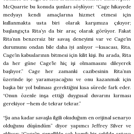
McQuarrie bu konuda şunları söylüyor: “Cage hikayede
medyayı kendi amaçlarına hizmet etmesi için
kullanmakta usta biri olarak karşımıza çıkıyor;
başlangıçta Rita’yı da bir araç olarak görüyor. Fakat
Rita’nın benzersiz bir savaş deneyimi var ve Cage’in
durumunu ondan bile daha iyi anlıyor —kısacası, Rita,
Cage’in kabuslarının bitmesi için kilit kişi. Bu arada, Rita
da her güne Cage’le hiç işi olmamasını dileyerek
başlıyor.” Cage her zamanki cazibesinin Rita’nın
üzerinde işe yaramayacağını ve onu kazanmak için
başka bir yol bulması gerektiğini kısa sürede fark eder.
“Onun özenle inşa ettiği duygusal duvarını kırması
gerekiyor —hem de tekrar tekrar.”
“Şu ana kadar savaşla ilgili okuduğum en orijinal senaryo
olduğunu düşündüm” diyor yapımcı Jeffrey Silver ve
ekliyor: “Cage’in genellikle çok komik bir şekilde ortaya