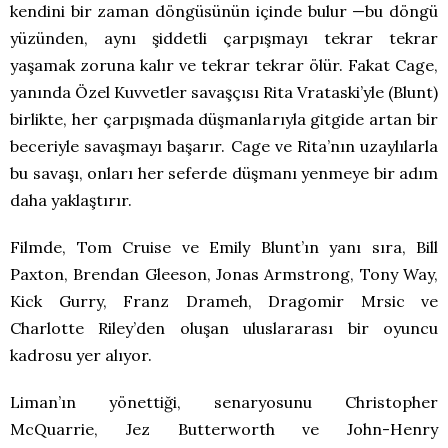
kendini bir zaman döngüsünün içinde bulur —bu döngü
yüzünden, aynı şiddetli çarpışmayı tekrar tekrar
yaşamak zoruna kalır ve tekrar tekrar ölür. Fakat Cage,
yanında Özel Kuvvetler savaşçısı Rita Vrataski’yle (Blunt)
birlikte, her çarpışmada düşmanlarıyla gitgide artan bir
beceriyle savaşmayı başarır. Cage ve Rita’nın uzaylılarla
bu savaşı, onları her seferde düşmanı yenmeye bir adım
daha yaklaştırır.
Filmde, Tom Cruise ve Emily Blunt’ın yanı sıra, Bill
Paxton, Brendan Gleeson, Jonas Armstrong, Tony Way,
Kick Gurry, Franz Drameh, Dragomir Mrsic ve
Charlotte Riley’den oluşan uluslararası bir oyuncu
kadrosu yer alıyor.
Liman’ın yönettiği, senaryosunu Christopher
McQuarrie, Jez Butterworth ve John-Henry