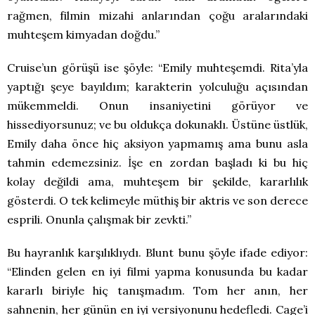
rağmen, filmin mizahi anlarından çoğu aralarındaki
muhteşem kimyadan doğdu.”
Cruise’un görüşü ise şöyle: “Emily muhteşemdi. Rita’yla
yaptığı şeye bayıldım; karakterin yolculuğu açısından
mükemmeldi. Onun insaniyetini görüyor ve
hissediyorsunuz; ve bu oldukça dokunaklı. Üstüne üstlük,
Emily daha önce hiç aksiyon yapmamış ama bunu asla
tahmin edemezsiniz. İşe en zordan başladı ki bu hiç
kolay değildi ama, muhteşem bir şekilde, kararlılık
gösterdi. O tek kelimeyle müthiş bir aktris ve son derece
esprili. Onunla çalışmak bir zevkti.”
Bu hayranlık karşılıklıydı. Blunt bunu şöyle ifade ediyor:
“Elinden gelen en iyi filmi yapma konusunda bu kadar
kararlı biriyle hiç tanışmadım. Tom her anın, her
sahnenin, her günün en iyi versiyonunu hedefledi. Cage’i