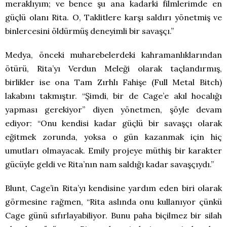
meraklıyım; ve bence şu ana kadarki filmlerimde en
güçlü olanı Rita. O, Taklitlere karşı saldırı yönetmiş ve
binlercesini öldürmüş deneyimli bir savaşçı.”
Medya, önceki muharebelerdeki kahramanlıklarından
ötürü, Rita’yı Verdun Meleği olarak taçlandırmış,
birlikler ise ona Tam Zırhlı Fahişe (Full Metal Bitch)
lakabını takmıştır. “Şimdi, bir de Cage’e akıl hocalığı
yapması gerekiyor” diyen yönetmen, şöyle devam
ediyor: “Onu kendisi kadar güçlü bir savaşçı olarak
eğitmek zorunda, yoksa o gün kazanmak için hiç
umutları olmayacak. Emily projeye müthiş bir karakter
gücüyle geldi ve Rita’nın nam saldığı kadar savaşçıydı.”
Blunt, Cage’in Rita’yı kendisine yardım eden biri olarak
görmesine rağmen, “Rita aslında onu kullanıyor çünkü
Cage günü sıfırlayabiliyor. Bunu paha biçilmez bir silah