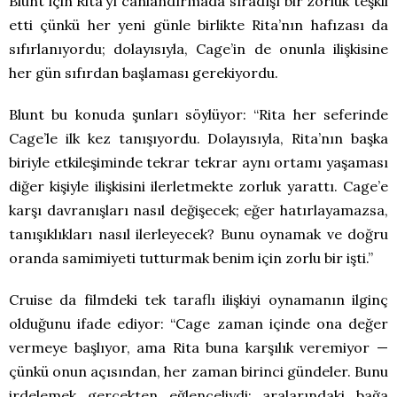
Blunt için Rita’yı canlandırmada sıradışı bir zorluk teşkil
etti çünkü her yeni günle birlikte Rita’nın hafızası da
sıfırlanıyordu; dolayısıyla, Cage’in de onunla ilişkisine
her gün sıfırdan başlaması gerekiyordu.
Blunt bu konuda şunları söylüyor: “Rita her seferinde
Cage’le ilk kez tanışıyordu. Dolayısıyla, Rita’nın başka
biriyle etkileşiminde tekrar tekrar aynı ortamı yaşaması
diğer kişiyle ilişkisini ilerletmekte zorluk yarattı. Cage’e
karşı davranışları nasıl değişecek; eğer hatırlayamazsa,
tanışıklıkları nasıl ilerleyecek? Bunu oynamak ve doğru
oranda samimiyeti tutturmak benim için zorlu bir işti.”
Cruise da filmdeki tek taraflı ilişkiyi oynamanın ilginç
olduğunu ifade ediyor: “Cage zaman içinde ona değer
vermeye başlıyor, ama Rita buna karşılık veremiyor —
çünkü onun açısından, her zaman birinci gündeler. Bunu
irdelemek gerçekten eğlenceliydi; aralarındaki bağa