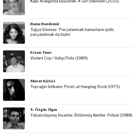
Kapı Aralığında Büyümek: A Girl Unknown (2025)
Banu Bozdemir
Tuğçe Sönmez: ‘Parçalanmak hamurların işidir,
parçalatmak da bizim’
Ertan Tunc
Violent Cop / Vahşi Polis (1989)
Murat Kirisci
Toprağın İntikamı: Picnic at Hanging Rock (1975)
S. Özgür Ilgın
Yabancılaşmış İnsanlar, Bölünmüş Kentler: Polizei (1988)