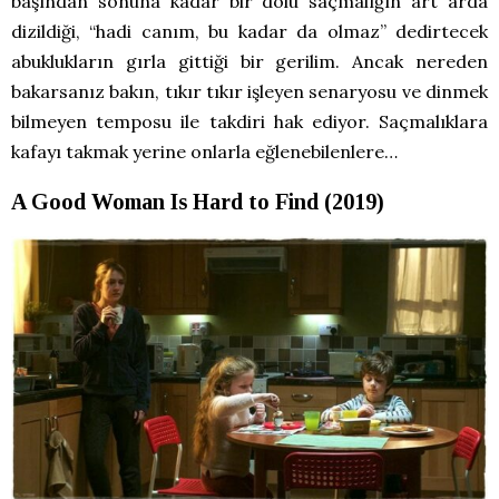
başından sonuna kadar bir dolu saçmalığın art arda
dizildiği, “hadi canım, bu kadar da olmaz” dedirtecek
abuklukların gırla gittiği bir gerilim. Ancak nereden
bakarsanız bakın, tıkır tıkır işleyen senaryosu ve dinmek
bilmeyen temposu ile takdiri hak ediyor. Saçmalıklara
kafayı takmak yerine onlarla eğlenebilenlere…
A Good Woman Is Hard to Find (2019)