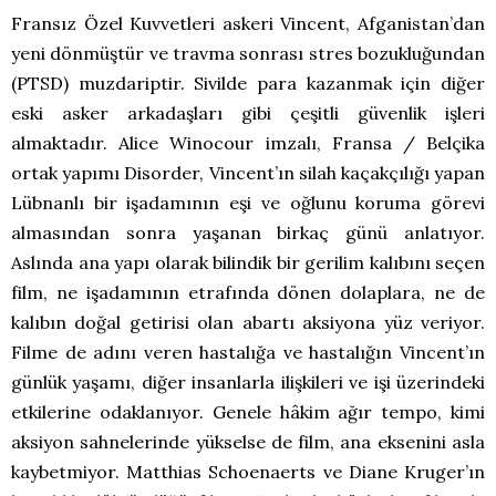
Fransız Özel Kuvvetleri askeri Vincent, Afganistan’dan
yeni dönmüştür ve travma sonrası stres bozukluğundan
(PTSD) muzdariptir. Sivilde para kazanmak için diğer
eski asker arkadaşları gibi çeşitli güvenlik işleri
almaktadır. Alice Winocour imzalı, Fransa / Belçika
ortak yapımı Disorder, Vincent’ın silah kaçakçılığı yapan
Lübnanlı bir işadamının eşi ve oğlunu koruma görevi
almasından sonra yaşanan birkaç günü anlatıyor.
Aslında ana yapı olarak bilindik bir gerilim kalıbını seçen
film, ne işadamının etrafında dönen dolaplara, ne de
kalıbın doğal getirisi olan abartı aksiyona yüz veriyor.
Filme de adını veren hastalığa ve hastalığın Vincent’ın
günlük yaşamı, diğer insanlarla ilişkileri ve işi üzerindeki
etkilerine odaklanıyor. Genele hâkim ağır tempo, kimi
aksiyon sahnelerinde yükselse de film, ana eksenini asla
kaybetmiyor. Matthias Schoenaerts ve Diane Kruger’ın