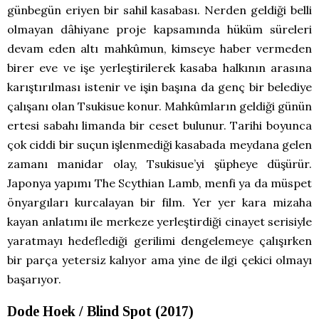
günbegün eriyen bir sahil kasabası. Nerden geldiği belli
olmayan dâhiyane proje kapsamında hüküm süreleri
devam eden altı mahkûmun, kimseye haber vermeden
birer eve ve işe yerleştirilerek kasaba halkının arasına
karıştırılması istenir ve işin başına da genç bir belediye
çalışanı olan Tsukisue konur. Mahkûmların geldiği günün
ertesi sabahı limanda bir ceset bulunur. Tarihi boyunca
çok ciddi bir suçun işlenmediği kasabada meydana gelen
zamanı manidar olay, Tsukisue’yi şüpheye düşürür.
Japonya yapımı The Scythian Lamb, menfi ya da müspet
önyargıları kurcalayan bir film. Yer yer kara mizaha
kayan anlatımı ile merkeze yerleştirdiği cinayet serisiyle
yaratmayı hedeflediği gerilimi dengelemeye çalışırken
bir parça yetersiz kalıyor ama yine de ilgi çekici olmayı
başarıyor.
Dode Hoek / Blind Spot (2017)