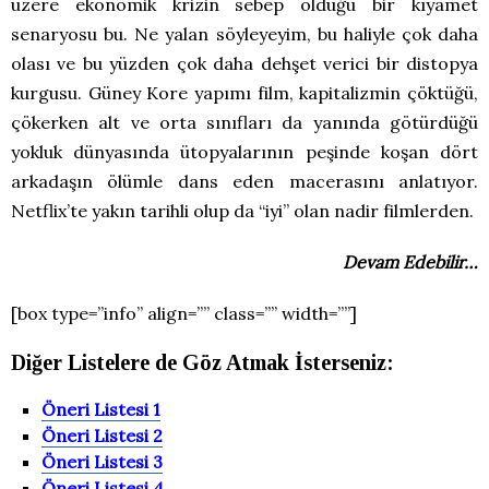
üzere ekonomik krizin sebep olduğu bir kıyamet
senaryosu bu. Ne yalan söyleyeyim, bu haliyle çok daha
olası ve bu yüzden çok daha dehşet verici bir distopya
kurgusu. Güney Kore yapımı film, kapitalizmin çöktüğü,
çökerken alt ve orta sınıfları da yanında götürdüğü
yokluk dünyasında ütopyalarının peşinde koşan dört
arkadaşın ölümle dans eden macerasını anlatıyor.
Netflix’te yakın tarihli olup da “iyi” olan nadir filmlerden.
Devam Edebilir…
[box type=”info” align=”” class=”” width=””]
Diğer Listelere de Göz Atmak İsterseniz:
Öneri Listesi 1
Öneri Listesi 2
Öneri Listesi 3
Öneri Listesi 4