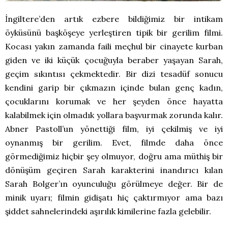
İngiltere’den artık ezbere bildiğimiz bir intikam
öyküsünü başköşeye yerleştiren tipik bir gerilim filmi.
Kocası yakın zamanda faili meçhul bir cinayete kurban
giden ve iki küçük çocuğuyla beraber yaşayan Sarah,
geçim sıkıntısı çekmektedir. Bir dizi tesadüf sonucu
kendini garip bir çıkmazın içinde bulan genç kadın,
çocuklarını korumak ve her şeyden önce hayatta
kalabilmek için olmadık yollara başvurmak zorunda kalır.
Abner Pastoll’un yönettiği film, iyi çekilmiş ve iyi
oynanmış bir gerilim. Evet, filmde daha önce
görmediğimiz hiçbir şey olmuyor, doğru ama müthiş bir
dönüşüm geçiren Sarah karakterini inandırıcı kılan
Sarah Bolger’ın oyunculuğu görülmeye değer. Bir de
minik uyarı; filmin gidişatı hiç çaktırmıyor ama bazı
şiddet sahnelerindeki aşırılık kimilerine fazla gelebilir.