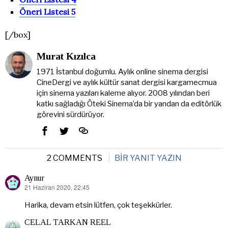
Öneri Listesi 5
[/box]
Murat Kızılca
1971 İstanbul doğumlu. Aylık online sinema dergisi
CineDergi ve aylık kültür sanat dergisi kargamecmua
için sinema yazıları kaleme alıyor. 2008 yılından beri
katkı sağladığı Öteki Sinema’da bir yandan da editörlük
görevini sürdürüyor.
2 COMMENTS
BIR YANIT YAZIN
Aynur
21 Haziran 2020, 22:45
dedi
ki:
Harika, devam etsin lütfen, çok teşekkürler.
CELAL TARKAN REEL