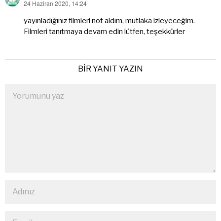
24 Haziran 2020, 14:24
dedi
ki:
yayınladığınız filmleri not aldım, mutlaka izleyeceğim.
Filmleri tanıtmaya devam edin lütfen, teşekkürler
BIR YANIT YAZIN