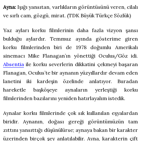
Ayna:
Işığı yansıtan, varlıkların görüntüsünü veren, cilalı
ve sırlı cam, gözgü, mirat. (TDK Büyük Türkçe Sözlük)
Yaz ayları korku filmlerinin daha fazla vizyon şansı
bulduğu aylardır. Temmuz ayında gösterime giren
korku filmlerinden biri de 1978 doğumlu Amerikalı
sinemacı Mike Flanagan’ın yönettiği Oculus/Göz idi.
Absentia
ile korku severlerin dikkatini çekmeyi başaran
Flanagan, Oculus’te bir aynanın yüzyıllardır devam eden
lanetini iki kardeşin özelinde anlatıyor. Buradan
hareketle başköşeye aynaların yerleştiği korku
filmlerinden bazılarını yeniden hatırlayalım istedik.
Aynalar korku filmlerinde çok sık kullanılan eşyalardan
biridir. Aynanın, doğası gereği görüntümüzün tam
zıttını yansıttığı düşünülürse; aynaya bakan bir karakter
üzerinden birçok şey anlatılabilir. Ayna, karakterin çift