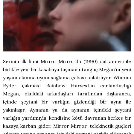
Serinin ilk filmi Mirror Mirror’da (1990) dul annesi ile
birlikte yeni bir kasabaya taşınan utangaç Megan’ın yeni
yaşam alanına uyum sağlama çabası anlatılıyor. Winona
Ryder çakması Rainbow Harvest’ın canlandırdığı
Megan, okuldaki arkadaşları tarafından dışlanınca,
içinde şeytani bir varlığın gizlendiği bir ayna ile
yakınlaşır. Aynanın ya da aynanın içindeki şeytani
varlığın yardımıyla, kendisine kötü davranan herkes bir
kazaya kurban gider. Mirror Mirror, telekinetik güçleri
çıkarıp yerine aynanın içindeki şeytani varlığı ekleyerek