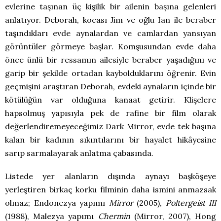
evlerine taşınan üç kişilik bir ailenin başına gelenleri
anlatıyor. Deborah, kocası Jim ve oğlu Ian ile beraber
taşındıkları evde aynalardan ve camlardan yansıyan
görüntüler görmeye başlar. Komşusundan evde daha
önce ünlü bir ressamın ailesiyle beraber yaşadığını ve
garip bir şekilde ortadan kaybolduklarını öğrenir. Evin
geçmişini araştıran Deborah, evdeki aynaların içinde bir
kötülüğün var olduğuna kanaat getirir. Klişelere
hapsolmuş yapısıyla pek de rafine bir film olarak
değerlendiremeyeceğimiz Dark Mirror, evde tek başına
kalan bir kadının sıkıntılarını bir hayalet hikâyesine
sarıp sarmalayarak anlatma çabasında.
Listede yer alanların dışında aynayı başköşeye
yerleştiren birkaç korku filminin daha ismini anmazsak
olmaz; Endonezya yapımı
Mirror
(2005),
Poltergeist III
(1988), Malezya yapımı
Chermin
(Mirror, 2007), Hong