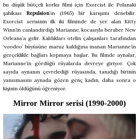
bu düşük bütçeli korku filmi için Exorcist ile Polanski
şahikası
Repulsion
’ın (1965) bir karışımı denebilir.
Exorcist serisinin ilk iki filminde de yer alan Kitty
Winn’in canlandırdığı Marianne, kocasıyla beraber New
Orleans’a gelir. Kaldıkları otelin çalışanları tarafından
‘voodoo’ büyüsüne maruz kaldığına inanan Marianne’in
gerçeklikle bağları kopmaya başlar. Bu filmde aynalar,
Marianne’in gördüğü rüyalarda devreye giriyor. Çok
sayıda aynanın çevrelediği rüyasında, tanıdığı birinin
yansımasını aynada gören genç kadın, daha sonra o
kişinin öldüğünü öğreniyor.
Mirror Mirror serisi (1990-2000)