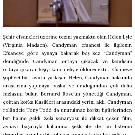
Şehir efsaneleri üzerine tezini yazmakta olan Helen Lyle
(Virginia Madsen), Candyman efsanesi ile ilgilenir.
Efsaneye göre aynaya bakarak beş kez “Candyman”
dendiğinde Candyman ortaya çıkacak ve kendisini
ortaya çıkaran kişiyi kanca eliyle öldürecektir. Efsaneye
şüpheci bir tavırla yaklaşan Helen, Candyman hakkında
araştırma yapmaya başlar ve umduğundan çok daha
fazlasını bulur. Bernard Rose’un yönettiği Candyman,
çoktan korku klasikleri arasındaki yerini aldı. Candyman
rolündeki Tony Todd da unutulmaz korku figürlerinden
biri haline geldi. Zeki senaryosu ile dikkat çeken film,
aynayı başarıyla kullanma şekli ile de bu listenin
demirbaşlarından biri olmayı sonuna kadar hak ediyor.