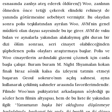
esnasında zanlıyı ateş ederek öldüren(!) Woo, zanlının
ölmeden önce tetiği çekerek elindeki rehineyi de
yanında götürmesine sebebiyet vermiştir. Bu olaydan
sonra polis teşkilatından ayrılan Woo, AVM’nin genel
müdürü olan dayısı sayesinde bu işe girer. AVM’de vuku
bulan ve aynalarla yakından alakalıymış gibi duran bir
dizi ölüm sonrası, seri cinayet olabileceğinden
şüphelenen polis olayları araştırmaya başlar. Polis ve
Woo cinayetlerin ardındaki gizemi çözmek için canla
başla çalışır. Buram buram M. Night Shyamalan kokan
finali biraz sönük kalsa da izleyeni tatmin etmeyi
başaran Geoul sokeuro’nun açılış sahnesi, ayna
kullanarak çekilmiş sahneler arasında favorilerimdendir.
Filmde Woo’nun psikiyatrist arkadaşının söylediği şu
sözler hem filmin altyapısı, hem de bu liste ile yakından
ilgili: “
Yansımanın başka biri olduğunu düşünmeye
başladığında, herhangi bir anda, iki benlik ve iki dünya