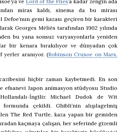
usoe’ya ve
Lord of the Flies
’a kadar zengin ada
sından miras kaldı, sinema da bu mirası
l Defoe’nun gemi kazası geçiren bir karakteri
 olarak Georges Méliès tarafından 1902 yılında
nden bu yana sonsuz varyasyonlarla yeniden
alar bir kenara bırakılıyor ve dünyadan çok
f yerler aranıyor. (
Robinson Crusoe on Mars,
 cazibesini hiçbir zaman kaybetmedi. En son
iyle efsanevi Japon animasyon stüdyosu Studio
 Hollandalı-İngiliz Michael Dudok de Wit
formunda çekildi. Ghibli’nin alışılagelmiş
ekilen The Red Turtle, kaza yapan bir gemiden
buradan kaçmaya çalışan, her seferinde gizemli