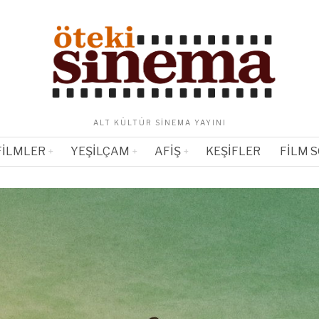
ALT KÜLTÜR SINEMA YAYINI
FILMLER
YEŞILÇAM
AFIŞ
KEŞIFLER
FILM 