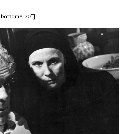
″ bottom=”20″]