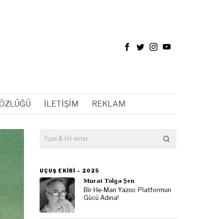
SÖZLÜĞÜ
İLETIŞIM
REKLAM
UÇUŞ EKIBI – 2025
Murat Tolga Şen
Bir He-Man Yazısı: Platformun
Gücü Adına!