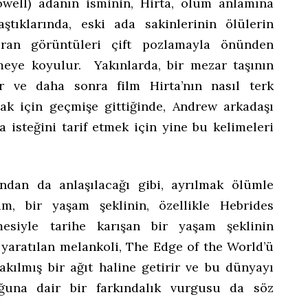
owell) adanın isminin, Hirta, ölüm anlamına
aştıklarında, eski ada sakinlerinin ölülerin
ıran görüntüleri çift pozlamayla önünden
meye koyulur. Yakınlarda, bir mezar taşının
ır ve daha sonra film Hirta’nın nasıl terk
mak için geçmişe gittiğinde, Andrew arkadaşı
a isteğini tarif etmek için yine bu kelimeleri
undan da anlaşılacağı gibi, ayrılmak ölümle
m, bir yaşam şeklinin, özellikle Hebrides
mesiyle tarihe karışan bir yaşam şeklinin
 yaratılan melankoli, The Edge of the World’ü
kılmış bir ağıt haline getirir ve bu dünyayı
ğuna dair bir farkındalık vurgusu da söz