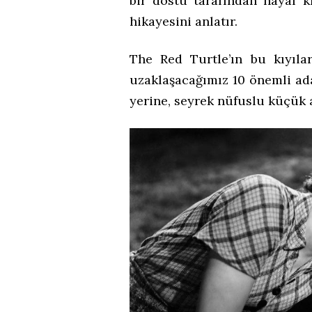
bir dostu tarafından hayal kı
hikayesini anlatır.
The Red Turtle’ın bu kıyılar
uzaklaşacağımız 10 önemli ada 
yerine, seyrek nüfuslu küçük 