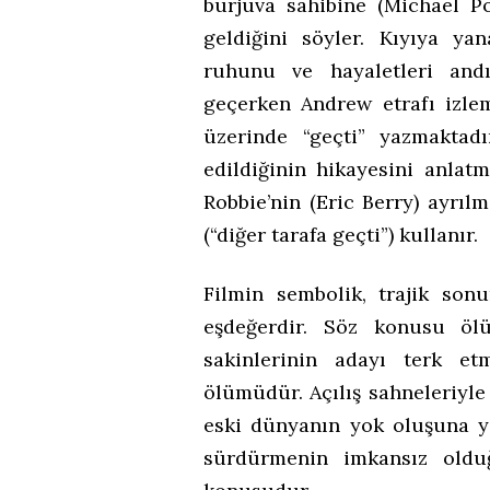
burjuva sahibine (Michael P
geldiğini söyler. Kıyıya yan
ruhunu ve hayaletleri and
geçerken Andrew etrafı izle
üzerinde “geçti” yazmaktad
edildiğinin hikayesini anlat
Robbie’nin (Eric Berry) ayrılm
(“diğer tarafa geçti”) kullanır.
Filmin sembolik, trajik son
eşdeğerdir. Söz konusu ölü
sakinlerinin adayı terk et
ölümüdür. Açılış sahneleriyle
eski dünyanın yok oluşuna ya
sürdürmenin imkansız oldu