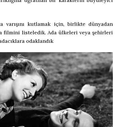
rıklığına uğratılan bir karakterin büyüleyici
a varışını kutlamak için, birlikte dünyadan
filmini listeledik. Ada ülkeleri veya şehirleri
adacıklara odaklandık