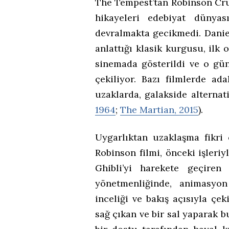
The Tempest’tan Robinson Cr
hikayeleri edebiyat dünya
devralmakta gecikmedi. Danie
anlattığı klasik kurgusu, ilk
sinemada gösterildi ve o gü
çekiliyor. Bazı filmlerde ad
uzaklarda, galakside alternati
1964
;
The Martian, 2015
).
Uygarlıktan uzaklaşma fikri
Robinson filmi, önceki işler
Ghibli’yi harekete geçiren
yönetmenliğinde, animasyon 
inceliği ve bakış açısıyla ç
sağ çıkan ve bir sal yaparak 