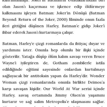
olan Jason’ı kaçırması ve işkence edip öldürmeye
kalkmasını işleyen Batman: Joker’in Dönüşü (Batman
Beyond: Return of the Joker, 2000) filminde onun fazla
ileri gittiğini düşünen Harley, Batman’e gidip Joker’i
ihbar ederek Jason’ı kurtarmaya çalışır.
Batman, Harley’e çizgi romanlarda da ihtiyaç duyar ve
yardımını ister. Onunla hep olumlu bir ilişki içinde
gösterilir. Yatağa düşüp ölüm kalım savaşı veren Bruce
Wayne’i iyileştiren de, Gotham zombilerle istila
edildiğinde eğitimi sayesinde onlardan kurtulmayı
sağlayacak bir antitoksin yapan da Harley’dir. Wonder
Woman çizgi romanlarında onunla birlikte Deimos’a
karşı savaşan kişidir. Our World At War serisi içinde
Harley, savaş ortamında Jimmy Olsen’ın yaşamını
kurtarır ve sağ salim Metropolis’e ulaşmasını sağlar.