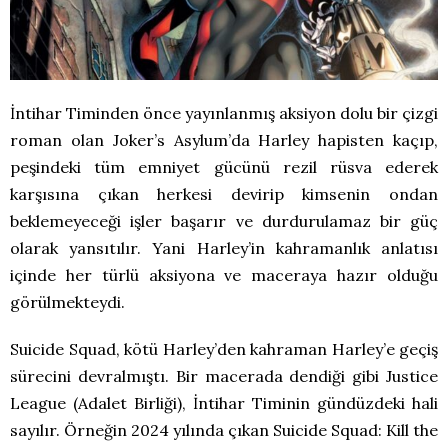
İntihar Timinden önce yayınlanmış aksiyon dolu bir çizgi
roman olan Joker’s Asylum’da Harley hapisten kaçıp,
peşindeki tüm emniyet gücünü rezil rüsva ederek
karşısına çıkan herkesi devirip kimsenin ondan
beklemeyeceği işler başarır ve durdurulamaz bir güç
olarak yansıtılır. Yani Harley’in kahramanlık anlatısı
içinde her türlü aksiyona ve maceraya hazır olduğu
görülmekteydi.
Suicide Squad, kötü Harley’den kahraman Harley’e geçiş
sürecini devralmıştı. Bir macerada dendiği gibi Justice
League (Adalet Birliği), İntihar Timinin gündüzdeki hali
sayılır. Örneğin 2024 yılında çıkan Suicide Squad: Kill the