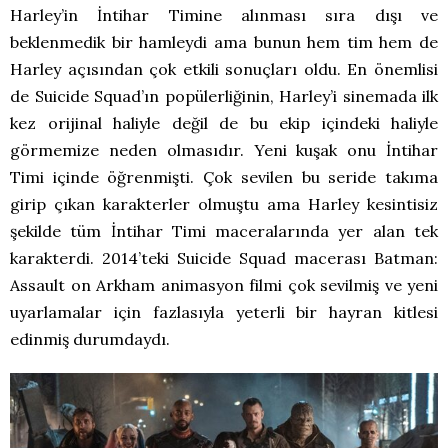
Harley’in İntihar Timine alınması sıra dışı ve
beklenmedik bir hamleydi ama bunun hem tim hem de
Harley açısından çok etkili sonuçları oldu. En önemlisi
de Suicide Squad’ın popülerliğinin, Harley’i sinemada ilk
kez orijinal haliyle değil de bu ekip içindeki haliyle
görmemize neden olmasıdır. Yeni kuşak onu İntihar
Timi içinde öğrenmişti. Çok sevilen bu seride takıma
girip çıkan karakterler olmuştu ama Harley kesintisiz
şekilde tüm İntihar Timi maceralarında yer alan tek
karakterdi. 2014’teki Suicide Squad macerası Batman:
Assault on Arkham animasyon filmi çok sevilmiş ve yeni
uyarlamalar için fazlasıyla yeterli bir hayran kitlesi
edinmiş durumdaydı.