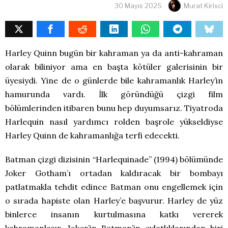
30 Mayıs 2025
Murat Kirisci
Harley Quinn bugün bir kahraman ya da anti-kahraman
olarak biliniyor ama en başta kötüler galerisinin bir
üyesiydi. Yine de o günlerde bile kahramanlık Harley’in
hamurunda vardı. İlk göründüğü çizgi film
bölümlerinden itibaren bunu hep duyumsarız. Tiyatroda
Harlequin nasıl yardımcı rolden başrole yükseldiyse
Harley Quinn de kahramanlığa terfi edecekti.
Batman çizgi dizisinin “Harlequinade” (1994) bölümünde
Joker Gotham’ı ortadan kaldıracak bir bombayı
patlatmakla tehdit edince Batman onu engellemek için
o sırada hapiste olan Harley’e başvurur. Harley de yüz
binlerce insanın kurtulmasına katkı vererek
kahramanlaşır. Joker’in Batman’in evlatlıklarından biri