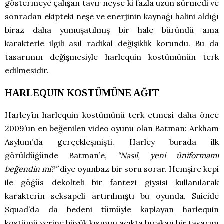
göstermeye çalışan tavır neyse ki fazla uzun sürmedi ve
sonradan ekipteki neşe ve enerjinin kaynağı halini aldığı
biraz daha yumuşatılmış bir hale büründü ama
karakterle ilgili asıl radikal değişiklik korundu. Bu da
tasarımın değişmesiyle harlequin kostümünün terk
edilmesidir.
HARLEQUIN KOSTÜMÜNE AĞIT
Harley’in harlequin kostümünü terk etmesi daha önce
2009’un en beğenilen video oyunu olan Batman: Arkham
Asylum’da gerçekleşmişti. Harley burada ilk
görüldüğünde Batman’e,
“Nasıl, yeni üniformamı
beğendin mi?”
diye oyunbaz bir soru sorar. Hemşire kepi
ile göğüs dekolteli bir fantezi giysisi kullanılarak
karakterin seksapeli artırılmıştı bu oyunda. Suicide
Squad’da da bedeni tümüyle kaplayan harlequin
kostümü yerine büyük kısmını açıkta bırakan bir tasarım