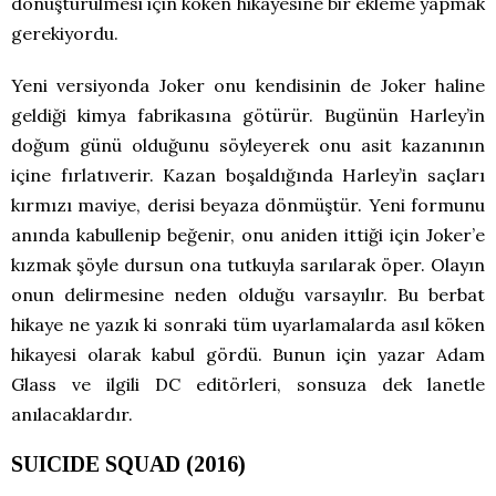
dönüştürülmesi için köken hikayesine bir ekleme yapmak
gerekiyordu.
Yeni versiyonda Joker onu kendisinin de Joker haline
geldiği kimya fabrikasına götürür. Bugünün Harley’in
doğum günü olduğunu söyleyerek onu asit kazanının
içine fırlatıverir. Kazan boşaldığında Harley’in saçları
kırmızı maviye, derisi beyaza dönmüştür. Yeni formunu
anında kabullenip beğenir, onu aniden ittiği için Joker’e
kızmak şöyle dursun ona tutkuyla sarılarak öper. Olayın
onun delirmesine neden olduğu varsayılır. Bu berbat
hikaye ne yazık ki sonraki tüm uyarlamalarda asıl köken
hikayesi olarak kabul gördü. Bunun için yazar Adam
Glass ve ilgili DC editörleri, sonsuza dek lanetle
anılacaklardır.
SUICIDE SQUAD (2016)