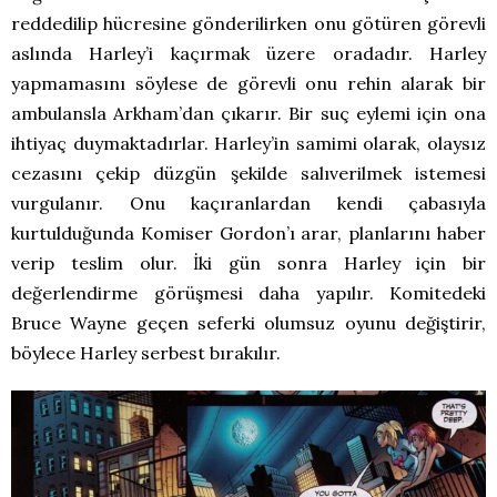
reddedilip hücresine gönderilirken onu götüren görevli
aslında Harley’i kaçırmak üzere oradadır. Harley
yapmamasını söylese de görevli onu rehin alarak bir
ambulansla Arkham’dan çıkarır. Bir suç eylemi için ona
ihtiyaç duymaktadırlar. Harley’in samimi olarak, olaysız
cezasını çekip düzgün şekilde salıverilmek istemesi
vurgulanır. Onu kaçıranlardan kendi çabasıyla
kurtulduğunda Komiser Gordon’ı arar, planlarını haber
verip teslim olur. İki gün sonra Harley için bir
değerlendirme görüşmesi daha yapılır. Komitedeki
Bruce Wayne geçen seferki olumsuz oyunu değiştirir,
böylece Harley serbest bırakılır.