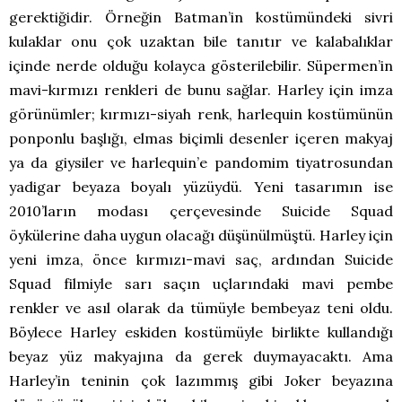
gerektiğidir. Örneğin Batman’in kostümündeki sivri
kulaklar onu çok uzaktan bile tanıtır ve kalabalıklar
içinde nerde olduğu kolayca gösterilebilir. Süpermen’in
mavi-kırmızı renkleri de bunu sağlar. Harley için imza
görünümler; kırmızı-siyah renk, harlequin kostümünün
ponponlu başlığı, elmas biçimli desenler içeren makyaj
ya da giysiler ve harlequin’e pandomim tiyatrosundan
yadigar beyaza boyalı yüzüydü. Yeni tasarımın ise
2010’ların modası çerçevesinde Suicide Squad
öykülerine daha uygun olacağı düşünülmüştü. Harley için
yeni imza, önce kırmızı-mavi saç, ardından Suicide
Squad filmiyle sarı saçın uçlarındaki mavi pembe
renkler ve asıl olarak da tümüyle bembeyaz teni oldu.
Böylece Harley eskiden kostümüyle birlikte kullandığı
beyaz yüz makyajına da gerek duymayacaktı. Ama
Harley’in teninin çok lazımmış gibi Joker beyazına