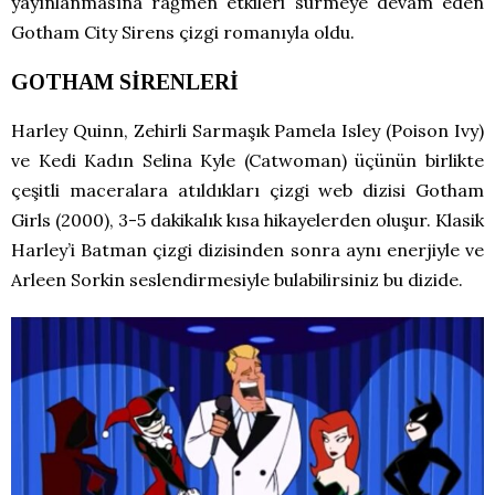
yayınlanmasına rağmen etkileri sürmeye devam eden
Gotham City Sirens çizgi romanıyla oldu.
GOTHAM SİRENLERİ
Harley Quinn, Zehirli Sarmaşık Pamela Isley (Poison Ivy)
ve Kedi Kadın Selina Kyle (Catwoman) üçünün birlikte
çeşitli maceralara atıldıkları çizgi web dizisi Gotham
Girls (2000), 3-5 dakikalık kısa hikayelerden oluşur. Klasik
Harley’i Batman çizgi dizisinden sonra aynı enerjiyle ve
Arleen Sorkin seslendirmesiyle bulabilirsiniz bu dizide.