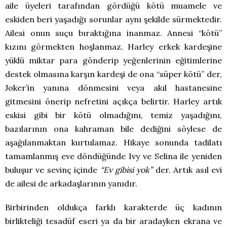
aile üyeleri tarafından gördüğü kötü muamele ve
eskiden beri yaşadığı sorunlar aynı şekilde sürmektedir.
Ailesi onun suçu bıraktığına inanmaz. Annesi “kötü”
kızını görmekten hoşlanmaz. Harley erkek kardeşine
yüklü miktar para gönderip yeğenlerinin eğitimlerine
destek olmasına karşın kardeşi de ona “süper kötü” der,
Joker’in yanına dönmesini veya akıl hastanesine
gitmesini önerip nefretini açıkça belirtir. Harley artık
eskisi gibi bir kötü olmadığını, temiz yaşadığını,
bazılarının ona kahraman bile dediğini söylese de
aşağılanmaktan kurtulamaz. Hikaye sonunda tadilatı
tamamlanmış eve döndüğünde Ivy ve Selina ile yeniden
buluşur ve sevinç içinde
“Ev gibisi yok”
der. Artık asıl evi
de ailesi de arkadaşlarının yanıdır.
Birbirinden oldukça farklı karakterde üç kadının
birlikteliği tesadüf eseri ya da bir aradayken ekrana ve