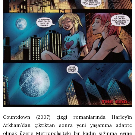
Countdown (2007) çizgi romanlarında Harley’in
Arkham’dan çıktıktan sonra yeni yaşamına adapte
olmak üzere Metropolis’teki bir kadın sığınma evine