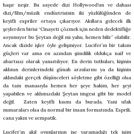
haşır neşir. Bu sayede dizi Hollywood’un ve dahası
dizi/film/müzik endüstrisinin iki yüzlülüğünden de
keyifli espriler ortaya çıkarıyor. Akıllara gelecek ilk
şeylerden birisi “Cinayeti çözmek için neden dedektifliğe
soyunuyor bu Şeytan değil mi yahu, hemen bilir” olabilir.
Ancak dizide işler öyle gelişmiyor. Lucifer’ın bir takım
güçleri var ama en azından şimdilik oldukça naif ve
abartısız olarak yansıtılıyor. En derin tutkuları, kişinin
aklının derinlerindeki günah arzularını ya da kişinin
aklındaki gerçek düşünceleri söyletme gibi özelliği olsa
da tam manasıyla hemen her şeye hakim, her şeyi
yapabilen ve aklımızdaki Şeytan imgesi gibi bir model
değil. Zaten keyifli kısmı da burada. Yani ufak
numaraları olsa da normal bir insan formatında. Esprili,
cana yakın ve sempatik.
Lucifer’ın akıl oyunlarının işe yaramadığı tek isim