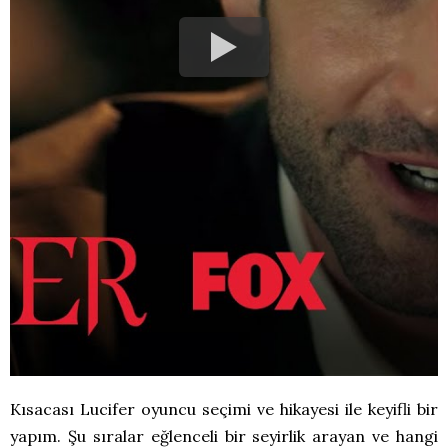
Kısacası Lucifer oyuncu seçimi ve hikayesi ile keyifli bir
yapım. Şu sıralar eğlenceli bir seyirlik arayan ve hangi