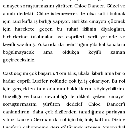
cinayet soruşturmasını yürüten Chloe Dancer. Güzel ve
alımlı dedektif Chloe istemeyerek de olsa katili bulmak
için Lucifer’la iş birliği yapıyor. Birlikte cinayeti çözmek
için harekete geçen bu tuhaf ikilinin diyalogları,
birbirlerine takılmaları ve esprileri yerli yerinde ve
keyifli yazılmış. Yukarıda da belirttiğim gibi kahkahalara
boğulmayacak ama oldukça keyifli zaman
geçireceksiniz.
Cast seçimi çok başarılı. Tom Ellis, ukala, kibirli ama bir o
kadar esprili Lucifer rolünde çok iyi iş çıkarıyor. Bu rol
için gerçekten tam adamını bulduklarını söyleyebilirim.
Güzelliği ve hazır cevaplılığı ile dikkat çeken, cinayet
soruşturmasını yürüten dedekif Chloe Dancer’i
canlandıran, daha çok dizilerden tanıdığımız parlayan
yıldız Lauren German da rol için biçilmiş kaftan. Dizide
Lucifer’ı cehenneme geri götürmek isteyen Amenadiel