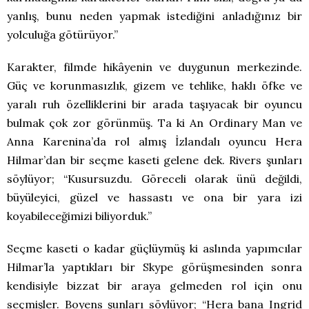
yanlış, bunu neden yapmak istediğini anladığınız bir
yolculuğa götürüyor.”
Karakter, filmde hikâyenin ve duygunun merkezinde.
Güç ve korunmasızlık, gizem ve tehlike, haklı öfke ve
yaralı ruh özelliklerini bir arada taşıyacak bir oyuncu
bulmak çok zor görünmüş. Ta ki An Ordinary Man ve
Anna Karenina’da rol almış İzlandalı oyuncu Hera
Hilmar’dan bir seçme kaseti gelene dek. Rivers şunları
söylüyor; “Kusursuzdu. Göreceli olarak ünü değildi,
büyüleyici, güzel ve hassastı ve ona bir yara izi
koyabileceğimizi biliyorduk.”
Seçme kaseti o kadar güçlüymüş ki aslında yapımcılar
Hilmar’la yaptıkları bir Skype görüşmesinden sonra
kendisiyle bizzat bir araya gelmeden rol için onu
seçmişler. Boyens şunları söylüyor; “Hera bana Ingrid