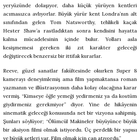
yeryüzünde dolaşıyor, daha küçük yürüyen kentleri
acımasızca avlıyorlar. Büyük yürür kent Londra’nın alt
sınıfından gelen Tom Natsworthy, tehlikeli kaçak
Hester Shaw’a rastladıktan sonra kendisini hayatta
kalma mücadelesinin içinde bulur. Yolları asla
kesişmemesi gereken iki zıt karakter geleceği
değiştirecek benzersiz bir ittifak kurarlar.
Reeve, güzel sanatlar fakültesinde okurken Super 8
kamerayı deneyimlemiş ama film yapmaktansa roman
yazmanın ve illüstrasyonun daha kolay olacağına karar
vermiş. “Kimseye öğle yemeği yedirmeniz ya da kostüm
giydirmeniz gerekmiyor” diyor. Yine de hikâyenin
sinematik geleceği konusunda net bir vizyona sahipmiş.
Şunları söylüyor; “Ölümcül Makineler büyüyünce büyük
bir aksiyon filmi olmak istiyordu. Üç perdelik bir yapısı
ve büyük setleri var. Film olmak için can atıyordu.”