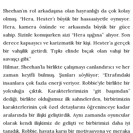
Sheehan’ın rol arkadaşına olan hayranlığı da çok kolay
olmuş. “Hera, Hester’ı büyük bir hassasiyetle oynuyor.
Hera, kamera önünde ve arkasında büyük bir güce
sahip. Sizinle konuşurken sizi “Hera ışığına” alıyor. Son
derece kapsayıcı ve karizmatik bir kişi. Hester’a gerçek
bir vahşilik getirdi. Tıpkı elinde bıçak olan vahşi bir
savaşçı gibi.”
Hilmar, Sheehan’la birlikte çalışmayı canlandırıcı ve her
zaman keyifli bulmuş. Şunları söylüyor; “Etrafındaki
insanlara çok fazla enerji veriyor. Robbie’yle birlikte bir
yolculuğa çıktık. Karakterlerimizin “git başımdan”
dediği, birlikte olduğumuz ilk sahnelerden, birbirimizin
karakterlerinin çok özel detaylarını öğreninceye kadar
aralarında bir ilişki geliştirdik. Aynı zamanda oyuncular
olarak kendi ilişkimiz de gelişti ve birbirimizi daha iyi
tanıdık. Robbie, hayata karşı bir motivasyona ve meraka