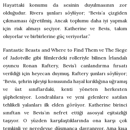
Hayattaki konumu da sesinin duyulmasının zor
olduğudur. Rivers şunları söylüyor; “Bevis’a çizgiden
çıkmaması öğretilmiş. Ancak toplumu daha iyi yapmak
için risk almayı seçiyor. Katherine ve Bevis, takım
oluyorlar ve birbirlerine güç veriyorlar.”
Fantastic Beasts and Where to Find Them ve The Siege
of Jadotville gibi filmlerdeki rolleriyle bilinen İrlandalı
oyuncu Ronan Raftery, Bevis’i canlandırma fırsatı
verildiği için heyecan duymuş. Raftery şunları söylüyor;
“Bevis, şehrin işleyişi konusunda hayal kırıklığına uğramış
ve üst sınıflardaki, kenti yöneten herkesten
şüpheleniyor. Londralılara ve yeni gelenlere satılan
tehlikeli yalanları ilk elden görüyor. Katherine birinci
sınıftan ve Bevis’ın nefret ettiği asosyal eşitsizliği
taşıyor. O yüzden karşılaştıklarında ona karşı çok
temkinli ve neredeyse düşmanca davranıyor. Ama kısa