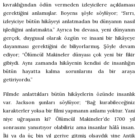
kıvraklığından ödün vermeden izleyicilere açıklaması
gerektiğini anlamışlar. Boyens şöyle söylüyor; “Sırrı,
izleyiciye bütün hikâyeyi anlatmadan bu dünyanın nasıl
işlediğini anlatmakta.” Ayrıca bu devasa, yeni dünyanın
gerçek, duygusal olarak özgün ve insani bir hikâyeye
dayanması gerektiğini de biliyorlarmış. Şöyle devam
ediyor; “Ölümcül Makineler dünyası çok yeni bir fikir
gibiydi. Aynı zamanda hikâyenin kendisi de insanlığın
bütün hayatta kalma sorunlarını da bir araya
getiriyordu.”
Filmde anlattıkları bütün hikâyelerin özünde insanlık
var. Jackson şunları söylüyor; “Bağ kurabileceğiniz
karakterler yoksa bir filmi yapmanın anlamı yoktur. Yani
niye uğraşasın ki? Ölümcül Makineler’de 1700 yıl
sonrasını yansıtıyor olabiliriz ama insanlar hâlâ insan.
İki ya da üç bin yıl geriye gitmiş olsaydık yine Antik