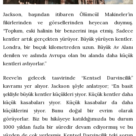
Jackson, başından itibaren Ölümcül Makineler’in
fikirlerinden ve görsellerinden heyecan duymuş.
“Toplum, eski halinin bir benzerini inşa etmiş. Sadece
kentler artık gerçekten yürüyor. Büyük yürüyen kentler.
Londra, bir buçuk kilometreden uzun. Büyük Av Alanı
denilen ve aslında Avrupa olan bu alanda daha küçük
kentleri avlıyorlar.”
Reeve’in gelecek tasvirinde “Kentsel Darvincilik”
kavramı yer alıyor. Jackson şöyle anlatıyor; “En basit
şekliyle büyük kentler küçükleri yiyor. Küçük kentler daha
küçük kasabaları yiyor. Küçük kasabalar da daha
küçüklerini yiyor. Bunu doğal bir evrim olarak
görüyorlar. Biz bu hikâyeye katıldığımızda bu durum
1000 yıldan fazla bir süredir devam ediyormuş ve bu
yüzden de çok yerleşmiş. Kentsel Darvincilik teki sorun