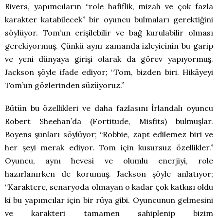
Rivers, yapımcıların “role hafiflik, mizah ve çok fazla
karakter katabilecek” bir oyuncu bulmaları gerektiğini
söylüyor. Tom’un erişilebilir ve bağ kurulabilir olması
gerekiyormuş. Çünkü aynı zamanda izleyicinin bu garip
ve yeni dünyaya girişi olarak da görev yapıyormuş.
Jackson şöyle ifade ediyor; “Tom, bizden biri. Hikâyeyi
Tom’un gözlerinden süzüyoruz.”
Bütün bu özellikleri ve daha fazlasını İrlandalı oyuncu
Robert Sheehan’da (Fortitude, Misfits) bulmuşlar.
Boyens şunları söylüyor; “Robbie, zapt edilemez biri ve
her şeyi merak ediyor. Tom için kusursuz özellikler.”
Oyuncu, aynı hevesi ve olumlu enerjiyi, role
hazırlanırken de korumuş. Jackson şöyle anlatıyor;
“Karaktere, senaryoda olmayan o kadar çok katkısı oldu
ki bu yapımcılar için bir rüya gibi. Oyuncunun gelmesini
ve karakteri tamamen sahiplenip bizim