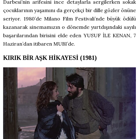
Darbesi’nin arifesini ince detaylarla sergilerken sokak
çocuklarının yaşamını da gerçekçi bir dille gözler önüne
seriyor. 1980’de Milano Film Festivali’nde büyük ödülü
kazanarak sinemamızın o dönemde yurtdışındaki sayılı
başarılarından birisini elde eden YUSUF İLE KENAN, 7
Haziran’dan itibaren MUBI’de.
KIRIK BİR AŞK HİKAYESİ (1981)