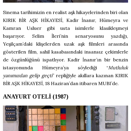
Sinema tarihimizin en realist aşk hikayelerinden biri olan
KIRIK BİR AŞK HİKAYESİ, Kadir İnanır, Hümeyra ve
Kamran Usluer gibi usta isimlerle klasikleşmeyi
başarıyor. Selim İleri’nin senaryosunu yazdığı,
Yeşilçam’daki klişelerden uzak aşk filmleri arasında
gösterilen film, sahil kasabasındaki insansız çekimlerle
de özgünlüğünü ispatlıyor. Kadir İnanır’ın bir benzin
istasyonunda Hümeyra’ya söylediği “
Mutluluk
yanımızdan gelip geçti
” repliğiyle akıllara kazınan KIRIK
BİR AŞK HİKAYESİ, 18 Haziran’dan itibaren MUBI’de.
ANAYURT OTELİ (1987)