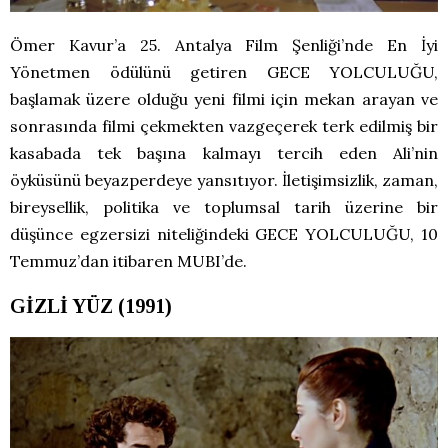
Ömer Kavur’a 25. Antalya Film Şenliği’nde En İyi
Yönetmen ödülünü getiren GECE YOLCULUĞU,
başlamak üzere olduğu yeni filmi için mekan arayan ve
sonrasında filmi çekmekten vazgeçerek terk edilmiş bir
kasabada tek başına kalmayı tercih eden Ali’nin
öyküsünü beyazperdeye yansıtıyor. İletişimsizlik, zaman,
bireysellik, politika ve toplumsal tarih üzerine bir
düşünce egzersizi niteliğindeki GECE YOLCULUĞU, 10
Temmuz’dan itibaren MUBI’de.
GİZLİ YÜZ (1991)