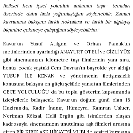
fiziksel hem içsel yolculuk anlamını taşır- temaları
üzerinde daha fazla yoğunlaştığım söylenebilir. Zaman
kavramına bakışımı farklı noktalara ve farklı bir algılayış
biçimine çekmeye çalıştığımı söyleyebilirim.
“
Kavur’un Yusuf Atılgan ve Orhan Pamuk’un
metinlerinden uyarladığı ANAYURT OTELİ ve GİZLİ YÜZ
gibi sinemamızın kilometre taşı filmlerinin yanı sıra,
henüz çocuk yaştaki Cem Davran’ın başrolde yer aldığı
YUSUF İLE KENAN ve yönetmenin iletişimsizlik
konusuna bakışını en güçlü şekilde yansıtan filmlerinden
GECE YOLCULUĞU da bu toplu gösterim kapsamında
izleyicilerle buluşacak. Kavur’un doğum günü olan 18
Haziran’da, Kadir İnanır, Hümeyra, Kamran Usluer,
Neriman Köksal, Halil Ergün gibi isimlerden oluşan
kadrosuyla sinemamızın unutulmaz aşk filmleri arasına
giren BİR KIRIK AŞK HİKAYESİ MUBI’de seyirci karşısına