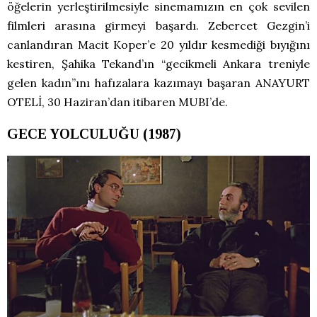
öğelerin yerleştirilmesiyle sinemamızın en çok sevilen
filmleri arasına girmeyi başardı. Zebercet Gezgin’i
canlandıran Macit Koper’e 20 yıldır kesmediği bıyığını
kestiren, Şahika Tekand’ın “gecikmeli Ankara treniyle
gelen kadın”ını hafızalara kazımayı başaran ANAYURT
OTELİ, 30 Haziran’dan itibaren MUBI’de.
GECE YOLCULUĞU (1987)