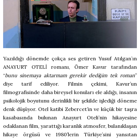
Yazıldığı dönemde çokça ses getiren Yusuf Atılgan’ın
ANAYURT OTELİ romanı, Ömer Kavur tarafından
“
bunu sinemaya aktarmam gerekir dediğim tek roman
”
diye tarif ediliyor. Filmin çekimi, Kavur’un
filmografisinde daha bireysel konuları ele aldığı, insanın
psikolojik boyutunu derinlikli bir şekilde işlediği döneme
denk düşüyor. Otel katibi Zebercet’in ve küçük bir taşra
kasabasında bulunan Anayurt Oteli’nin hikayesine
odaklanan film, yarattığı karanlık atmosfer, bulanıklaşan
hikaye örgüsü ve 1980’lerin Türkiye’sini yansıtan