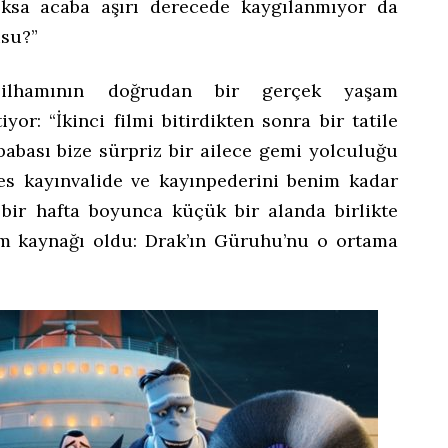
Yoksa acaba aşırı derecede kaygılanmıyor da
usu?”
 ilhamının doğrudan bir gerçek yaşam
yor: “İkinci filmi bitirdikten sonra bir tatile
babası bize sürpriz bir ailece gemi yolculuğu
es kayınvalide ve kayınpederini benim kadar
bir hafta boyunca küçük bir alanda birlikte
am kaynağı oldu: Drak’ın Güruhu’nu o ortama