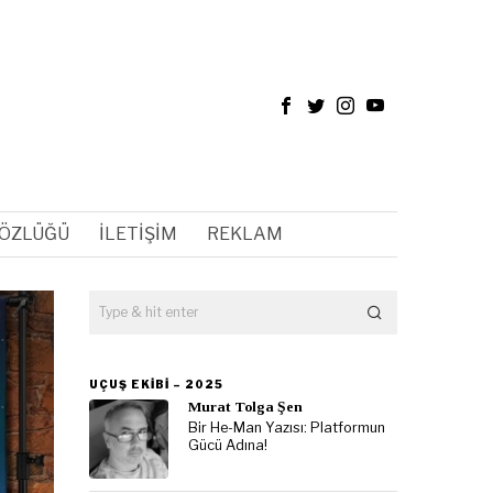
SÖZLÜĞÜ
İLETIŞIM
REKLAM
UÇUŞ EKIBI – 2025
Murat Tolga Şen
Bir He-Man Yazısı: Platformun
Gücü Adına!