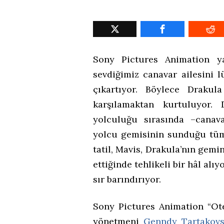
Sony Pictures Animation ya
sevdiğimiz canavar ailesini 
çıkartıyor. Böylece Drakul
karşılamaktan kurtuluyor.
yolculuğu sırasında –canav
yolcu gemisinin sunduğu tüm 
tatil, Mavis, Drakula’nın gemi
ettiğinde tehlikeli bir hâl al
sır barındırıyor.
Sony Pictures Animation “Ote
yönetmeni
Genndy Tartakov