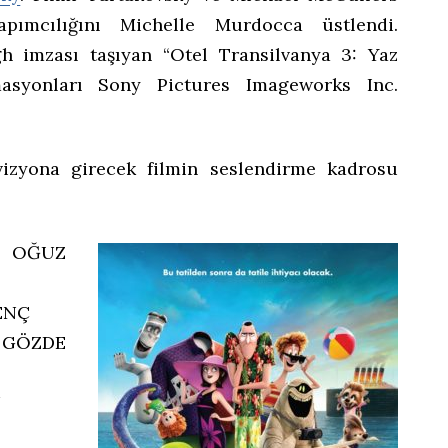
yapımcılığını Michelle Murdocca üstlendi.
h imzası taşıyan “Otel Transilvanya 3: Yaz
masyonları Sony Pictures Imageworks Inc.
vizyona girecek filmin seslendirme kadrosu
: OĞUZ
ENÇ
: GÖZDE
U