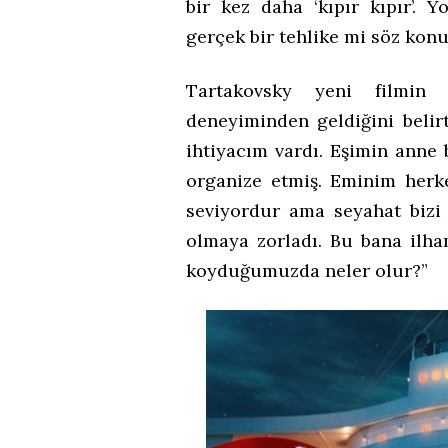
bir kez daha ‘kıpır kıpır’. 
gerçek bir tehlike mi söz kon
Tartakovsky yeni filmin
deneyiminden geldiğini belirti
ihtiyacım vardı. Eşimin anne 
organize etmiş. Eminim herk
seviyordur ama seyahat bizi 
olmaya zorladı. Bu bana ilh
koyduğumuzda neler olur?”