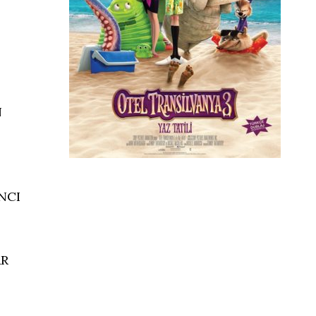
N
NCI
AR