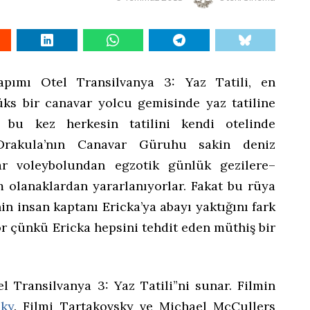
pımı Otel Transilvanya 3: Yaz Tatili, en
lüks bir canavar yolcu gemisinde yaz tatiline
a bu kez herkesin tatilini kendi otelinde
 Drakula’nın Canavar Güruhu sakin deniz
ar voleybolundan egzotik günlük gezilere–
olanaklardan yararlanıyorlar. Fakat bu rüya
nin insan kaptanı Ericka’ya abayı yaktığını fark
ıyor çünkü Ericka hepsini tehdit eden müthiş bir
l Transilvanya 3: Yaz Tatili”ni sunar. Filmin
sky
. Filmi Tartakovsky ve Michael McCullers