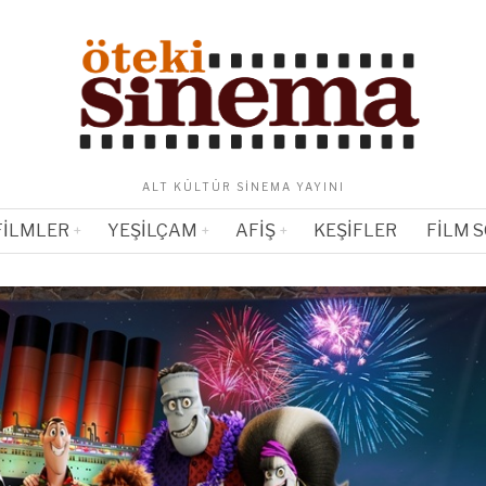
ALT KÜLTÜR SINEMA YAYINI
FILMLER
YEŞILÇAM
AFIŞ
KEŞIFLER
FILM 