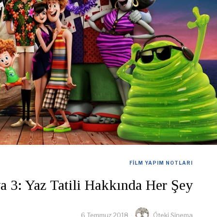
FILM YAPIM NOTLARI
a 3: Yaz Tatili Hakkında Her Şey
6 Temmuz 2018
Öteki Sinema