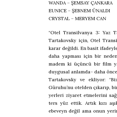
WANDA – ŞEMSAY ÇANKARA
EUNICE – ŞEBNEM ÜNALDI
CRYSTAL – MERYEM CAN
“Otel Transilvanya 3: Yaz T
Tartakovsky için, Otel Trans
karar değildi. En basit ifadey
daha yapması için bir neden
madem ki üçüncü bir film ya
duygusal anlamda– daha önce 
Tartakovsky ve ekliyor: “B
Güruhu’nu otelden çıkarıp, bi
yerleri ziyaret etmelerini sağ
ters yüz ettik. Artık kızı a
ebeveyn değil ama onun yerin