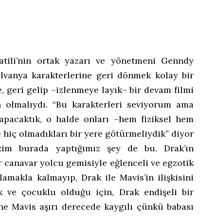
atili’nin ortak yazarı ve yönetmeni Genndy
ilvanya karakterlerine geri dönmek kolay bir
le, geri gelip –izlenmeye layık– bir devam filmi
 olmalıydı. “Bu karakterleri seviyorum ama
pacaktık, o halde onları –hem fiziksel hem
hiç olmadıkları bir yere götürmeliydik” diyor
izim burada yaptığımız şey de bu. Drak’ın
r canavar yolcu gemisiyle eğlenceli ve egzotik
lamakla kalmayıp, Drak ile Mavis’in ilişkisini
şık ve çocuklu olduğu için, Drak endişeli bir
e Mavis aşırı derecede kaygılı çünkü babası