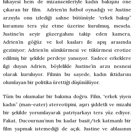
hikayesi hem de mizansenleriyle kadın bakışını öne
çıkaran bir film. Adrien’in futbol oynadığı ve Justine
arzuyla onu izlediği sahne bütünüyle “erkek bakışı”
kuramını ters yüz etme üzerine kurulmuş, mesela.
Justine’in seyir güzergahını takip eden kamera,
Adrien’in göğüz ve kol kasları ile apış arasında
geziniyor; Adrien’in sümkürmesi ve tükürmesi erotize
edilmiş bir şekilde perdeye yansıyor. Sadece erkeklere
ilgi duyan Adrien, böylelikle Justine’in arzu nesnesi
olarak kuruluyor. Filmin bu sayede, kadın iktidarını
olumlayan bir politika ürettiği düşünülüyor.
Tüm bu okumalar bir bakıma doğru. Film, “erkek yiyen
kadın” (man-eater) stereotipini, aşırı şiddetli ve mizahi
bir şekilde yorumlayarak patriyarkayı ters yüz ediyor.
Fakat, Ducournau’nun bu kadar basit/tek katmanlı bir
film yapmak istemediği de açık. Justine ve ablasının