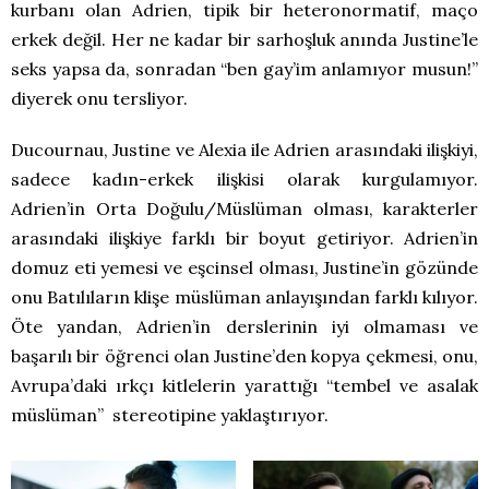
kurbanı olan Adrien, tipik bir heteronormatif, maço
erkek değil. Her ne kadar bir sarhoşluk anında Justine’le
seks yapsa da, sonradan “ben gay’im anlamıyor musun!”
diyerek onu tersliyor.
Ducournau, Justine ve Alexia ile Adrien arasındaki ilişkiyi,
sadece kadın-erkek ilişkisi olarak kurgulamıyor.
Adrien’in Orta Doğulu/Müslüman olması, karakterler
arasındaki ilişkiye farklı bir boyut getiriyor. Adrien’in
domuz eti yemesi ve eşcinsel olması, Justine’in gözünde
onu Batılıların klişe müslüman anlayışından farklı kılıyor.
Öte yandan, Adrien’in derslerinin iyi olmaması ve
başarılı bir öğrenci olan Justine’den kopya çekmesi, onu,
Avrupa’daki ırkçı kitlelerin yarattığı “tembel ve asalak
müslüman” stereotipine yaklaştırıyor.