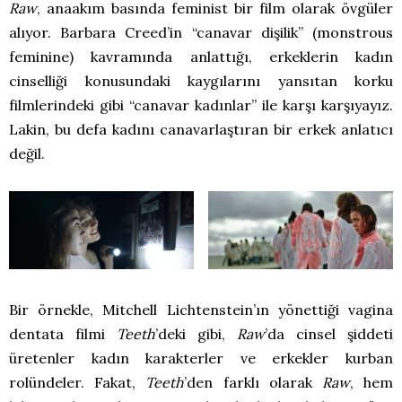
Raw
, anaakım basında feminist bir film olarak övgüler
alıyor. Barbara Creed’in “canavar dişilik” (monstrous
feminine) kavramında anlattığı, erkeklerin kadın
cinselliği konusundaki kaygılarını yansıtan korku
filmlerindeki gibi “canavar kadınlar” ile karşı karşıyayız.
Lakin, bu defa kadını canavarlaştıran bir erkek anlatıcı
değil.
Bir örnekle, Mitchell Lichtenstein’ın yönettiği vagina
dentata filmi
Teeth
’deki gibi,
Raw
’da cinsel şiddeti
üretenler kadın karakterler ve erkekler kurban
rolündeler. Fakat,
Teeth
’den farklı olarak
Raw
, hem