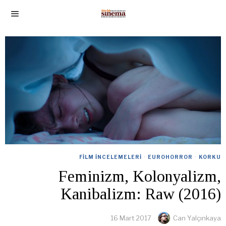
FILM İNCELEMELERI
·
EUROHORROR
·
KORKU
Feminizm, Kolonyalizm,
Kanibalizm: Raw (2016)
16 Mart 2017
Can Yalçınkaya