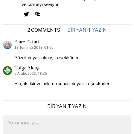
ve çizmeyi seviyor.
2 COMMENTS
BIR YANIT YAZIN
Emre Ekinci
13 Temmuz 2018, 01:06
dedi
ki:
Güzel bir yazı olmuş, teşekkürler.
Tolga Aktaş
5 Aralık 2023, 18:35
dedi
ki:
Birçok fikir ve anlama sunan bir yazı, teşekkürler.
BIR YANIT YAZIN