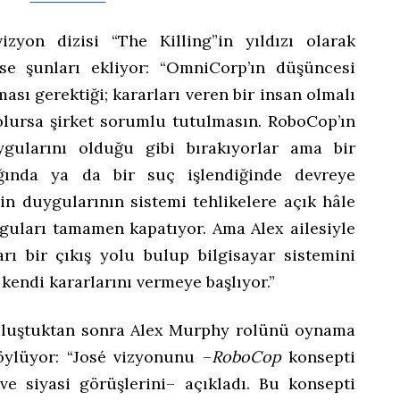
izyon dizisi “The Killing”in yıldızı olarak
se şunları ekliyor: “OmniCorp’ın düşüncesi
ası gerektiği; kararları veren bir insan olmalı
olursa şirket sorumlu tutulmasın. RoboCop’ın
gularını olduğu gibi bırakıyorlar ama bir
dığında ya da bir suç işlendiğinde devreye
x’in duygularının sistemi tehlikelere açık hâle
uyguları tamamen kapatıyor. Ama Alex ailesiyle
rı bir çıkış yolu bulup bilgisayar sistemini
 kendi kararlarını vermeye başlıyor.”
buluştuktan sonra Alex Murphy rolünü oynama
söylüyor: “José vizyonunu –
RoboCop
konsepti
 ve siyasi görüşlerini– açıkladı. Bu konsepti