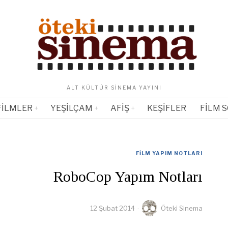
ALT KÜLTÜR SINEMA YAYINI
FILMLER
YEŞILÇAM
AFIŞ
KEŞIFLER
FILM 
FILM YAPIM NOTLARI
RoboCop Yapım Notları
12 Şubat 2014
Öteki Sinema