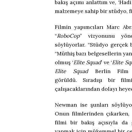
bakış açımı anlattım ve, ‘Hadi
malzemeye sahip bir stüdyo, fi
Filmin yapımcıları Marc Ab
“
RoboCop
” vizyonunu yön
söylüyorlar. “Stüdyo gerçek b
“Müthiş bazı belgesellerin yanı
olmuş ‘
Elite Squad
’ ve ‘
Elite S
Elite
Squad
Berlin Film F
görüldü. Sıradışı bir fil
çalışacaklarından dolayı heyec
Newman ise şunları söylüyor:
Onun filmlerinden çıkarken,
filmi bir bakış açısıyla da
yapmak için mükemmel bir çer