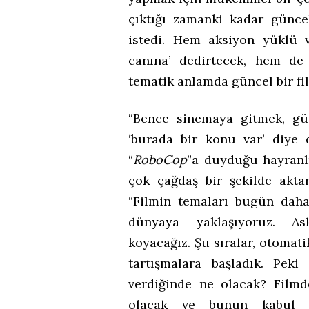
çıktığı zamanki kadar günce
istedi. Hem aksiyon yüklü 
canına’ dedirtecek, hem de
tematik anlamda güncel bir fil
“Bence sinemaya gitmek, gü
‘burada bir konu var’ diye 
“
RoboCop
”a duyduğu hayranlı
çok çağdaş bir şekilde akt
“Filmin temaları bugün daha
dünyaya yaklaşıyoruz. Ask
koyacağız. Şu sıralar, otoma
tartışmalara başladık. Pek
verdiğinde ne olacak? Film
olacak ve bunun kabul ed