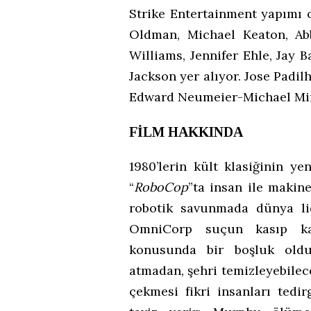
Strike Entertainment yapımı 
Oldman, Michael Keaton, Abb
Williams, Jennifer Ehle, Jay 
Jackson yer alıyor. Jose Padilh
Edward Neumeier-Michael Mine
FİLM HAKKINDA
1980’lerin kült klasiğinin ye
“
RoboCop
”ta insan ile makin
robotik savunmada dünya li
OmniCorp suçun kasıp ka
konusunda bir boşluk olduğ
atmadan, şehri temizleyebilece
çekmesi fikri insanları tedi