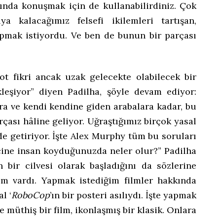
ında konuşmak için de kullanabilirdiniz. Çok
ya kalacağımız felsefi ikilemleri tartışan,
yapmak istiyordu. Ve ben de bunun bir parçası
bot fikri ancak uzak gelecekte olabilecek bir
eşiyor” diyen Padilha, şöyle devam ediyor:
ra ve kendi kendine giden arabalara kadar, bu
arçası hâline geliyor. Uğraştığımız birçok yasal
de getiriyor. İşte Alex Murphy tüm bu soruları
çine insan koyduğunuzda neler olur?” Padilha
 bir cilvesi olarak başladığını da sözlerine
ım vardı. Yapmak istediğim filmler hakkında
l ‘
RoboCop
’ın bir posteri asılıydı. İşte yapmak
e müthiş bir film, ikonlaşmış bir klasik. Onlara