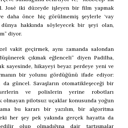
l. José iki düzeyde işleyen bir film yapmak
ve daha önce hiç görülmemiş şeylerle ‘vay
 dünya hakkında söyleyecek bir şeyi olan,
m” diyor.
zel vakit geçirmek, aynı zamanda salondan
düşünerek çıkmak eğlenceli” diyen Padilha,
k sayesinde, hikayeyi beyaz perdeye yeni ve
armanın bir yolunu gördüğünü ifade ediyor:
 da güncel. Savaşların otomatikleşeceği bir
erlerin ve polislerin yerine robotları
tik olmayan pilotsuz uçaklar konusunda yoğun
i ama bu kararı bir yazılım, bir algoritma
deki her şey pek yakında gerçek hayatta da
ilir olup olmadığına dair tartışmalar