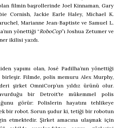
olan filmin başrollerinde Joel Kinnaman, Gary
ie Cornish, Jackie Earle Haley, Michael K.
Baruchel, Marianne Jean-Baptiste ve Samuel L.
a’nın yönettiği “
RoboCop
”ı Joshua Zetumer ve
r ikilisi yazdı.
niden yapımı olan, José Padilha’nın yönettiği
e birleşir. Filmde, polis memuru Alex Murphy,
deri şirket OmniCorp’un yıldız ürünü olur.
vurduğu bir Detroit’te mükemmel polis
unu görür: Polislerin hayatını tehlikeye
k bir robot. Sorun şudur ki, tetiği bir robotun
rgin etmektedir. Şirket amacına ulaşmak için