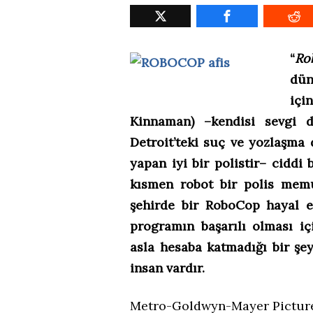
“
Ro
dün
içi
Kinnaman) –kendisi sevgi 
Detroit’teki suç ve yozlaşma
yapan iyi bir polistir– cidd
kısmen robot bir polis mem
şehirde bir RoboCop hayal 
programın başarılı olması i
asla hesaba katmadığı bir şe
insan vardır.
Metro-Goldwyn-Mayer Picture