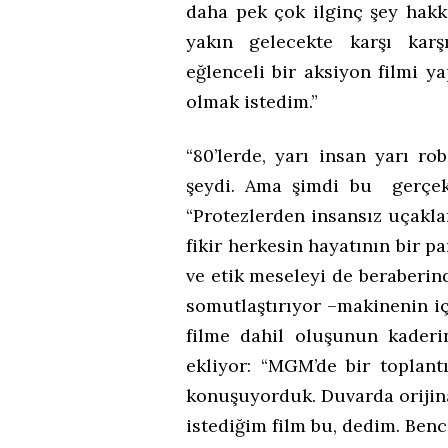
daha pek çok ilginç şey hakk
yakın gelecekte karşı karşı
eğlenceli bir aksiyon filmi 
olmak istedim.”
“80’lerde, yarı insan yarı ro
şeydi. Ama şimdi bu gerçekl
“Protezlerden insansız uçakla
fikir herkesin hayatının bir p
ve etik meseleyi de beraberin
somutlaştırıyor –makinenin i
filme dahil oluşunun kaderin
ekliyor: “MGM’de bir toplant
konuşuyorduk. Duvarda orijina
istediğim film bu, dedim. Benc