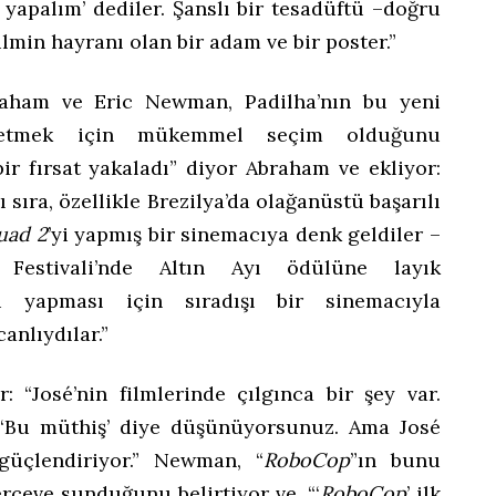
 yapalım’ dediler. Şanslı bir tesadüftü –doğru
lmin hayranı olan bir adam ve bir poster.”
raham ve Eric Newman, Padilha’nın bu yeni
etmek için mükemmel seçim olduğunu
ir fırsat yakaladı” diyor Abraham ve ekliyor:
 sıra, özellikle Brezilya’da olağanüstü başarılı
quad 2
’yi yapmış bir sinemacıya denk geldiler –
estivali’nde Altın Ayı ödülüne layık
mi yapması için sıradışı bir sinemacıyla
anlıydılar.”
 “José’nin filmlerinde çılgınca bir şey var.
 ‘Bu müthiş’ diye düşünüyorsunuz. Ama José
 güçlendiriyor.” Newman, “
RoboCop
”ın bunu
çeve sunduğunu belirtiyor ve, “‘
RoboCop
’ ilk