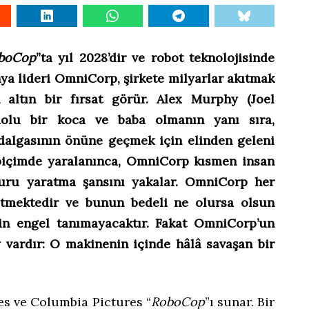
boCop
”ta yıl 2028’dir ve robot teknolojisinde
ya lideri OmniCorp, şirkete milyarlar akıtmak
n altın bir fırsat görür. Alex Murphy (Joel
dolu bir koca ve baba olmanın yanı sıra,
 dalgasının önüne geçmek için elinden geleni
i biçimde yaralanınca, OmniCorp kısmen insan
uru yaratma şansını yakalar. OmniCorp her
etmektedir ve bunun bedeli ne olursa olsun
çin engel tanımayacaktır. Fakat OmniCorp’un
y vardır: O makinenin içinde hâlâ savaşan bir
s ve Columbia Pictures “
RoboCop
”ı sunar. Bir