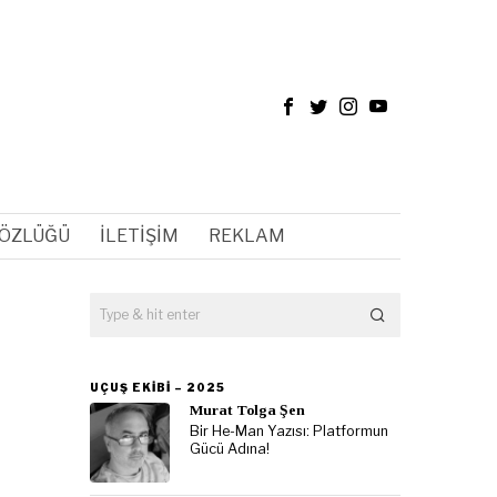
SÖZLÜĞÜ
İLETIŞIM
REKLAM
UÇUŞ EKIBI – 2025
Murat Tolga Şen
Bir He-Man Yazısı: Platformun
Gücü Adına!