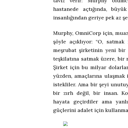
taviz verir: Murphy ölümcü
hastanede açtığında, büyü
insanlığından geriye pek az şe
Murphy, OmniCorp için, muazz
şöyle açıklıyor: “O, satmak 
meşrubat şirketinin yeni bir ş
teşkilatına satmak üzere, bir 
Şirket için bu milyar dolarl
yüzden, amaçlarına ulaşmak i
istekliler. Ama bir şeyi unut
bir zırh değil, bir insan. K
hayata geçirdiler ama yanlış
güçlerini adalet için kullanma