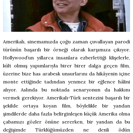
Amerikalı, sinemamızda çoğu zaman çuvallayan parodi
türünün başarılı bir örneği olarak karşımıza çıkıyor.
Hollywood’un yıllarca insanlara ezberlettiği klişelerle,
kült olmuş yapımlarıyla birer birer dalga geçen film,
üzerine bize has arabesk unsurlarını da hikâyenin içine
monte ettiğinde tadından yenmez bir eğlence hâlini
alıyor. Aslında bu noktada senaryonun da hakkını
vermek gerekiyor. Amerikalı-Türk sentezini başarılı bir
şekilde ortaya koyan film, böylelikle bir yandan
şimdilerde daha fazla belirginleşen küçük Amerika olma
çabamızı gözler önüne sererken, bir yandan da bu
değişimde Türklüğümüzden ne denli ödün