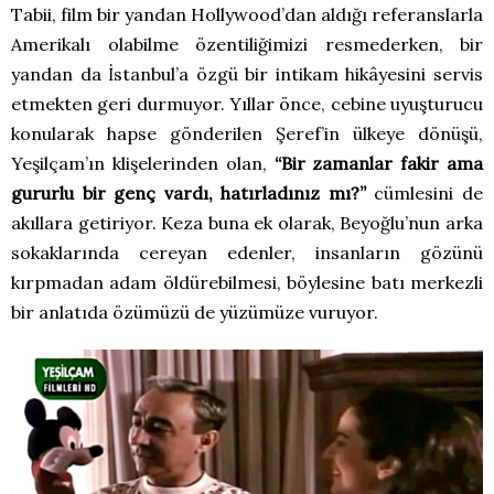
Tabii, film bir yandan Hollywood’dan aldığı referanslarla
Amerikalı olabilme özentiliğimizi resmederken, bir
yandan da İstanbul’a özgü bir intikam hikâyesini servis
etmekten geri durmuyor. Yıllar önce, cebine uyuşturucu
konularak hapse gönderilen Şeref’in ülkeye dönüşü,
Yeşilçam’ın klişelerinden olan,
“Bir zamanlar fakir ama
gururlu bir genç vardı, hatırladınız mı?”
cümlesini de
akıllara getiriyor. Keza buna ek olarak, Beyoğlu’nun arka
sokaklarında cereyan edenler, insanların gözünü
kırpmadan adam öldürebilmesi, böylesine batı merkezli
bir anlatıda özümüzü de yüzümüze vuruyor.