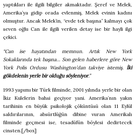
yaptıkları ile ilgili bilgiler akmaktadır. Şeref ve Melek,
Amerika’ya gidip orada evlenmiş, Melek evinin kadını
olmuştur. Ancak Melek’in, “evde tek başına” kalmayı çok
seven oğlu Can ile ilgili verilen detay ise bir hayli ilgi
çekici.
“Can ise hayatından memnun. Artık New York
Sokaklarında tek başına… Son gelen haberlere göre New
York Polis Ordusu Washington’dan takviye istemiş.
İki
gökdelenin yerle bir olduğu söyleniyor
.”
1993 yapımı bir Türk filminde, 2001 yılında yerle bir olan
İkiz Kulelerin bahsi geçiyor yani. Amerika’nın yakın
tarihinin en büyük psikolojik çöküntüsü olan 11 Eylül
saldırılarının, absürtlüğün dibine vuran Amerikalı
filminde geçmesi ise, tesadüfün böylesi dedirtecek
cinsten.[/box]