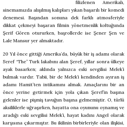
filizlenen Amerikalı,
sinemamızda alışılmış kalıpları yıkan başarılı bir komedi
denemesi. Başından sonuna dek farklı atmosferiyle
dikkat çekmeyi başaran filmin yönetmenlik koltuğunda
Şerif Gören otururken, başrollerde ise Şener Şen ve
Lale Mansur yer almaktadır.
20 Yıl önce gittiği Amerika’da, büyük bir iş adamı olarak
Seref “The” Turk lakabını alan Şeref, yıllar sonra ülkeye
ayak basarken; aklında yalnızca eski sevgilisi Melek’i
bulmak vardır. Tabii, bir de Melek’i kendinden ayıran iş
adamı Hamit’ten intikamını almak. Amaçlarını bir an
önce yerine getirmek için yola çıkan Şeref’in başına
gelenler ise pişmiş tavuğun başına gelmemiştir. O, türlü
aksiliklerle uğraşırken, hayatta ona oyununu oynamış ve
aradığı eski sevgilisi Melek’i, hayat kadını Angel olarak
karşısına çıkarmıştır. Bu ikilinin birbirleriyle olan ilişkisi,