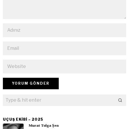
UÇUŞ EKIBI – 2025
Murat Tolga Şen