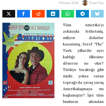
9 Kasım 2016
Polat Öziş
Tüm Amerika’yı
zekâsıyla fethetmiş,
milyon dolarlar
kazanmış, Seref “The”
Turk, yıllardır ayrı
kaldığı ülkesine
dönerse ne olur?
Türkiye bıraktığı gibi
midir, yoksa vatan
toprağı da yavaş yavaş
Amerikalaşmaya mı
başlamıştır? İşte tüm
bunların altından