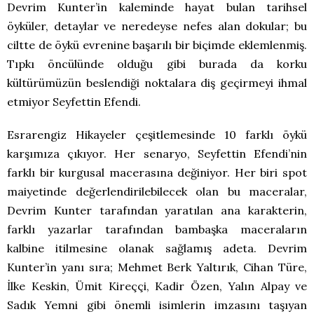
Devrim Kunter’in kaleminde hayat bulan tarihsel
öyküler, detaylar ve neredeyse nefes alan dokular; bu
ciltte de öykü evrenine başarılı bir biçimde eklemlenmiş.
Tıpkı öncülünde olduğu gibi burada da korku
kültürümüzün beslendiği noktalara diş geçirmeyi ihmal
etmiyor Seyfettin Efendi.
Esrarengiz Hikayeler çeşitlemesinde 10 farklı öykü
karşımıza çıkıyor. Her senaryo, Seyfettin Efendi’nin
farklı bir kurgusal macerasına değiniyor. Her biri spot
maiyetinde değerlendirilebilecek olan bu maceralar,
Devrim Kunter tarafından yaratılan ana karakterin,
farklı yazarlar tarafından bambaşka maceraların
kalbine itilmesine olanak sağlamış adeta. Devrim
Kunter’in yanı sıra; Mehmet Berk Yaltırık, Cihan Türe,
İlke Keskin, Ümit Kireççi, Kadir Özen, Yalın Alpay ve
Sadık Yemni gibi önemli isimlerin imzasını taşıyan