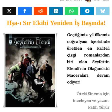
Ifşa-ı Sır Ekibi Yeniden İş Başında!
Geçtiğimiz yıl ülkemiz
coğrafyası içerisinde
üretilen en kaliteli
çizgi romanlardan
biri olan Seyfettin
Efendi’nin Olağanüstü
Maceraları devam
ediyor!
Öteki Sinema için
inceleyen ve yazan:
Fatih Yürür