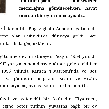
unutulmuşken, kimsesizler
mezarlığına gömülecekken, hayat
ona son bir oyun daha oynadı…
 İstanbul’da Boğaziçi’nin Anadolu yakasında
semt olan Çubuklu’da dünyaya geldi. Bazı
9 olarak da geçmektedir.
eğitimine devam etmeyen Tekgül, 1954 yılında
eli” yarışmasında derece alınca gelen teklifler
. 1955 yılında Karaca Tiyatrosu’nda ve Ses
tı. O günlerin magazin basını ve erotik
mlanmaya başlayınca şöhreti daha da arttı.
üzel ve yetenekli bir kadındır. Tiyatrocu,
 eşine beter tutkun, yuvasına bağlı bir ev