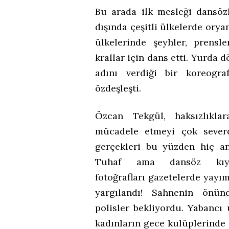
Bu arada ilk mesleği dansöz
dışında çeşitli ülkelerde orya
ülkelerinde şeyhler, prensle
krallar için dans etti. Yurda 
adını verdiği bir koreogra
özdeşleşti.
Özcan Tekgül, haksızlıklar
mücadele etmeyi çok severd
gerçekleri bu yüzden hiç an
Tuhaf ama dansöz kıyaf
fotoğrafları gazetelerde yayı
yargılandı! Sahnenin önü
polisler bekliyordu. Yabancı
kadınların gece kulüplerinde