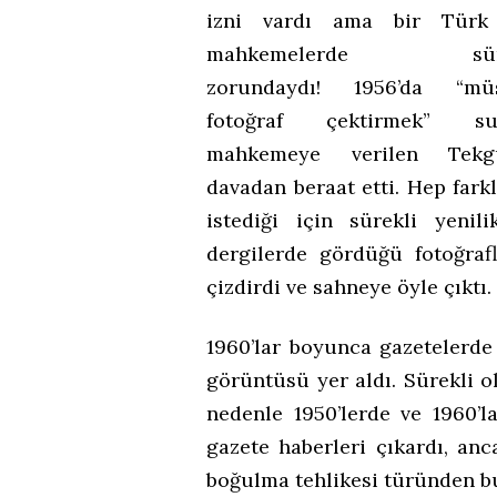
izni vardı ama bir Türk
mahkemelerde sür
zorundaydı! 1956’da “mü
fotoğraf çektirmek” su
mahkemeye verilen Tek
davadan beraat etti. Hep fark
istediği için sürekli yeni
dergilerde gördüğü fotoğraf
çizdirdi ve sahneye öyle çıktı.
1960’lar boyunca gazetelerde
görüntüsü yer aldı. Sürekli o
nedenle 1950’lerde ve 1960’la
gazete haberleri çıkardı, anc
boğulma tehlikesi türünden bu