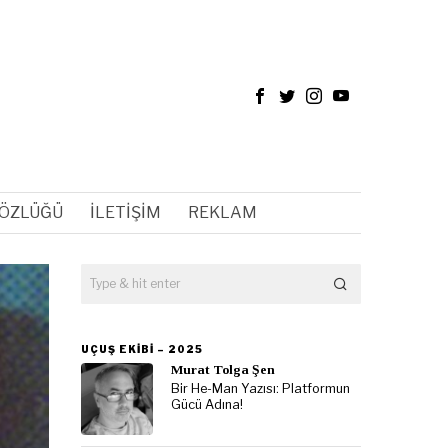
SÖZLÜĞÜ
İLETIŞIM
REKLAM
UÇUŞ EKIBI – 2025
Murat Tolga Şen
Bir He-Man Yazısı: Platformun
Gücü Adına!