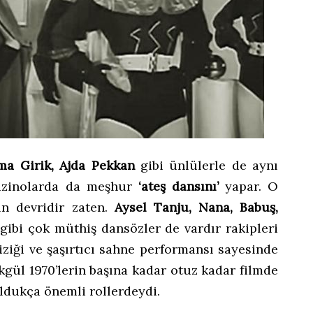
tma Girik, Ajda Pekkan
gibi ünlülerle de aynı
gazinolarda da meşhur
‘ateş dansını’
yapar. O
tın devridir zaten.
Aysel Tanju, Nana, Babuş,
a
gibi çok müthiş dansözler de vardır rakipleri
iziği ve şaşırtıcı sahne performansı sayesinde
kgül 1970’lerin başına kadar otuz kadar filmde
oldukça önemli rollerdeydi.