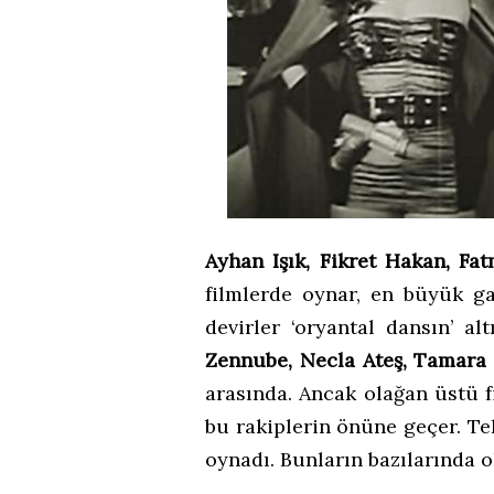
Ayhan Işık, Fikret Hakan, Fa
filmlerde oynar, en büyük 
devirler ‘oryantal dansın’ al
Zennube, Necla Ateş, Tamar
arasında. Ancak olağan üstü f
bu rakiplerin önüne geçer. Te
oynadı. Bunların bazılarında 