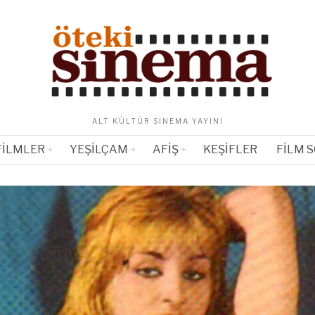
ALT KÜLTÜR SINEMA YAYINI
FILMLER
YEŞILÇAM
AFIŞ
KEŞIFLER
FILM 