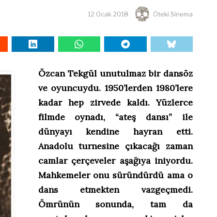
12 Ocak 2018
Öteki Sinema
Özcan Tekgül unutulmaz bir dansöz
ve oyuncuydu. 1950’lerden 1980’lere
kadar hep zirvede kaldı. Yüzlerce
filmde oynadı, “ateş dansı” ile
dünyayı kendine hayran etti.
Anadolu turnesine çıkacağı zaman
camlar çerçeveler aşağıya iniyordu.
Mahkemeler onu süründürdü ama o
dans etmekten vazgeçmedi.
Ömrünün sonunda, tam da