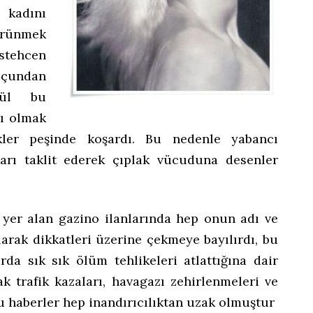
 kadını
ünmek
stehcen
çundan
gül bu
lı olmak
likler peşinde koşardı. Bu nedenle yabancı
ları taklit ederek çıplak vücuduna desenler
 yer alan gazino ilanlarında hep onun adı ve
larak dikkatleri üzerine çekmeye bayılırdı, bu
rda sık sık ölüm tehlikeleri atlattığına dair
ak trafik kazaları, havagazı zehirlenmeleri ve
 haberler hep inandırıcılıktan uzak olmuştur