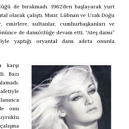
lüğü de bırakmadı. 1962’den başlayarak yurt
ntal olarak çalıştı. Mısır, Lübnan ve Uzak Doğu
r, emirlere, sultanlar, cumhurbaşkanları ve
dönünce de dansözlüğe devam etti. “Ateş dansı”
fiyle yaptığı oryantal dans adeta onunla
a karşı
i. Bazı
lamadı.
etiyle
mlanınca
nde onu
 uyruklu
 çalışma