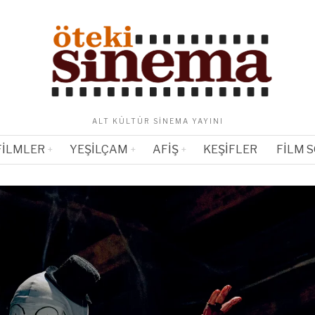
ALT KÜLTÜR SINEMA YAYINI
FILMLER
YEŞILÇAM
AFIŞ
KEŞIFLER
FILM 