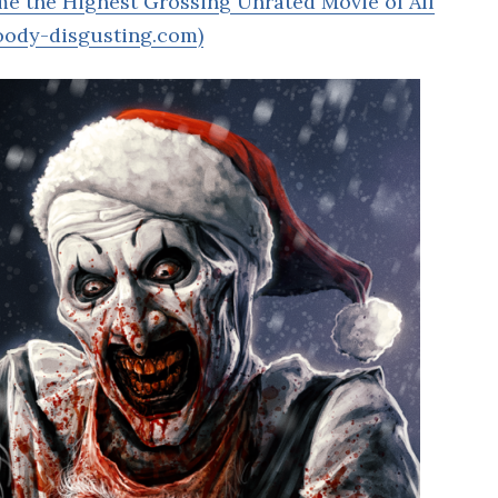
came the Highest Grossing Unrated Movie of All
loody-disgusting.com)