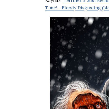
Kaynak:
‘Terrifier 3’ Just Be
Time! – Bloody Disgusting (b