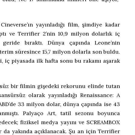
ineverse’ın yayınladığı film, şimdiye kadar
tı ve Terrifier 2’nin 10,9 milyon dolarlık iç
n geride bıraktı. Dünya çapında Leone’nin
österim süresince 15,7 milyon dolarla son buldu.
, iç piyasada ilk hafta sonu bu rakamı aşarak
süz bir filmin gişedeki rekorunu elinde tutan
sansürsüz olarak yayınladığı Renaissance: A
 ABD’de 33 milyon dolar, dünya çapında ise 43
anmıştı. Palyaço Art, tatil sezonu boyunca
edecek; fiziksel medya yayını ve SCREAMBOX
 da yakında açıklanacak. Şu an için Terrifier