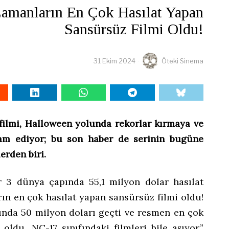
Zamanların En Çok Hasılat Yapan
Sansürsüz Filmi Oldu!
31 Ekim 2024
Öteki Sinema
 filmi, Halloween yolunda rekorlar kırmaya ve
am ediyor; bu son haber de serinin bugüne
erden biri.
er 3 dünya çapında 55,1 milyon dolar hasılat
n en çok hasılat yapan sansürsüz filmi oldu!
pında 50 milyon doları geçti ve resmen en çok
oldu, NC-17 sınıfındaki filmleri bile aşıyor,”