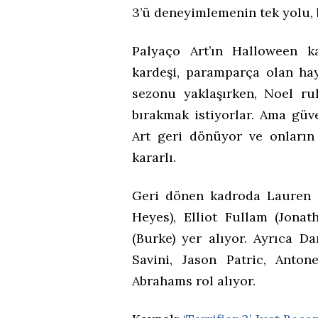
3’ü deneyimlemenin tek yolu, 
Palyaço Art’ın Halloween k
kardeşi, paramparça olan hay
sezonu yaklaşırken, Noel r
bırakmak istiyorlar. Ama güv
Art geri dönüyor ve onların
kararlı.
Geri dönen kadroda Lauren L
Heyes), Elliot Fullam (Jona
(Burke) yer alıyor. Ayrıca D
Savini, Jason Patric, Anto
Abrahams rol alıyor.