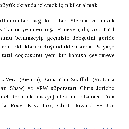
büyük ekranda izlemek için bilet almak.
atliamından sağ kurtulan Sienna ve erkek
atlarını yeniden inşa etmeye çalışıyor. Tatil
uhunu benimseyip geçmişin dehşetini geride
ende olduklarını düşündükleri anda, Palyaço
 tatil coşkusunu yeni bir kabusa çevirmeye
aVera (Sienna), Samantha Scaffidi (Victoria
than Shaw) ve AEW süperstarı Chris Jericho
aniel Roebuck, makyaj efektleri efsanesi Tom
nella Rose, Krsy Fox, Clint Howard ve Jon