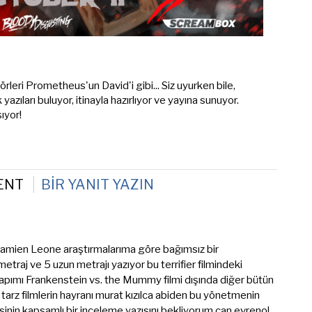
rleri Prometheus'un David'i gibi... Siz uyurken bile,
azıları buluyor, itinayla hazırlıyor ve yayına sunuyor.
ıyor!
ENT
BIR YANIT YAZIN
 Damien Leone araştırmalarıma göre bağımsız bir
traj ve 5 uzun metrajı yazıyor bu terrifier filmindeki
apımı Frankenstein vs. the Mummy filmi dışında diğer bütün
tarz filmlerin hayranı murat kızılca abiden bu yönetmenin
erisinin kapsamlı bir inceleme yazısını bekliyorum can evrenol