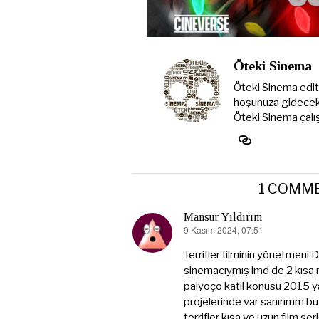
Öteki Sinema
Öteki Sinema editö
hoşunuza gidecek y
Öteki Sinema çalış
1 COMM
Mansur Yıldırım
9 Kasım 2024, 07:51
dedi
ki:
Terrifier filminin yönetmeni
sinemacıymış imd de 2 kısa me
palyoço katil konusu 2015 y
projelerinde var sanırımm bu 
terrifier kısa ve uzun film s