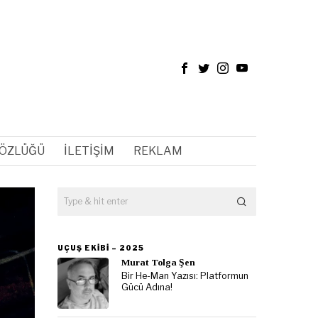
SÖZLÜĞÜ
İLETIŞIM
REKLAM
UÇUŞ EKIBI – 2025
Murat Tolga Şen
Bir He-Man Yazısı: Platformun
Gücü Adına!