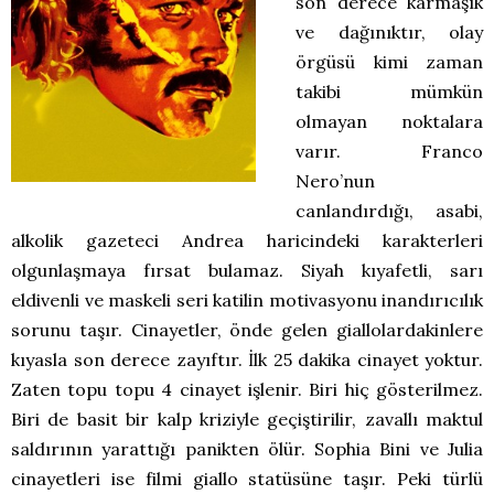
son derece karmaşık
ve dağınıktır, olay
örgüsü kimi zaman
takibi mümkün
olmayan noktalara
varır. Franco
Nero’nun
canlandırdığı, asabi,
alkolik gazeteci Andrea haricindeki karakterleri
olgunlaşmaya fırsat bulamaz. Siyah kıyafetli, sarı
eldivenli ve maskeli seri katilin motivasyonu inandırıcılık
sorunu taşır. Cinayetler, önde gelen giallolardakinlere
kıyasla son derece zayıftır. İlk 25 dakika cinayet yoktur.
Zaten topu topu 4 cinayet işlenir. Biri hiç gösterilmez.
Biri de basit bir kalp kriziyle geçiştirilir, zavallı maktul
saldırının yarattığı panikten ölür. Sophia Bini ve Julia
cinayetleri ise filmi giallo statüsüne taşır. Peki türlü