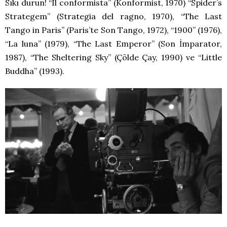
Sıkı durun! “Il conformista” (Konformist, 1970) “Spider’s
Strategem” (Strategia del ragno, 1970), “The Last
Tango in Paris” (Paris’te Son Tango, 1972), “1900” (1976),
“La luna” (1979), “The Last Emperor” (Son İmparator,
1987), “The Sheltering Sky” (Çölde Çay, 1990) ve “Little
Buddha” (1993).