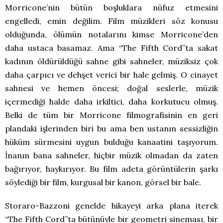
Morricone’nin bütün boşluklara nüfuz etmesini
engelledi, emin değilim. Film müzikleri söz konusu
olduğunda, ölümün notalarını kimse Morricone’den
daha ustaca basamaz. Ama “The Fifth Cord”ta sakat
kadının öldürüldüğü sahne gibi sahneler, müziksiz çok
daha çarpıcı ve dehşet verici bir hale gelmiş. O cinayet
sahnesi ve hemen öncesi; doğal seslerle, müzik
içermediği halde daha irkiltici, daha korkutucu olmuş.
Belki de tüm bir Morricone filmografisinin en geri
plandaki işlerinden biri bu ama ben ustanın sessizliğin
hüküm sürmesini uygun bulduğu kanaatini taşıyorum.
İnanın bana sahneler, hiçbir müzik olmadan da zaten
bağırıyor, haykırıyor. Bu film adeta görüntülerin şarkı
söylediği bir film, kurgusal bir kanon, görsel bir bale.
Storaro-Bazzoni genelde hikayeyi arka plana iterek
“The Fifth Cord”ta bütünüyle bir geometri sineması, bir