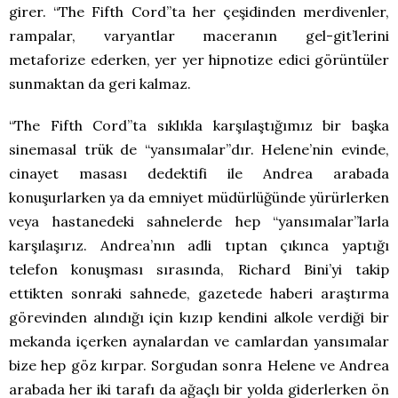
girer. “The Fifth Cord”ta her çeşidinden merdivenler,
rampalar, varyantlar maceranın gel-git’lerini
metaforize ederken, yer yer hipnotize edici görüntüler
sunmaktan da geri kalmaz.
“The Fifth Cord”ta sıklıkla karşılaştığımız bir başka
sinemasal trük de “yansımalar”dır. Helene’nin evinde,
cinayet masası dedektifi ile Andrea arabada
konuşurlarken ya da emniyet müdürlüğünde yürürlerken
veya hastanedeki sahnelerde hep “yansımalar”larla
karşılaşırız. Andrea’nın adli tıptan çıkınca yaptığı
telefon konuşması sırasında, Richard Bini’yi takip
ettikten sonraki sahnede, gazetede haberi araştırma
görevinden alındığı için kızıp kendini alkole verdiği bir
mekanda içerken aynalardan ve camlardan yansımalar
bize hep göz kırpar. Sorgudan sonra Helene ve Andrea
arabada her iki tarafı da ağaçlı bir yolda giderlerken ön