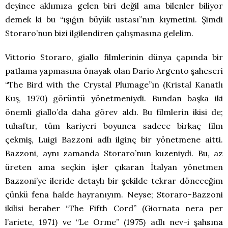
deyince aklımıza gelen biri değil ama bilenler biliyor
demek ki bu “ışığın büyük ustası”nın kıymetini. Şimdi
Storaro’nun bizi ilgilendiren çalışmasına gelelim.
Vittorio Storaro, giallo filmlerinin dünya çapında bir
patlama yapmasına önayak olan Dario Argento şaheseri
“The Bird with the Crystal Plumage”ın (Kristal Kanatlı
Kuş, 1970) görüntü yönetmeniydi. Bundan başka iki
önemli giallo’da daha görev aldı. Bu filmlerin ikisi de;
tuhaftır, tüm kariyeri boyunca sadece birkaç film
çekmiş, Luigi Bazzoni adlı ilginç bir yönetmene aitti.
Bazzoni, aynı zamanda Storaro’nun kuzeniydi. Bu, az
üreten ama seçkin işler çıkaran İtalyan yönetmen
Bazzoni’ye ileride detaylı bir şekilde tekrar döneceğim
çünkü fena halde hayranıyım. Neyse; Storaro-Bazzoni
ikilisi beraber “The Fifth Cord” (Giornata nera per
l’ariete, 1971) ve “Le Orme” (1975) adlı nev-i şahsına