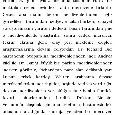
Bini’nin evi gibi sayısız mekanda kullanılır. Hatta bir
maktülün cesedi evindeki tahta merdivene fırlatılır.
Ceset, apartmanın beton merdivenlerinden sağlık
görevlileri tarafından sedyeyle çıkartılırken, cinayet
soruşturmasını yürüten dedektif basın tarafından yine
o merdivenlerde sıkıştırılır, sonra evdeki merdiven
tekrar ekrana gelir, olay yeri inceleme ekipleri
araştırmalarına devam ediyordur. Dr. Richard Bidi
hastanenin otoparkına merdivenlerinden iner. Andrea
Bild ile Dr. Bini’yi büyük bir parkın merdivenlerinden
inerken görürüz, Richard’tan para alan delikanlı yani
Lu’nun erkek kardeşi Walter, arabasına devasa
merdivenlerden inerek gider, peşinde Andrea vardır (bu
devasa merdivenlerin yer aldığı sahne benim filmdeki
favori sahnelerimden biridir). Doktor Bini’nin,
Vermont’a ulaşmak için onu telefonla, hastanesindeki
odasında aradığında kadraja yeniden bir merdiven