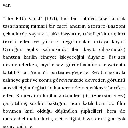
var.
“The Fifth Cord” (1971); her bir sahnesi özel olarak
tasarlanmış mimarî bir eseri andırır. Storaro-Bazzoni
çekimlerde sayısız trük’e başvurur, tuhaf çekim açıları
tercih eder ve yaratıcı uygulamalar ortaya koyar.
Örneğin; açılış sahnesinde (bir kayıt cihazındaki)
banttan katilin cinayet işleyeceğini duyarız, üst-ses
devam ederken, kayıt cihazı görüntüsünden sosyetenin
katıldığı bir Yeni Yıl partisine geçeriz. Ses bir sonraki
sahneye gelir ve sonra görevi müziğe devreder, görüntü
sürekli biçim değiştirir, kamera adeta süzülerek hareket
eder. Kameranın katilin gözünden (first-person view)
çarpıtılmış şekilde baktığını, hem katili hem de film
boyunca katil olduğu düşünülen şüphelileri, hem de
müstakbel maktülleri işaret ettiğini, bize tanıttığını çok
sonra anlarız.