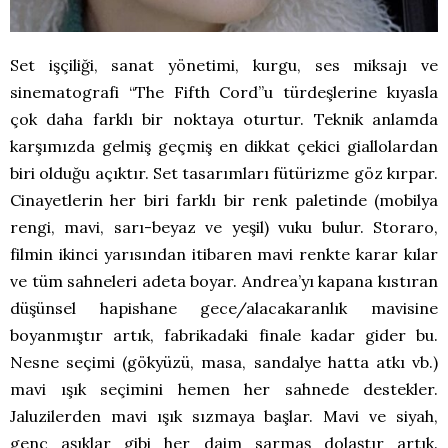
Set işçiliği, sanat yönetimi, kurgu, ses miksajı ve
sinematografi “The Fifth Cord”u türdeşlerine kıyasla
çok daha farklı bir noktaya oturtur. Teknik anlamda
karşımızda gelmiş geçmiş en dikkat çekici giallolardan
biri olduğu açıktır. Set tasarımları fütürizme göz kırpar.
Cinayetlerin her biri farklı bir renk paletinde (mobilya
rengi, mavi, sarı-beyaz ve yeşil) vuku bulur. Storaro,
filmin ikinci yarısından itibaren mavi renkte karar kılar
ve tüm sahneleri adeta boyar. Andrea’yı kapana kıstıran
düşünsel hapishane gece/alacakaranlık mavisine
boyanmıştır artık, fabrikadaki finale kadar gider bu.
Nesne seçimi (gökyüzü, masa, sandalye hatta atkı vb.)
mavi ışık seçimini hemen her sahnede destekler.
Jaluzilerden mavi ışık sızmaya başlar. Mavi ve siyah,
genç aşıklar gibi her daim sarmaş dolaştır artık.