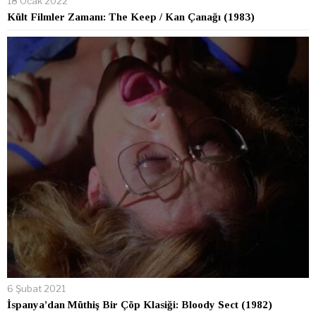
18 Ocak 2022
Kült Filmler Zamanı: The Keep / Kan Çanağı (1983)
6 Şubat 2021
İspanya’dan Müthiş Bir Çöp Klasiği: Bloody Sect (1982)