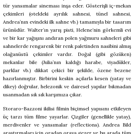
tür yansımalar sineması inşa eder. Gösterişli iç-mekan
çekimleri (oteldeki ayrılık sahnesi, tünel sahnesi,
Andrea’nın evindeki ilk sahne vb.) tamamıyla bir tasarım
ürünüdür. Walter’ın yarış pisti, Helene’nin görkemli evi
ve bir kar yağışını andıran polen yağmuru sahneleri gibi
sahnelerde rengarenk bir renk paletinden nasibini almış
olağanüstü çekimler vardır. Doğal (gibi gözüken)
mekanlar bile (Julia’nın kaldığı harabe, viyadükler,
parklar vb.) dikkat çekici bir şekilde, özene bezene
hazırlanmıştır. Birbirini keskin açılarla kesen (yatay ve
dikey) doğrular, helezonik ve dairesel yapılar bıkmadan
usanmadan sık sık karşımıza çıkar.
Storaro-Bazzoni ikilisi filmin biçimsel yapısını etkileyen
üç tarzı tüm filme yayarlar. Çizgiler (genellikle yatay),
merdivenler ve yansımalar (reflections). Andrea Bild
araştırmaları için oradan oraya gezer ve bu arada tüm