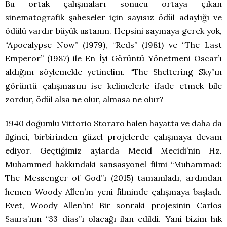
Bu ortak çalışmaları sonucu ortaya çıkan
sinematografik şaheseler için sayısız ödül adaylığı ve
ödülü vardır büyük ustanın. Hepsini saymaya gerek yok,
“Apocalypse Now” (1979), “Reds” (1981) ve “The Last
Emperor” (1987) ile En İyi Görüntü Yönetmeni Oscar’ı
aldığını söylemekle yetinelim. “The Sheltering Sky”ın
görüntü çalışmasını ise kelimelerle ifade etmek bile
zordur, ödül alsa ne olur, almasa ne olur?
1940 doğumlu Vittorio Storaro halen hayatta ve daha da
ilginci, birbirinden güzel projelerde çalışmaya devam
ediyor. Geçtiğimiz aylarda Mecid Mecidi’nin Hz.
Muhammed hakkındaki sansasyonel filmi “Muhammad:
The Messenger of God”ı (2015) tamamladı, ardından
hemen Woody Allen’ın yeni filminde çalışmaya başladı.
Evet, Woody Allen’ın! Bir sonraki projesinin Carlos
Saura’nın “33 días”ı olacağı ilan edildi. Yani bizim hık