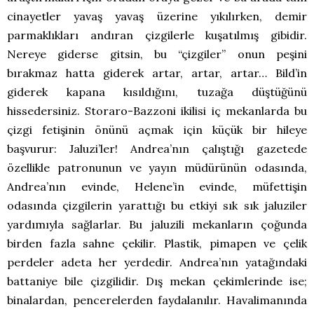
cinayetler yavaş yavaş üzerine yıkılırken, demir
parmaklıkları andıran çizgilerle kuşatılmış gibidir.
Nereye giderse gitsin, bu “çizgiler” onun peşini
bırakmaz hatta giderek artar, artar, artar… Bild’in
giderek kapana kısıldığını, tuzağa düştüğünü
hissedersiniz. Storaro-Bazzoni ikilisi iç mekanlarda bu
çizgi fetişinin önünü açmak için küçük bir hileye
başvurur: Jaluzi’ler! Andrea’nın çalıştığı gazetede
özellikle patronunun ve yayın müdürünün odasında,
Andrea’nın evinde, Helene’in evinde, müfettişin
odasında çizgilerin yarattığı bu etkiyi sık sık jaluziler
yardımıyla sağlarlar. Bu jaluzili mekanların çoğunda
birden fazla sahne çekilir. Plastik, pimapen ve çelik
perdeler adeta her yerdedir. Andrea’nın yatağındaki
battaniye bile çizgilidir. Dış mekan çekimlerinde ise;
binalardan, pencerelerden faydalanılır. Havalimanında