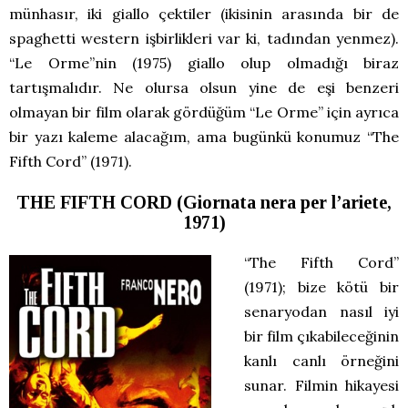
münhasır, iki giallo çektiler (ikisinin arasında bir de
spaghetti western işbirlikleri var ki, tadından yenmez).
“Le Orme”nin (1975) giallo olup olmadığı biraz
tartışmalıdır. Ne olursa olsun yine de eşi benzeri
olmayan bir film olarak gördüğüm “Le Orme” için ayrıca
bir yazı kaleme alacağım, ama bugünkü konumuz “The
Fifth Cord” (1971).
THE FIFTH CORD (Giornata nera per l’ariete,
1971)
“The Fifth Cord”
(1971); bize kötü bir
senaryodan nasıl iyi
bir film çıkabileceğinin
kanlı canlı örneğini
sunar. Filmin hikayesi