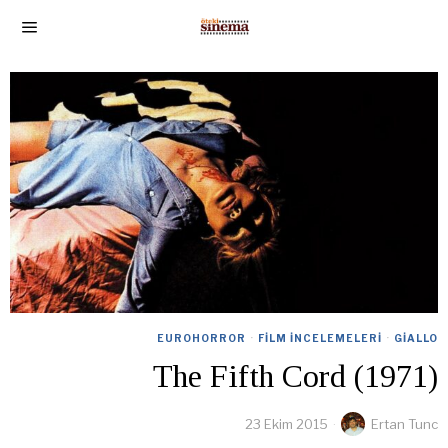
EUROHORROR
·
FILM İNCELEMELERI
·
GIALLO
The Fifth Cord (1971)
23 Ekim 2015
Ertan Tunc