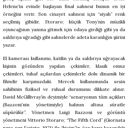
Helene’in evinde başlayan final sahnesi bunun en iyi
örneğini verir. Son cinayet sahnesi için “siyah” renk
seçilmiş gibidir. Storaro; küçük Tony’nin müzikli
oyuncağının yanına gitmek için odaya girdiği gibi ya da
saldırıya uğradığı gibi sahnelerde adeta karanlığın şiirini
yazar.
El kamerası kullanımı, katilin ya da saldırıya uğrayacak
kişinin gözünden yapılan çekimler, klasik omuz
çekimleri, tuhaf açılardan çekimlerle dolu dinamik bir
filmdir karşımızdaki. Mercek kullanımında sesin
sahibinin fiziksel ve ruhsal durumunu dikkate alınır.
David McGillivray’in deyimiyle “senaryonun tüm açıkları
(Bazzoni’nin yönetimiyle) halının altına süratle
süpürülür”. Yönetmen Luigi Bazzoni ve görüntü
yönetmeni Vittorio Storaro; “The Fifth Cord” (Giornata
nera per l’ariete, 1971) ile “biçim”in öze karşı kazandığı