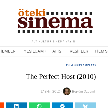
ALT KÜLTÜR SINEMA YAYINI
FILMLER
YEŞILÇAM
AFIŞ
KEŞIFLER
FILM 
FILM İNCELEMELERI
The Perfect Host (2010)
17 Ekim 2012
Begüm Özdemir