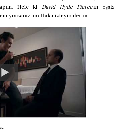
yapım. Hele ki
David Hyde Pierce
’ın eşsiz
emiyorsanız, mutlaka izleyin derim.