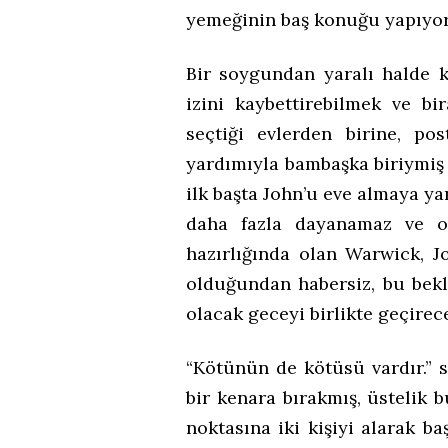
yemeğinin baş konuğu yapıyor
Bir soygundan yaralı halde k
izini kaybettirebilmek ve b
seçtiği evlerden birine, p
yardımıyla bambaşka biriymiş 
ilk başta John’u eve almaya ya
daha fazla dayanamaz ve o
hazırlığında olan Warwick, J
olduğundan habersiz, bu bekl
olacak geceyi birlikte geçirece
“Kötünün de kötüsü vardır.” s
bir kenara bırakmış, üstelik
noktasına iki kişiyi alarak ba