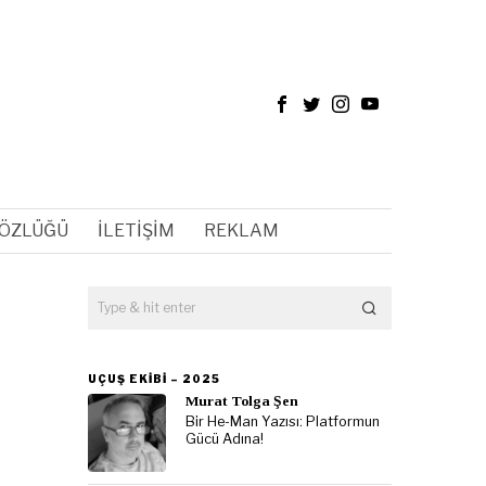
SÖZLÜĞÜ
İLETIŞIM
REKLAM
UÇUŞ EKIBI – 2025
Murat Tolga Şen
Bir He-Man Yazısı: Platformun
Gücü Adına!