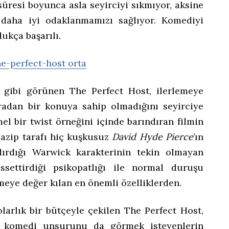
süresi boyunca asla seyirciyi sıkmıyor, aksine
daha iyi odaklanmamızı sağlıyor. Komediyi
ukça başarılı.
r gibi görünen The Perfect Host, ilerlemeye
ıradan bir konuya sahip olmadığını seyirciye
l bir twist örneğini içinde barındıran filmin
cazip tarafı hiç kuşkusuz
David Hyde Pierce
’ın
dırdığı Warwick karakterinin tekin olmayan
hissettirdiği psikopatlığı ile normal duruşu
lemeye değer kılan en önemli özelliklerden.
larlık bir bütçeyle çekilen The Perfect Host,
da komedi unsurunu da görmek isteyenlerin