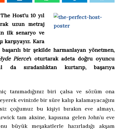
 The Host’u 10 yıl
arak uzun metraj
’in ilk senaryo ve
ı karşıyayız. Kara
i başarılı bir şekilde harmanlayan yönetmen,
Hyde Pierce
’ı oturtarak adeta doğru oyuncu
l da sıradanlıktan kurtarıp, başarıya
 hiç tanımadığınız biri çalsa ve sözüm ona
leyerek evinizde bir süre kalıp kalamayacağını
siz çoğumuz bu kişiyi bırakın eve almayı,
rwick tam aksine, kapısına gelen John’u eve
onu büyük meşakatlerle hazırladığı akşam