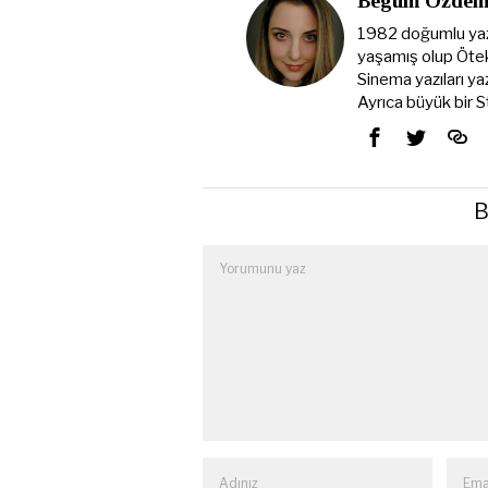
Begüm Özdem
1982 doğumlu yaza
yaşamış olup Ötek
Sinema yazıları yaz
Ayrıca büyük bir 
B