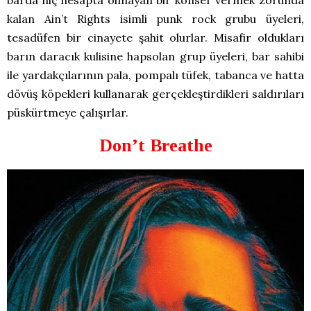
barda hiç hesapta olmayan bir konser vermek zorunda
kalan Ain’t Rights isimli punk rock grubu üyeleri,
tesadüfen bir cinayete şahit olurlar. Misafir oldukları
barın daracık kulisine hapsolan grup üyeleri, bar sahibi
ile yardakçılarının pala, pompalı tüfek, tabanca ve hatta
dövüş köpekleri kullanarak gerçekleştirdikleri saldırıları
püskürtmeye çalışırlar.
Don’t Breathe