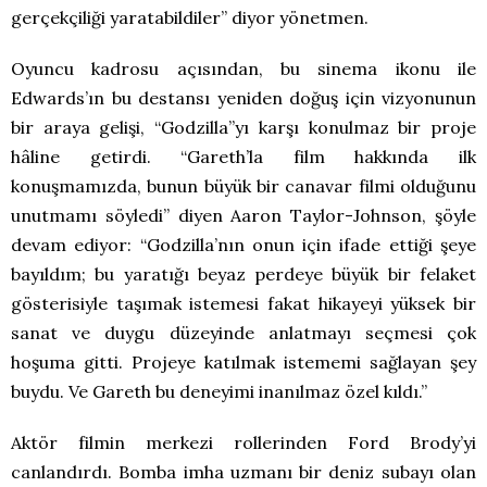
gerçekçiliği yaratabildiler” diyor yönetmen.
Oyuncu kadrosu açısından, bu sinema ikonu ile
Edwards’ın bu destansı yeniden doğuş için vizyonunun
bir araya gelişi, “Godzilla”yı karşı konulmaz bir proje
hâline getirdi. “Gareth’la film hakkında ilk
konuşmamızda, bunun büyük bir canavar filmi olduğunu
unutmamı söyledi” diyen Aaron Taylor-Johnson, şöyle
devam ediyor: “Godzilla’nın onun için ifade ettiği şeye
bayıldım; bu yaratığı beyaz perdeye büyük bir felaket
gösterisiyle taşımak istemesi fakat hikayeyi yüksek bir
sanat ve duygu düzeyinde anlatmayı seçmesi çok
hoşuma gitti. Projeye katılmak istememi sağlayan şey
buydu. Ve Gareth bu deneyimi inanılmaz özel kıldı.”
Aktör filmin merkezi rollerinden Ford Brody’yi
canlandırdı. Bomba imha uzmanı bir deniz subayı olan