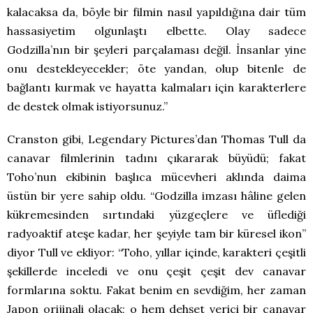
kalacaksa da, böyle bir filmin nasıl yapıldığına dair tüm
hassasiyetim olgunlaştı elbette. Olay sadece
Godzilla’nın bir şeyleri parçalaması değil. İnsanlar yine
onu destekleyecekler; öte yandan, olup bitenle de
bağlantı kurmak ve hayatta kalmaları için karakterlere
de destek olmak istiyorsunuz.”
Cranston gibi, Legendary Pictures’dan Thomas Tull da
canavar filmlerinin tadını çıkararak büyüdü; fakat
Toho’nun ekibinin başlıca mücevheri aklında daima
üstün bir yere sahip oldu. “Godzilla imzası hâline gelen
kükremesinden sırtındaki yüzgeçlere ve üflediği
radyoaktif ateşe kadar, her şeyiyle tam bir küresel ikon”
diyor Tull ve ekliyor: “Toho, yıllar içinde, karakteri çeşitli
şekillerde inceledi ve onu çeşit çeşit dev canavar
formlarına soktu. Fakat benim en sevdiğim, her zaman
Japon orijinali olacak; o hem dehşet verici bir canavar