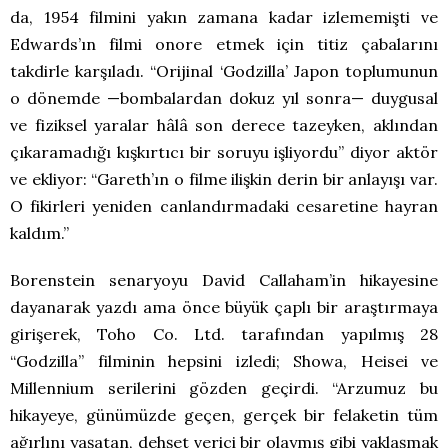
da, 1954 filmini yakın zamana kadar izlememişti ve
Edwards’ın filmi onore etmek için titiz çabalarını
takdirle karşıladı. “Orijinal ‘Godzilla’ Japon toplumunun
o dönemde —bombalardan dokuz yıl sonra— duygusal
ve fiziksel yaralar hâlâ son derece tazeyken, aklından
çıkaramadığı kışkırtıcı bir soruyu işliyordu” diyor aktör
ve ekliyor: “Gareth’ın o filme ilişkin derin bir anlayışı var.
O fikirleri yeniden canlandırmadaki cesaretine hayran
kaldım.”
Borenstein senaryoyu David Callaham’in hikayesine
dayanarak yazdı ama önce büyük çaplı bir araştırmaya
girişerek, Toho Co. Ltd. tarafından yapılmış 28
“Godzilla” filminin hepsini izledi; Showa, Heisei ve
Millennium serilerini gözden geçirdi. “Arzumuz bu
hikayeye, günümüzde geçen, gerçek bir felaketin tüm
ağırlını yaşatan, dehşet verici bir olaymış gibi yaklaşmak