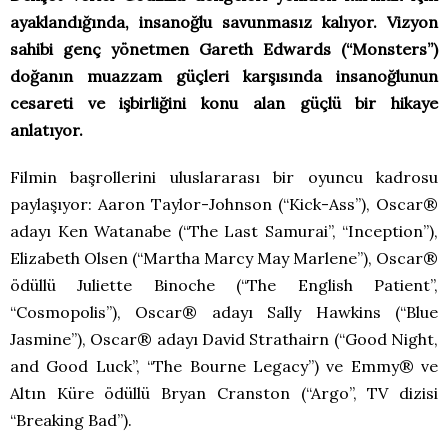
ayaklandığında, insanoğlu savunmasız kalıyor. Vizyon
sahibi genç yönetmen Gareth Edwards (“Monsters”)
doğanın muazzam güçleri karşısında insanoğlunun
cesareti ve işbirliğini konu alan güçlü bir hikaye
anlatıyor.
Filmin başrollerini uluslararası bir oyuncu kadrosu
paylaşıyor: Aaron Taylor-Johnson (“Kick-Ass”), Oscar®
adayı Ken Watanabe (“The Last Samurai”, “Inception”),
Elizabeth Olsen (“Martha Marcy May Marlene”), Oscar®
ödüllü Juliette Binoche (“The English Patient”,
“Cosmopolis”), Oscar® adayı Sally Hawkins (“Blue
Jasmine”), Oscar® adayı David Strathairn (“Good Night,
and Good Luck”, “The Bourne Legacy”) ve Emmy® ve
Altın Küre ödüllü Bryan Cranston (“Argo”, TV dizisi
“Breaking Bad”).