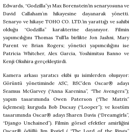
Edwards, “Godzilla”yı Max Borenstein’in senaryosuna ve
David Callaham’ın hikayesine dayanarak yönetti.
Senaryo ve hikaye TOHO CO. LTD.’in yarattığı ve sahibi
olduğu “Godzilla” karakterine dayanıyor. Filmin
yapımcılığını Thomas Tull’la birlikte Jon Jashni, Mary
Parent ve Brian Rogers; yönetici yapımcılığını ise
Patricia Whitcher, Alex Garcia, Yoshimitsu Banno ve
Kenji Okuhira gerçekleştirdi.
Kamera arkası yaratıcı ekibi şu isimlerden oluşuyor:
Görüntü yönetiminde ASC, BSC’den Oscar® adayı
Seamus McGarvey (“Anna Karenina”, “The Avengers”);
yapım tasarımında Owen Paterson (“The Matrix”
üçlemesi); kurguda Bob Ducsay (“Looper”); ve kostüm
tasarımında Oscar® adayı Sharen Davis (“Dreamgirls”,
“Django Unchained”). Filmin görsel efektler amirliğini
Oscar® ödüllü Jim Rygiel ( “The Lord of the Rings”