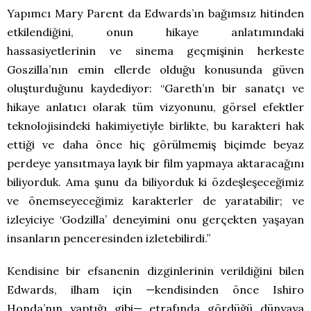
Yapımcı Mary Parent da Edwards’ın bağımsız hitinden
etkilendiğini, onun hikaye anlatımındaki
hassasiyetlerinin ve sinema geçmişinin herkeste
Goszilla’nın emin ellerde olduğu konusunda güven
oluşturduğunu kaydediyor: “Gareth’ın bir sanatçı ve
hikaye anlatıcı olarak tüm vizyonunu, görsel efektler
teknolojisindeki hakimiyetiyle birlikte, bu karakteri hak
ettiği ve daha önce hiç görülmemiş biçimde beyaz
perdeye yansıtmaya layık bir film yapmaya aktaracağını
biliyorduk. Ama şunu da biliyorduk ki özdeşleşeceğimiz
ve önemseyeceğimiz karakterler de yaratabilir; ve
izleyiciye ‘Godzilla’ deneyimini onu gerçekten yaşayan
insanların penceresinden izletebilirdi.”
Kendisine bir efsanenin dizginlerinin verildiğini bilen
Edwards, ilham için —kendisinden önce Ishiro
Honda’nın yaptığı gibi— etrafında gördüğü dünyaya