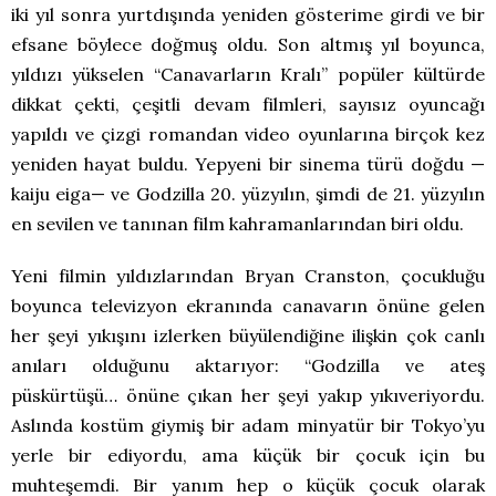
iki yıl sonra yurtdışında yeniden gösterime girdi ve bir
efsane böylece doğmuş oldu. Son altmış yıl boyunca,
yıldızı yükselen “Canavarların Kralı” popüler kültürde
dikkat çekti, çeşitli devam filmleri, sayısız oyuncağı
yapıldı ve çizgi romandan video oyunlarına birçok kez
yeniden hayat buldu. Yepyeni bir sinema türü doğdu —
kaiju eiga— ve Godzilla 20. yüzyılın, şimdi de 21. yüzyılın
en sevilen ve tanınan film kahramanlarından biri oldu.
Yeni filmin yıldızlarından Bryan Cranston, çocukluğu
boyunca televizyon ekranında canavarın önüne gelen
her şeyi yıkışını izlerken büyülendiğine ilişkin çok canlı
anıları olduğunu aktarıyor: “Godzilla ve ateş
püskürtüşü… önüne çıkan her şeyi yakıp yıkıveriyordu.
Aslında kostüm giymiş bir adam minyatür bir Tokyo’yu
yerle bir ediyordu, ama küçük bir çocuk için bu
muhteşemdi. Bir yanım hep o küçük çocuk olarak