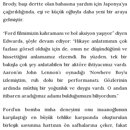
Brody, başı dertte olan babasına yardım için Japonya’ya
çağırıldığında, eşi ve küçük oğluyla daha yeni bir araya
gelmiştir.
“Ford filmimizin kahramanı ve bol aksiyon yaşıyor” diyen
Edwards, şöyle devam ediyor: “Hikaye anlatımının çok
fazlası görsel olduğu için de, onun ne düşündüğünü ve
hissettiğini anlamamız elzemdi. Bu yüzden, tek bir
bakışla çok şey anlatabilen bir aktöre ihtiyacımız vardı.
Aaron’ın John Lennon’ı oynadığı ‘Nowhere Boy’u
izlemiştim, ruh dolu bir performanstı. Gözlerinin
ardında müthiş bir yoğunluk ve duygu vardı. O andan
itibaren aradığımız adamı bulduğumuzu biliyordum.”
Ford’un bomba imha deneyimi onu insanoğlunun
karşılaştığı en büyük tehlike karşısında oluşturulan
birleşik savunma hattının ön safhalarına çeker, fakat