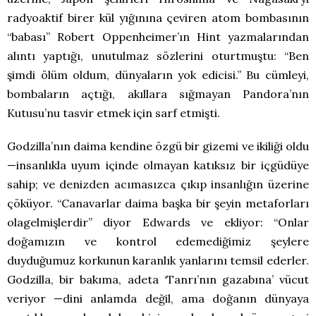
radyoaktif birer kül yığınına çeviren atom bombasının
“babası” Robert Oppenheimer’ın Hint yazmalarından
alıntı yaptığı, unutulmaz sözlerini oturtmuştu: “Ben
şimdi ölüm oldum, dünyaların yok edicisi.” Bu cümleyi,
bombaların açtığı, akıllara sığmayan Pandora’nın
Kutusu’nu tasvir etmek için sarf etmişti.
Godzilla’nın daima kendine özgü bir gizemi ve ikiliği oldu
—insanlıkla uyum içinde olmayan katıksız bir içgüdüye
sahip; ve denizden acımasızca çıkıp insanlığın üzerine
çöküyor. “Canavarlar daima başka bir şeyin metaforları
olagelmişlerdir” diyor Edwards ve ekliyor: “Onlar
doğamızın ve kontrol edemediğimiz şeylere
duyduğumuz korkunun karanlık yanlarını temsil ederler.
Godzilla, bir bakıma, adeta ‘Tanrı’nın gazabına’ vücut
veriyor —dini anlamda değil, ama doğanın dünyaya