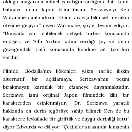
olduğu mağarada mitsel yaratığın varlığına dair kanıt
bulmayı uman Japon bilim insanı Serizawa’yı Ken
Watanabe canlandırdı. “Onun arayışı bilimsel merakın
ötesine geçiyor” diyen Watanabe, şöyle devam ediyor:
“Dünyada var olabilecek dehşet türleri konusunda
endişeli; ve ‘Alfa Yırtıcı’ adını verdiği şey ve onun
gezegendeki rolü konusunda kendine ait teorileri
vardır.”
Filmde, Godzilla’nın kökenleri yakın tarihe ilişkin
alternatif bir açıklamaya, Serizawa’nın peşini
bırakmayan karanlık bir efsaneye dayanmaktadır.
Serizawa ismi orijinal Japon filmindeki kilit bir
karakterden esinlenmiştir. “Dr. Serizawa yaratık
hakkında en derin içgörüye sahip bilimci; Ken de bu
karaktere fevkalade bir giriftlik ve duygu derinliği kattı”
diyor Edwards ve ekliyor: “Çekimler sırasında, kimsenin