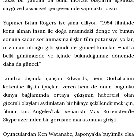
fakat bir yandan da bunu mevcut olayların ışığında,
saygı ve hassasiyet çerçevesinde yapmaktı” diyor.
Yapımcı Brian Rogers ise şunu ekliyor: “1954 filminde
konu alınan insan ile doğa arasındaki denge ve bunun
sonuna kadar zorlanmasına ilişkin tüm potansiyel yollar,
o zaman olduğu gibi şimdi de güncel konular —hatta
belki günümüzde ve içinde bulunduğumuz dönemde
daha da güncel.”
Londra dışında çalışan Edwards, hem Godzilla’nın
kökenine ilişkin ipuçları veren hem de onun bugünkü
dünya bağlamında ortaya çıkışının habercisi olan
gizemli olayları aydınlatan bir hikaye şekillendirmek için,
filmin Los Angeles’taki senaristi Max Borenstein’le
Skype üzerinden bir görüşme maratonuna girişti.
Oyunculardan Ken Watanabe, Japonya’da büyümüş olsa