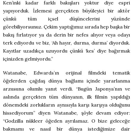
Ken’inki kadar farklı bakışları yoktur diye espri
yapıyorduk. İzlemesi gerçekten büyüleyici bir aktör
çünkü tüm içsel düşüncelerini yüzünde
görebiliyorsunuz. Çekim yaptığımız sırada hep başka bir
bakış fırlatıyor ya da derin bir nefes alıyor veya odayı
terk ediyordu ve biz, ‘Ah hayır, durma, durma’ diyorduk.
Kayıtlar uzadıkça uzuyordu çünkü ‘kes’ diye bağırmak
içinizden gelmiyordu.”
Watanabe, Edwards’ın orijinal filmdeki tematik
öğelerden çağdaş dünya bağlamı içinde yararlanma
arzusuna olumlu yanıt verdi. “Bugün Japonya’nın ve
aslında gerçekten tüm dünyanın, ilk filmin yapıldığı
dönemdeki zorlukların aynısıyla karşı karşıya olduğunu
hissediyorum” diyen Watanabe, şöyle devam ediyor:
“Godzilla nükleer öğeden ayrılamaz. O bize geleceğe
bakmamı ve nasıl bir dünya istediğimize dair