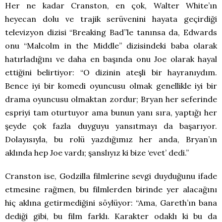
Her ne kadar Cranston, en çok, Walter White’ın
heyecan dolu ve trajik serüvenini hayata geçirdiği
televizyon dizisi “Breaking Bad”le tanınsa da, Edwards
onu “Malcolm in the Middle” dizisindeki baba olarak
hatırladığını ve daha en başında onu Joe olarak hayal
ettiğini belirtiyor: “O dizinin ateşli bir hayranıydım.
Bence iyi bir komedi oyuncusu olmak genellikle iyi bir
drama oyuncusu olmaktan zordur; Bryan her seferinde
espriyi tam oturtuyor ama bunun yanı sıra, yaptığı her
şeyde çok fazla duyguyu yansıtmayı da başarıyor.
Dolayısıyla, bu rolü yazdığımız her anda, Bryan’ın
aklında hep Joe vardı; şanslıyız ki bize ‘evet’ dedi.”
Cranston ise, Godzilla filmlerine sevgi duyduğunu ifade
etmesine rağmen, bu filmlerden birinde yer alacağını
hiç aklına getirmediğini söylüyor: “Ama, Gareth’ın bana
dediği gibi, bu film farklı. Karakter odaklı ki bu da