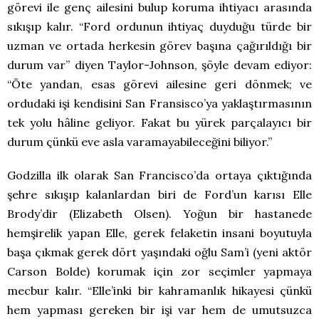
görevi ile genç ailesini bulup koruma ihtiyacı arasında
sıkışıp kalır. “Ford ordunun ihtiyaç duyduğu türde bir
uzman ve ortada herkesin görev başına çağırıldığı bir
durum var” diyen Taylor-Johnson, şöyle devam ediyor:
“Öte yandan, esas görevi ailesine geri dönmek; ve
ordudaki işi kendisini San Fransisco’ya yaklaştırmasının
tek yolu hâline geliyor. Fakat bu yürek parçalayıcı bir
durum çünkü eve asla varamayabileceğini biliyor.”
Godzilla ilk olarak San Francisco’da ortaya çıktığında
şehre sıkışıp kalanlardan biri de Ford’un karısı Elle
Brody’dir (Elizabeth Olsen). Yoğun bir hastanede
hemşirelik yapan Elle, gerek felaketin insani boyutuyla
başa çıkmak gerek dört yaşındaki oğlu Sam’i (yeni aktör
Carson Bolde) korumak için zor seçimler yapmaya
mecbur kalır. “Elle’inki bir kahramanlık hikayesi çünkü
hem yapması gereken bir işi var hem de umutsuzca