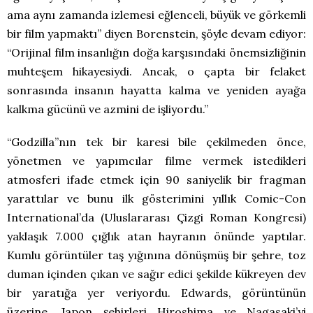
ama aynı zamanda izlemesi eğlenceli, büyük ve görkemli
bir film yapmaktı” diyen Borenstein, şöyle devam ediyor:
“Orijinal film insanlığın doğa karşısındaki önemsizliğinin
muhteşem hikayesiydi. Ancak, o çapta bir felaket
sonrasında insanın hayatta kalma ve yeniden ayağa
kalkma gücünü ve azmini de işliyordu.”
“Godzilla”nın tek bir karesi bile çekilmeden önce,
yönetmen ve yapımcılar filme vermek istedikleri
atmosferi ifade etmek için 90 saniyelik bir fragman
yarattılar ve bunu ilk gösterimini yıllık Comic-Con
International’da (Uluslararası Çizgi Roman Kongresi)
yaklaşık 7.000 çığlık atan hayranın önünde yaptılar.
Kumlu görüntüler taş yığınına dönüşmüş bir şehre, toz
duman içinden çıkan ve sağır edici şekilde kükreyen dev
bir yaratığa yer veriyordu. Edwards, görüntünün
üzerine, Japon şehirleri Hiroshima ve Nagasaki’yi