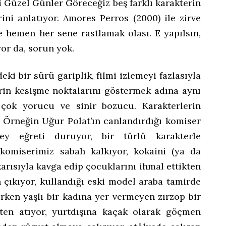
i Güzel Günler Göreceğiz beş farklı karakterin
rini anlatıyor. Amores Perros (2000) ile zirve
e hemen her sene rastlamak olası. E yapılsın,
yor da, sorun yok.
i bir sürü gariplik, filmi izlemeyi fazlasıyla
erin kesişme noktalarını göstermek adına aynı
 çok yorucu ve sinir bozucu. Karakterlerin
. Örneğin Uğur Polat’ın canlandırdığı komiser
şey eğreti duruyor, bir türlü karakterle
 komiserimiz sabah kalkıyor, kokaini (ya da
 karısıyla kavga edip çocuklarını ihmal ettikten
 çıkıyor, kullandığı eski model araba tamirde
rken yaşlı bir kadına yer vermeyen zırzop bir
ten atıyor, yurtdışına kaçak olarak göçmen