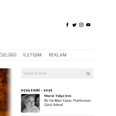
SÖZLÜĞÜ
İLETIŞIM
REKLAM
UÇUŞ EKIBI – 2025
Murat Tolga Şen
Bir He-Man Yazısı: Platformun
Gücü Adına!