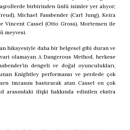
şrollerde birbirinden ünlü isimler yer alıyor;
eud), Michael Fassbender (Carl Jung), Keira
ve Vincent Cassel (Otto Gross). Mortensen ile
cü meyvesi.
n hikayesiyle daha bir belgesel gibi duran ve
gvari olamayan A Dangerous Method, herkese
ssbender’in dengeli ve doğal oyunculukları,
ulunan Knightley performansı ve perdede çok
men imzasını bastırarak atan Cassel en çok
ud arasındaki ilişki hakkında edinilen ekstra