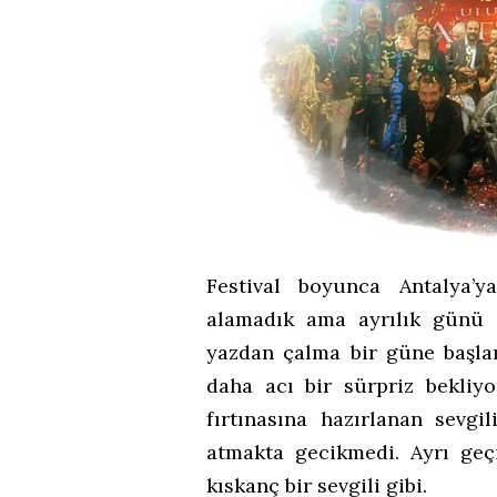
Festival boyunca Antalya’
alamadık ama ayrılık günü g
yazdan çalma bir güne başlamı
daha acı bir sürpriz bekliy
fırtınasına hazırlanan sevgi
atmakta gecikmedi. Ayrı geçi
kıskanç bir sevgili gibi.