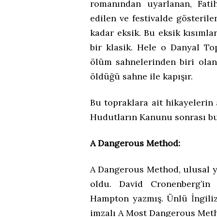
romanından uyarlanan, Fati
edilen ve festivalde gösterile
kadar eksik. Bu eksik kısımla
bir klasik. Hele o Danyal T
ölüm sahnelerinden biri olan 
öldüğü sahne ile kapışır.
Bu topraklara ait hikayelerin
Hudutların Kanunu sonrası bu
A Dangerous Method:
A Dangerous Method, ulusal ya
oldu. David Cronenberg’in 
Hampton yazmış. Ünlü İngili
imzalı A Most Dangerous Meth