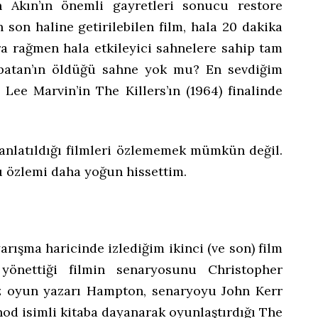
h Akın’ın önemli gayretleri sonucu restore
n son haline getirilebilen film, hala 20 dakika
ra rağmen hala etkileyici sahnelere sahip tam
opatan’ın öldüğü sahne yok mu? En sevdiğim
Lee Marvin’in The Killers’ın (1964) finalinde
 anlatıldığı filmleri özlememek mümkün değil.
 özlemi daha yoğun hissettim.
rışma haricinde izlediğim ikinci (ve son) film
yönettiği filmin senaryosunu Christopher
z oyun yazarı Hampton, senaryoyu John Kerr
od isimli kitaba dayanarak oyunlaştırdığı The