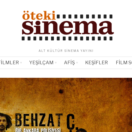
ALT KÜLTÜR SINEMA YAYINI
FILMLER
YEŞILÇAM
AFIŞ
KEŞIFLER
FILM 