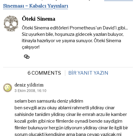
Sineması – Kabalcı Yayınları
Öteki Sinema
Öteki Sinema editörleri Prometheus'un David'i gibi...
Siz uyurken bile, hoşunuza gidecek yazıları buluyor,
itinayla hazırlıyor ve yayına sunuyor. Öteki Sinema
çalışıyor!
6 COMMENTS
BIR YANIT YAZIN
deniz yildirim
3 Ekim 2008, 16:10
dedi
ki:
selam ben samsunlu deniz yildirim
ben sevgili arzu okay ablami rahmetli yildiray cinar
sahisinde tanidim yildiray cinar ile emrah arzu ile kamber
kozali gelin gibi nice filmlerde oynadi bende saydigim
filmler bulunuyor hergün izliyorum yildiray cinar ile ilgili bir
sorum olucakti kendisine ama bana cevap yazicak mi