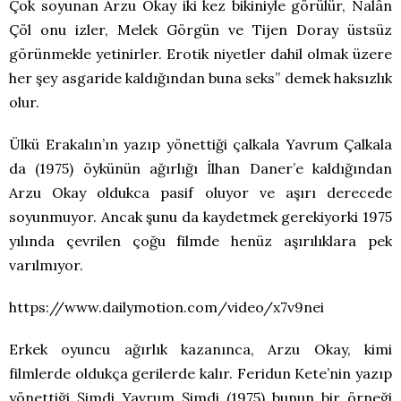
Çok soyunan Arzu Okay iki kez bikiniyle görülür, Nalân
Çöl onu izler, Melek Görgün ve Tijen Doray üstsüz
görünmekle yetinirler. Erotik niyetler dahil olmak üzere
her şey asgaride kaldığından buna seks” demek haksızlık
olur.
Ülkü Erakalın’ın yazıp yönettiği çalkala Yavrum Çalkala
da (1975) öykünün ağırlığı İlhan Daner’e kaldığından
Arzu Okay oldukca pasif oluyor ve aşırı derecede
soyunmuyor. Ancak şunu da kaydetmek gerekiyorki 1975
yılında çevrilen çoğu filmde henüz aşırılıklara pek
varılmıyor.
https://www.dailymotion.com/video/x7v9nei
Erkek oyuncu ağırlık kazanınca, Arzu Okay, kimi
filmlerde oldukça gerilerde kalır. Feridun Kete’nin yazıp
yönettiği Şimdi Yavrum Şimdi (1975) bunun bir örneği