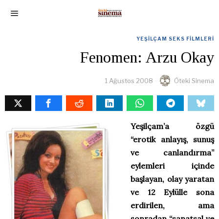
YEŞILÇAM SEKS FILMLERI
Fenomen: Arzu Okay
1 Ağustos 2008
Öteki Sinema
Yeşilçam’a özgü
“erotik anlayış, sunuş
ve canlandırma”
eylemleri içinde
başlayan, olay yaratan
ve 12 Eylülle sona
erdirilen, ama
sonradan “sanatsal ve