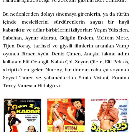
rahatlık içinde sevişir ve zevk alır gibi hareket etmektir.
Bu nedenlerden dolayı sinemaya girenlerin, ya da türün
içinde mesleklerini sürdürenlerin sayısı bir hayli
kabarıktır ve adlar birbirlerini izliyorlar: Yeşim Yükselen,
Sabahan, Aynur Akarsu, Gülgün Erdem, Meltem Mete,
Tijen Doray, tarihsel ve giysili filmlerin aranılan Vamp
oyuncu Birsen Ayda, Deniz Çimen, Anuşka takma adını
kullanan Elif Ozangil, Nalan Çöl, Zeyno Çilem, Elif Pektaş,
striptiz’den gelen Nur-Ay, bir dönem rahatça soyunan
Seyyal Taner ve yabancılardan Sonia Viviani, Romina
Terry, Vanessa Hidalgo vd.