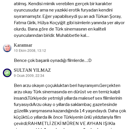
atılmış. Kendisi mimik verebilen gerçek bir karakter
oyuncusudur ama ne yazıkki erotik furyadan kendini
sıyıramamıştır. Eğer yapabilseydi şu an adı Türkan Şoray,
Fatma Girik, Hülya Koçyiğit gibi isimlerin yanında yer alıyor
olurdu. Bana göre de Türk sinemasının en kaliteli
oyuncularından biridir. Muhabbetle kal…
Karamsar
10 Ekim 2008, 13:12
dedi
ki:
Bence çok başarılı oynadığı filmlerde…:D
SULTAN YILMAZ
9 Ocak 2009, 22:34
dedi
ki:
Ben arzu okayın çoçukluktan beri hayranıyım.Gerçekten
arzu okay Türk sinemasında en dürüst ve en temiz kalpli
insandı.Türkiyede yetmişli yıllarda malesef sex filimlerinin
furyasıydıArzu okay o yıllarda saklambaç gazetesinde
güzellik yarışmasına kazandığında 14 yaşındaydı. Daha çok
küçüktü.o yıllarda ilk önce Türkiyenin ünlü yıldızlarıyla film
çevirdi;RAHMETLİ ZEKİ MÜREN VE AYHAN IŞIKla