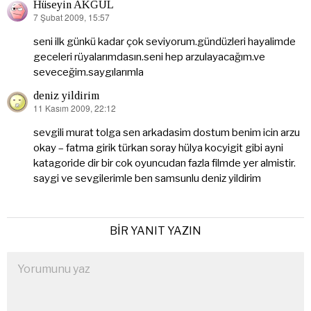
Hüseyin AKGÜL
7 Şubat 2009, 15:57
dedi
ki:
seni ilk günkü kadar çok seviyorum.gündüzleri hayalimde
geceleri rüyalarımdasın.seni hep arzulayacağım.ve
seveceğim.saygılarımla
deniz yildirim
11 Kasım 2009, 22:12
dedi
ki:
sevgili murat tolga sen arkadasim dostum benim icin arzu
okay – fatma girik türkan soray hülya kocyigit gibi ayni
katagoride dir bir cok oyuncudan fazla filmde yer almistir.
saygi ve sevgilerimle ben samsunlu deniz yildirim
BIR YANIT YAZIN