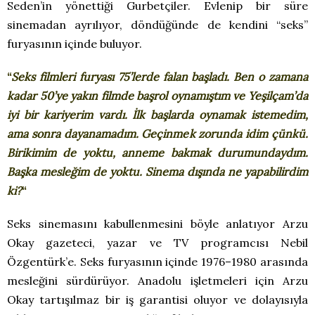
Seden’in yönettiği Gurbetçiler. Evlenip bir süre
sinemadan ayrılıyor, döndüğünde de kendini “seks”
furyasının içinde buluyor.
“
Seks filmleri furyası 75’lerde falan başladı. Ben o zamana
kadar 50’ye yakın filmde başrol oynamıştım ve Yeşilçam’da
iyi bir kariyerim vardı. İlk başlarda oynamak istemedim,
ama sonra dayanamadım. Geçinmek zorunda idim çünkü.
Birikimim de yoktu, anneme bakmak durumundaydım.
Başka mesleğim de yoktu. Sinema dışında ne yapabilirdim
ki?
“
Seks sinemasını kabullenmesini böyle anlatıyor Arzu
Okay gazeteci, yazar ve TV programcısı Nebil
Özgentürk’e. Seks furyasının içinde 1976–1980 arasında
mesleğini sürdürüyor. Anadolu işletmeleri için Arzu
Okay tartışılmaz bir iş garantisi oluyor ve dolayısıyla