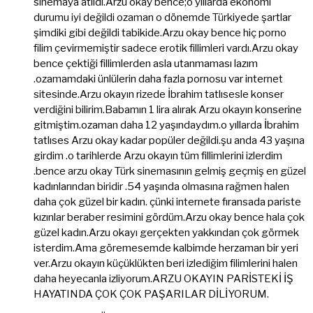
sinemaya atıldı.Arzu okay bence;o yıllarda ekonomi
durumu iyi değildi ozaman o dönemde Türkiyede şartlar
şimdiki gibi değildi tabikide.Arzu okay bence hiç porno
filim çevirmemiştir sadece erotik fillimleri vardı.Arzu okay
bence çektiği fillimlerden asla utanmaması lazım
.ozamamdaki ünlülerin daha fazla pornosu var internet
sitesinde.Arzu okayın rizede İbrahim tatlısesle konser
verdiğini bilirim.Babamın 1 lira alırak Arzu okayın konserine
gitmiştim.ozaman daha 12 yaşındaydım.o yıllarda İbrahim
tatlıses Arzu okay kadar popüler değildi.şu anda 43 yaşına
girdim .o tarihlerde Arzu okayın tüm fillimlerini izlerdim
.bence arzu okay Türk sinemasının gelmiş geçmiş en güzel
kadınlarından biridir .54 yaşında olmasına rağmen halen
daha çok güzel bir kadın. çünki internete fıransada pariste
kızınlar beraber resimini gördüm.Arzu okay bence hala çok
güzel kadın.Arzu okayı gerçekten yakkından çok görmek
isterdim.Ama göremesemde kalbimde herzaman bir yeri
ver.Arzu okayın küçüklükten beri izlediğim filimlerini halen
daha heyecanla izliyorum.ARZU OKAYIN PARİSTEKİ İŞ
HAYATINDA ÇOK ÇOK PAŞARILAR DİLİYORUM.