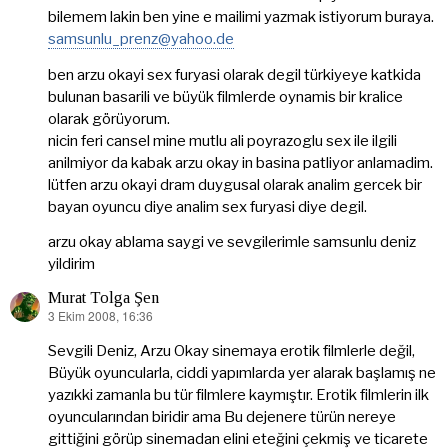
bilemem lakin ben yine e mailimi yazmak istiyorum buraya.
samsunlu_prenz@yahoo.de
ben arzu okayi sex furyasi olarak degil türkiyeye katkida
bulunan basarili ve büyük filmlerde oynamis bir kralice
olarak görüyorum.
nicin feri cansel mine mutlu ali poyrazoglu sex ile ilgili
anilmiyor da kabak arzu okay in basina patliyor anlamadim.
lütfen arzu okayi dram duygusal olarak analim gercek bir
bayan oyuncu diye analim sex furyasi diye degil.
arzu okay ablama saygi ve sevgilerimle samsunlu deniz
yildirim
Murat Tolga Şen
3 Ekim 2008, 16:36
dedi
ki:
Sevgili Deniz, Arzu Okay sinemaya erotik filmlerle değil,
Büyük oyuncularla, ciddi yapımlarda yer alarak başlamış ne
yazıkki zamanla bu tür filmlere kaymıştır. Erotik filmlerin ilk
oyuncularından biridir ama Bu dejenere türün nereye
gittiğini görüp sinemadan elini eteğini çekmiş ve ticarete