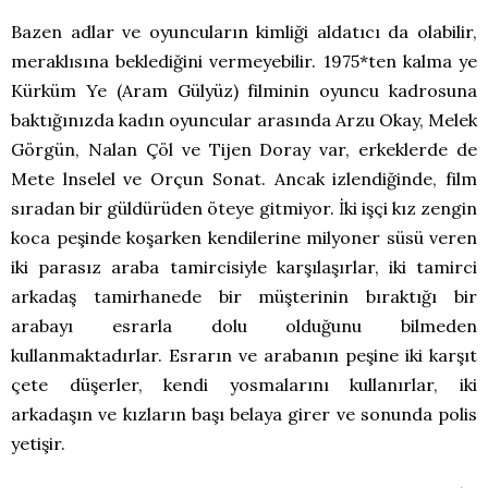
Bazen adlar ve oyuncuların kimliği aldatıcı da olabilir,
meraklısına beklediğini vermeyebilir. 1975*ten kalma ye
Kürküm Ye (Aram Gülyüz) filminin oyuncu kadrosuna
baktığınızda kadın oyuncular arasında Arzu Okay, Melek
Görgün, Nalan Çöl ve Tijen Doray var, erkeklerde de
Mete lnselel ve Orçun Sonat. Ancak izlendiğinde, film
sıradan bir güldürüden öteye gitmiyor. İki işçi kız zengin
koca peşinde koşarken kendilerine milyoner süsü veren
iki parasız araba tamircisiyle karşılaşırlar, iki tamirci
arkadaş tamirhanede bir müşterinin bıraktığı bir
arabayı esrarla dolu olduğunu bilmeden
kullanmaktadırlar. Esrarın ve arabanın peşine iki karşıt
çete düşerler, kendi yosmalarını kullanırlar, iki
arkadaşın ve kızların başı belaya girer ve sonunda polis
yetişir.