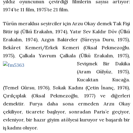
yıldız oyuncunun çevirdiği filmlerin sayısı artıyor:
1974’te 11 film, 1975’te 21 film.
Türün meraklısı seyirciler için Arzu Okay demek Tak Fişi
Bitir işi (Ülkü Erakalın, 1974), Yatır Sev Kaldır Döv (Ülkü
Erakalın, 1974), Azgın Bakireler (Süreyya Duru, 1975),
Bekâret Kemeri/Erkek Kemeri (Oksal Pekmezoğlu.
1975), Çalkala Yavrum Çalkala (Ülkü Erakalın, 1975),
Sevişmek Bir Dakika
(Aram Gülyüz, 1975),
Kucaktan Kucağa.
(Temel Gûrsu, 1976), Sokak Kadını (Çetin İnanç, 1976),
Çırılçıplak (Oksal Pekmezoğlu, 1977) ve diğerleri
demektir. Furya daha sona ermeden Arzu Okay
çekiliyor, ticarete başlıyor, sonradan Paris’e geçiyor,
evleniyor, bir hazır giyim atölyesi kuruyor ve başarılı bir
iş kadını oluyor.