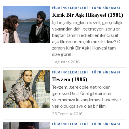
FILM İNCELEMELERI
·
TÜRK SINEMASI
Kırık Bir Aşk Hikayesi (1981)
İçi boş diyaloglarla bezeli, gerçekliğin
yakınından dahi geçmeyen, sonu en
baştan tahmin edilebilen ikinci sınıf
aşk filmlerinden çok mu sıkıldınız? O
zaman Kırık Bir Aşk Hikayesi tam
size göre!
1 Ağustos 2016
FILM İNCELEMELERI
·
TÜRK SINEMASI
Teyzem (1986)
Teyzem, gerek dile getirdikleri
gerekse Ümit Ünal gibi bir ismi
sinemamıza kazandırması hasebiyle
yeri oldukça ayrı olan bir film.
25 Temmuz 2016
FILM İNCELEMELERI
·
TÜRK SINEMASI