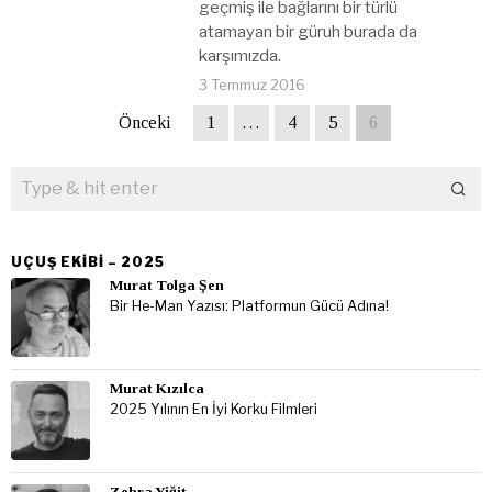
geçmiş ile bağlarını bir türlü
atamayan bir güruh burada da
karşımızda.
3 Temmuz 2016
Önceki
1
…
4
5
6
UÇUŞ EKIBI – 2025
Murat Tolga Şen
Bir He-Man Yazısı: Platformun Gücü Adına!
Murat Kızılca
2025 Yılının En İyi Korku Filmleri
Zehra Yiğit