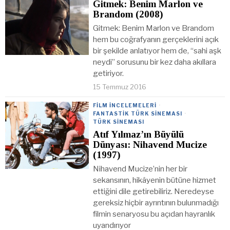
Gitmek: Benim Marlon ve
Brandom (2008)
Gitmek: Benim Marlon ve Brandom
hem bu coğrafyanın gerçeklerini açık
bir şekilde anlatıyor hem de, “sahi aşk
neydi” sorusunu bir kez daha akıllara
getiriyor.
15 Temmuz 2016
FILM İNCELEMELERI
·
FANTASTIK TÜRK SINEMASI
·
TÜRK SINEMASI
Atıf Yılmaz’ın Büyülü
Dünyası: Nihavend Mucize
(1997)
Nihavend Mucize’nin her bir
sekansının, hikâyenin bütüne hizmet
ettiğini dile getirebiliriz. Neredeyse
gereksiz hiçbir ayrıntının bulunmadığı
filmin senaryosu bu açıdan hayranlık
uyandırıyor