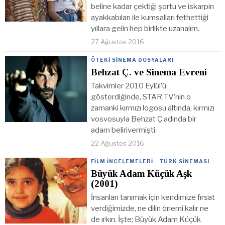
beline kadar çektiği şortu ve iskarpin
ayakkabıları ile kumsalları fethettiği
yıllara gelin hep birlikte uzanalım.
27 Ağustos 2016
ÖTEKI SINEMA DOSYALARI
Behzat Ç. ve Sinema Evreni
Takvimler 2010 Eylül’ü
gösterdiğinde, STAR TV’nin o
zamanki kırmızı logosu altında, kırmızı
vosvosuyla Behzat Ç adında bir
adam belirivermişti.
22 Ağustos 2016
FILM İNCELEMELERI
·
TÜRK SINEMASI
Büyük Adam Küçük Aşk
(2001)
İnsanları tanımak için kendimize fırsat
verdiğimizde, ne dilin önemi kalır ne
de ırkın. İşte; Büyük Adam Küçük