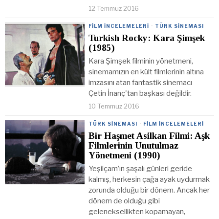
12 Temmuz 2016
FILM İNCELEMELERI
·
TÜRK SINEMASI
Turkish Rocky: Kara Şimşek
(1985)
Kara Şimşek filminin yönetmeni,
sinemamızın en kült filmlerinin altına
imzasını atan fantastik sinemacı
Çetin İnanç'tan başkası değildir.
10 Temmuz 2016
TÜRK SINEMASI
·
FILM İNCELEMELERI
Bir Haşmet Asilkan Filmi: Aşk
Filmlerinin Unutulmaz
Yönetmeni (1990)
Yeşilçam’ın şaşalı günleri geride
kalmış, herkesin çağa ayak uydurmak
zorunda olduğu bir dönem. Ancak her
dönem de olduğu gibi
geleneksellikten kopamayan,