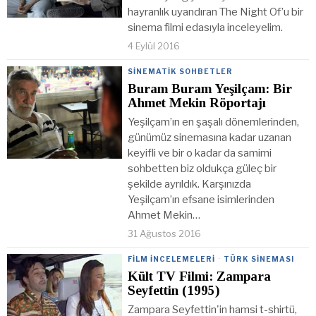
hayranlık uyandıran The Night Of’u bir
sinema filmi edasıyla inceleyelim.
4 Eylül 2016
SINEMATIK SOHBETLER
Buram Buram Yeşilçam: Bir
Ahmet Mekin Röportajı
Yeşilçam’ın en şaşalı dönemlerinden,
günümüz sinemasına kadar uzanan
keyifli ve bir o kadar da samimi
sohbetten biz oldukça güleç bir
şekilde ayrıldık. Karşınızda
Yeşilçam’ın efsane isimlerinden
Ahmet Mekin…
31 Ağustos 2016
FILM İNCELEMELERI
·
TÜRK SINEMASI
Kült TV Filmi: Zampara
Seyfettin (1995)
Zampara Seyfettin'in hamsi t-shirtü,