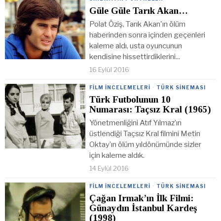
Güle Güle Tarık Akan…
Polat Öziş, Tarık Akan'ın ölüm
haberinden sonra içinden geçenleri
kaleme aldı, usta oyuncunun
kendisine hissettirdiklerini...
16 Eylül 2016
FILM İNCELEMELERI
·
TÜRK SINEMASI
Türk Futbolunun 10
Numarası: Taçsız Kral (1965)
Yönetmenliğini Atıf Yılmaz’ın
üstlendiği Taçsız Kral filmini Metin
Oktay’ın ölüm yıldönümünde sizler
için kaleme aldık.
14 Eylül 2016
FILM İNCELEMELERI
·
TÜRK SINEMASI
Çağan Irmak’ın İlk Filmi:
Günaydın İstanbul Kardeş
(1998)