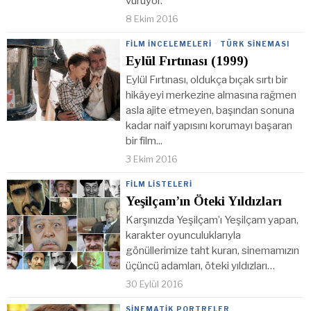
vuruyor.
8 Ekim 2016
FILM İNCELEMELERI
·
TÜRK SINEMASI
Eylül Fırtınası (1999)
Eylül Fırtınası, oldukça bıçak sırtı bir
hikâyeyi merkezine almasına rağmen
asla ajite etmeyen, başından sonuna
kadar naif yapısını korumayı başaran
bir film...
3 Ekim 2016
FILM LISTELERI
Yeşilçam’ın Öteki Yıldızları
Karşınızda Yeşilçam’ı Yeşilçam yapan,
karakter oyunculuklarıyla
gönüllerimize taht kuran, sinemamızın
üçüncü adamları, öteki yıldızları…
30 Eylül 2016
SINEMATIK PORTRELER