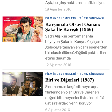
Aşk, bu çıkış noktasından filizleniyor.
18 Ağustos 2016
FILM İNCELEMELERI
·
TÜRK SINEMASI
Karşınızda Ofsayt Osman:
Şaka İle Karışık (1966)
Sadri Alışık’ın performansıyla
büyüyen Şaka ile Karışık Yeşilçam’ı
geleceğe taşıyan en canlı eserlerden
biri olarak ölümsüzlüğünü çoktan ilan
etmiş durumda…
12 Ağustos 2016
FILM İNCELEMELERI
·
TÜRK SINEMASI
Biri ve Diğerleri (1987)
Sinemamızın keşfedilmeye açık
filmlerinden olan Biri ve Diğerleri,
değeri bilinmeyenler listesinde hâlâ
üst sıralardaki yerini koruyor.
6 Ağustos 2016