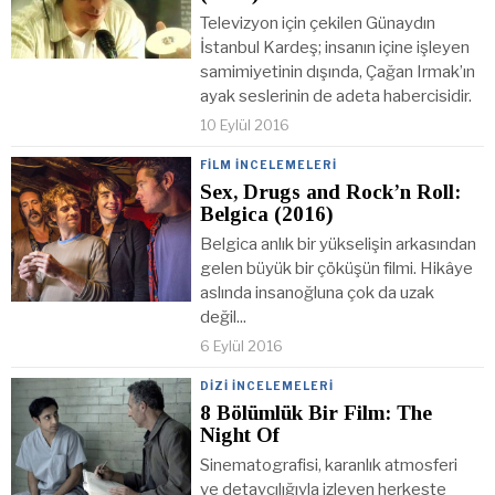
Televizyon için çekilen Günaydın
İstanbul Kardeş; insanın içine işleyen
samimiyetinin dışında, Çağan Irmak’ın
ayak seslerinin de adeta habercisidir.
10 Eylül 2016
FILM İNCELEMELERI
Sex, Drugs and Rock’n Roll:
Belgica (2016)
Belgica anlık bir yükselişin arkasından
gelen büyük bir çöküşün filmi. Hikâye
aslında insanoğluna çok da uzak
değil...
6 Eylül 2016
DIZI İNCELEMELERI
8 Bölümlük Bir Film: The
Night Of
Sinematografisi, karanlık atmosferi
ve detaycılığıyla izleyen herkeste