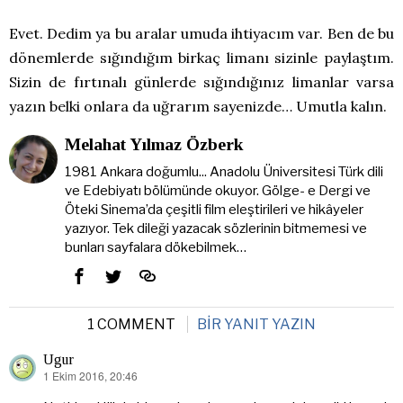
Evet. Dedim ya bu aralar umuda ihtiyacım var. Ben de bu
dönemlerde sığındığım birkaç limanı sizinle paylaştım.
Sizin de fırtınalı günlerde sığındığınız limanlar varsa
yazın belki onlara da uğrarım sayenizde… Umutla kalın.
Melahat Yılmaz Özberk
1981 Ankara doğumlu... Anadolu Üniversitesi Türk dili
ve Edebiyatı bölümünde okuyor. Gölge- e Dergi ve
Öteki Sinema’da çeşitli film eleştirileri ve hikâyeler
yazıyor. Tek dileği yazacak sözlerinin bitmemesi ve
bunları sayfalara dökebilmek…
1 COMMENT
BIR YANIT YAZIN
Ugur
1 Ekim 2016, 20:46
dedi
ki: