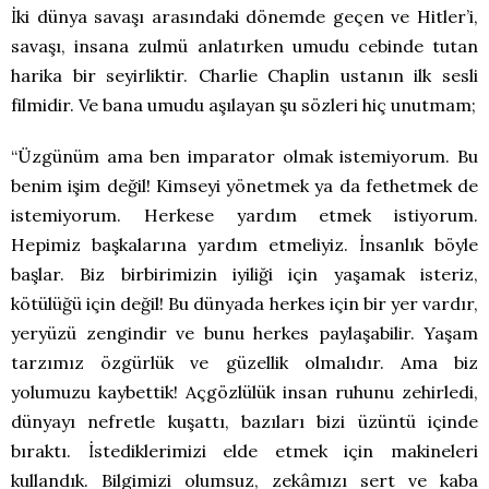
İki dünya savaşı arasındaki dönemde geçen ve Hitler’i,
savaşı, insana zulmü anlatırken umudu cebinde tutan
harika bir seyirliktir. Charlie Chaplin ustanın ilk sesli
filmidir. Ve bana umudu aşılayan şu sözleri hiç unutmam;
“Üzgünüm ama ben imparator olmak istemiyorum. Bu
benim işim değil! Kimseyi yönetmek ya da fethetmek de
istemiyorum. Herkese yardım etmek istiyorum.
Hepimiz başkalarına yardım etmeliyiz. İnsanlık böyle
başlar. Biz birbirimizin iyiliği için yaşamak isteriz,
kötülüğü için değil! Bu dünyada herkes için bir yer vardır,
yeryüzü zengindir ve bunu herkes paylaşabilir. Yaşam
tarzımız özgürlük ve güzellik olmalıdır. Ama biz
yolumuzu kaybettik! Açgözlülük insan ruhunu zehirledi,
dünyayı nefretle kuşattı, bazıları bizi üzüntü içinde
bıraktı. İstediklerimizi elde etmek için makineleri
kullandık. Bilgimizi olumsuz, zekâmızı sert ve kaba