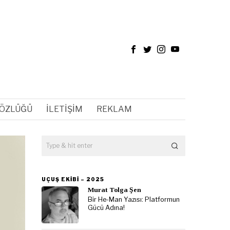
SÖZLÜĞÜ
İLETIŞIM
REKLAM
UÇUŞ EKIBI – 2025
Murat Tolga Şen
Bir He-Man Yazısı: Platformun
Gücü Adına!