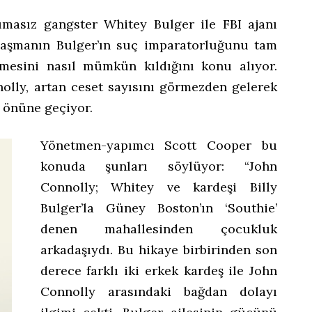
masız gangster Whitey Bulger ile FBI ajanı
laşmanın Bulger’ın suç imparatorluğunu tam
tmesini nasıl mümkün kıldığını konu alıyor.
nolly, artan ceset sayısını görmezden gelerek
 önüne geçiyor.
Yönetmen-yapımcı Scott Cooper bu
konuda şunları söylüyor: “John
Connolly; Whitey ve kardeşi Billy
Bulger’la Güney Boston’ın ‘Southie’
denen mahallesinden çocukluk
arkadaşıydı. Bu hikaye birbirinden son
derece farklı iki erkek kardeş ile John
Connolly arasındaki bağdan dolayı