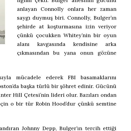
ilgimi çekti. Bulger ailesinin gücünü
anlayan Connolly onlara her zaman
saygı duymuş biri. Connolly, Bulger’ın
şehirde at koşturmasına izin veriyor
çünkü çocukken Whitey’nin bir oyun
alanı kavgasında kendisine arka
çıkmasından bu yana onun gözüne
ıyla mücadele ederek FBI basamaklarını
ston’da başka türlü bir şöhret edinir. Gücünü
nter Hill Çetesi’nin lideri olur. Bazıları ondan
için o bir tür Robin Hood’dur çünkü semtine
andıran Johnny Depp, Bulger’ın tercih ettiği