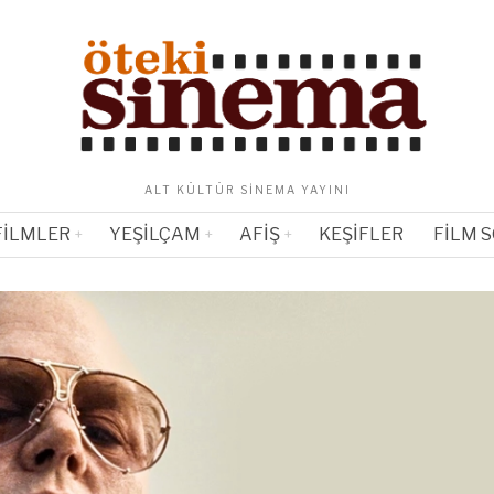
ALT KÜLTÜR SINEMA YAYINI
FILMLER
YEŞILÇAM
AFIŞ
KEŞIFLER
FILM 