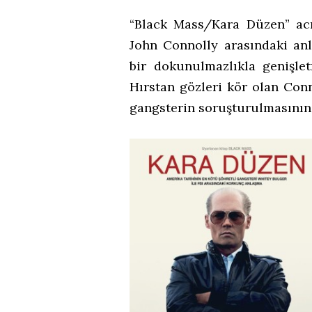
“Black Mass/Kara Düzen” acı
John Connolly arasındaki an
bir dokunulmazlıkla genişle
Hırstan gözleri kör olan Con
gangsterin soruşturulmasının