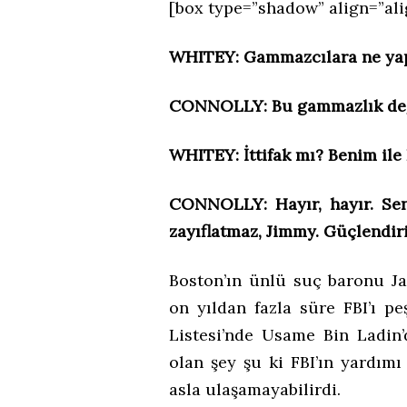
[box type=”shadow” align=”ali
WHITEY: Gammazcılara ne yapt
CONNOLLY: Bu gammazlık değil,
WHITEY: İttifak mı? Benim ile
CONNOLLY: Hayır, hayır. Sen
zayıflatmaz, Jimmy. Güçlendir
Boston’ın ünlü suç baronu Ja
on yıldan fazla süre FBI’ı 
Listesi’nde Usame Bin Ladin
olan şey şu ki FBI’ın yardım
asla ulaşamayabilirdi.