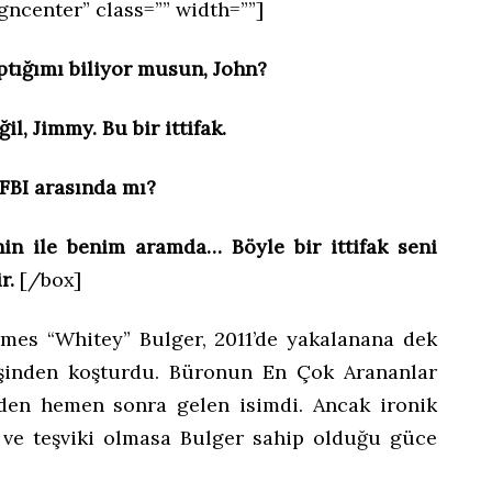
gncenter” class=”” width=””]
ığımı biliyor musun, John?
 Jimmy. Bu bir ittifak.
 FBI arasında mı?
in ile benim aramda… Böyle bir ittifak seni
ir.
[/box]
mes “Whitey” Bulger, 2011’de yakalanana dek
peşinden koşturdu. Büronun En Çok Arananlar
’den hemen sonra gelen isimdi. Ancak ironik
ı ve teşviki olmasa Bulger sahip olduğu güce