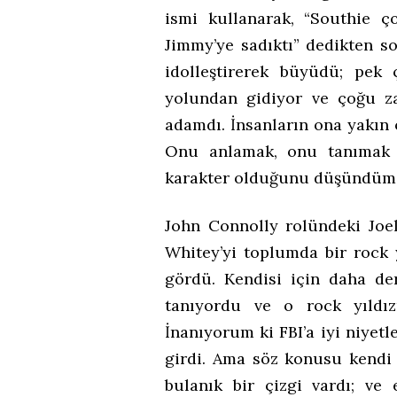
ismi kullanarak, “Southie ç
Jimmy’ye sadıktı” dedikten s
idolleştirerek büyüdü; pek
yolundan gidiyor ve çoğu z
adamdı. İnsanların ona yakın o
Onu anlamak, onu tanımak is
karakter olduğunu düşündüm v
John Connolly rolündeki Joel
Whitey’yi toplumda bir rock y
gördü. Kendisi için daha de
tanıyordu ve o rock yıldız
İnanıyorum ki FBI’a iyi niyet
girdi. Ama söz konusu kendi
bulanık bir çizgi vardı; v