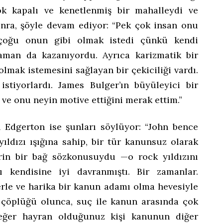
ok kapalı ve kenetlenmiş bir mahalleydi ve
onra, şöyle devam ediyor: “Pek çok insan onu
 çoğu onun gibi olmak istedi çünkü kendi
aman da kazanıyordu. Ayrıca karizmatik bir
lmak istemesini sağlayan bir çekiciliği vardı.
tiyorlardı. James Bulger’ın büyüleyici bir
e onu neyin motive ettiğini merak ettim.”
 Edgerton ise şunları söylüyor: “John bence
ıldızı ışığına sahip, bir tür kanunsuz olarak
rin bir bağ sözkonusuydu —o rock yıldızını
ı kendisine iyi davranmıştı. Bir zamanlar.
lerle ve harika bir kanun adamı olma hevesiyle
 çöplüğü olunca, suç ile kanun arasında çok
e eğer hayran olduğunuz kişi kanunun diğer