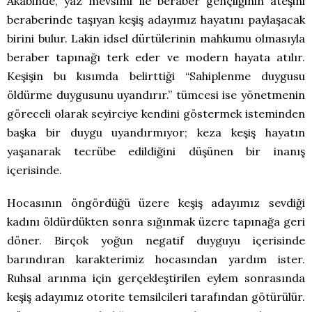
Akabinde, yaz mevsimi ile beraber gençliğinin ateşini
beraberinde taşıyan keşiş adayımız hayatını paylaşacak
birini bulur. Lakin idsel dürtülerinin mahkumu olmasıyla
beraber tapınağı terk eder ve modern hayata atılır.
Keşişin bu kısımda belirttiği “Sahiplenme duygusu
öldürme duygusunu uyandırır.” tümcesi ise yönetmenin
göreceli olarak seyirciye kendini göstermek isteminden
başka bir duygu uyandırmıyor; keza keşiş hayatın
yaşanarak tecrübe edildiğini düşünen bir inanış
içerisinde.
Hocasının öngördüğü üzere keşiş adayımız sevdiği
kadını öldürdükten sonra sığınmak üzere tapınağa geri
döner. Birçok yoğun negatif duyguyu içerisinde
barındıran karakterimiz hocasından yardım ister.
Ruhsal arınma için gerçekleştirilen eylem sonrasında
keşiş adayımız otorite temsilcileri tarafından götürülür.