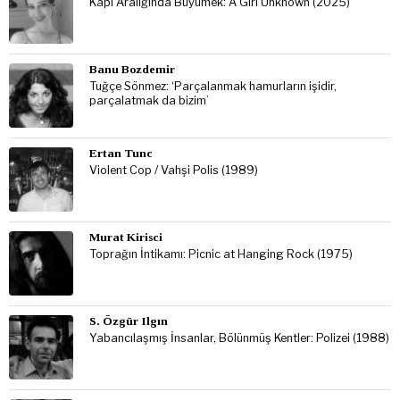
Kapı Aralığında Büyümek: A Girl Unknown (2025)
Banu Bozdemir
Tuğçe Sönmez: ‘Parçalanmak hamurların işidir,
parçalatmak da bizim’
Ertan Tunc
Violent Cop / Vahşi Polis (1989)
Murat Kirisci
Toprağın İntikamı: Picnic at Hanging Rock (1975)
S. Özgür Ilgın
Yabancılaşmış İnsanlar, Bölünmüş Kentler: Polizei (1988)