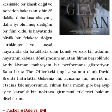
kesinlikle bir klasik değil ve
nereden bakarsanız bir 25
dakika daha kısa olsaymış
daha iyi olurmuş dediğim
bir film oldu. İş hayatında
büyük bir felakete doğru
sürüklenen ve sosyal
hayatında da bataklıkta olan komik ve ezik bir adamın
hayatının kabusa dönüşmesini anlatan filmin başrolünde
Andy Nyman muhteşem bir performans gösteriyor.
Bana biraz The Office’teki (ingiliz yapımı olan) David
Brent’i hatırlattı. Gülseniz mi, acısanız mı, nefret mi
etseniz bilemiyorsunuz. Filmin kara mizah gibi başlayıp
iyice karanlık bir noktaya gitmesini etkileyici buldum
diyebilirim…
– Tucker & Dale vs. Evil