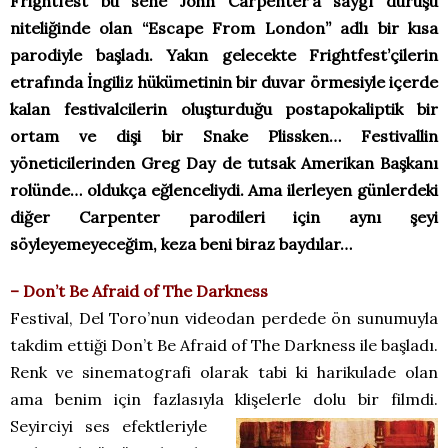
Frightfest bu sene John Carpenter’a saygı duruşu
niteliğinde olan “Escape From London” adlı bir kısa
parodiyle başladı. Yakın gelecekte Frightfest’çilerin
etrafında İngiliz hükümetinin bir duvar örmesiyle içerde
kalan festivalcilerin oluşturduğu postapokaliptik bir
ortam ve dişi bir Snake Plissken… Festivallin
yöneticilerinden Greg Day de tutsak Amerikan Başkanı
rolünde… oldukça eğlenceliydi. Ama ilerleyen günlerdeki
diğer Carpenter parodileri için aynı şeyi
söyleyemeyeceğim, keza beni biraz baydılar…
– Don’t Be Afraid of The Darkness
Festival, Del Toro’nun videodan perdede ön sunumuyla
takdim ettiği Don’t Be Afraid of The Darkness ile başladı.
Renk ve sinematografi olarak tabi ki harikulade olan
ama benim için fazlasıyla klişelerle dolu bir filmdi.
Seyirciyi ses efektleriyle