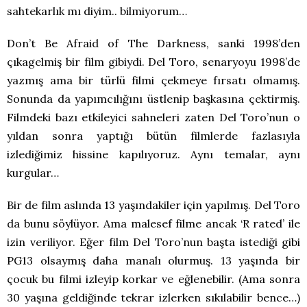
sahtekarlık mı diyim.. bilmiyorum…
Don’t Be Afraid of The Darkness, sanki 1998’den
çıkagelmiş bir film gibiydi. Del Toro, senaryoyu 1998’de
yazmış ama bir türlü filmi çekmeye fırsatı olmamış.
Sonunda da yapımcılığını üstlenip başkasına çektirmiş.
Filmdeki bazı etkileyici sahneleri zaten Del Toro’nun o
yıldan sonra yaptığı bütün filmlerde fazlasıyla
izlediğimiz hissine kapılıyoruz. Aynı temalar, aynı
kurgular…
Bir de film aslında 13 yaşındakiler için yapılmış. Del Toro
da bunu söylüyor. Ama malesef filme ancak ‘R rated’ ile
izin veriliyor. Eğer film Del Toro’nun başta istediği gibi
PG13 olsaymış daha manalı olurmuş. 13 yaşında bir
çocuk bu filmi izleyip korkar ve eğlenebilir. (Ama sonra
30 yaşına geldiğinde tekrar izlerken sıkılabilir bence…)