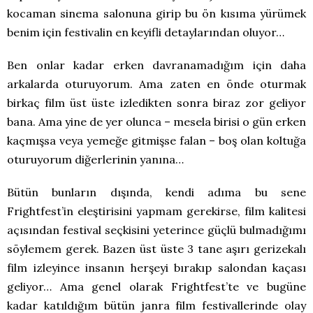
kocaman sinema salonuna girip bu ön kısıma yürümek
benim için festivalin en keyifli detaylarından oluyor…
Ben onlar kadar erken davranamadığım için daha
arkalarda oturuyorum. Ama zaten en önde oturmak
birkaç film üst üste izledikten sonra biraz zor geliyor
bana. Ama yine de yer olunca – mesela birisi o gün erken
kaçmışsa veya yemeğe gitmişse falan – boş olan koltuğa
oturuyorum diğerlerinin yanına…
Bütün bunların dışında, kendi adıma bu sene
Frightfest’in eleştirisini yapmam gerekirse, film kalitesi
açısından festival seçkisini yeterince güçlü bulmadığımı
söylemem gerek. Bazen üst üste 3 tane aşırı gerizekalı
film izleyince insanın herşeyi bırakıp salondan kaçası
geliyor… Ama genel olarak Frightfest’te ve bugüne
kadar katıldığım bütün janra film festivallerinde olay