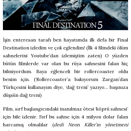
İşin enteresan tarafı ben hayatımda ilk defa bir Final
Destination izledim ve çok eglendim! (İlk 4 filmdeki ölüm
sahnelerini Youtube’dan izlemiştim zaten) O yüzden
bütün filmlerde var olan bu rüya sahnesini falan hiç
bilmiyordum. Baya eğlenceli bir rollercoaster oldu
benim için. (‘Rollercoaster’a bakıyorum Zargan’dan
Türkçesini kullanayım diye, ‘dağ treni’ yazıyo… başınıza
düşsün dağ treni)
Film, sırf başlangıcındaki inanılmaz ötesi ‘köprü sahnesi’
için bile izlenir. Sırf bu sahne için 4 milyon dolar falan
harcamış olmalılar (
dedi Neon Killer’ın yönetmeni