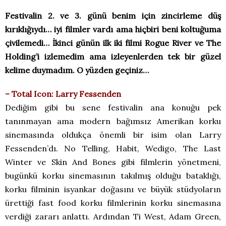
Festivalin 2. ve 3. günü benim için zincirleme düş
kırıklığıydı… iyi filmler vardı ama hiçbiri beni koltuğuma
çivilemedi… İkinci günün ilk iki filmi Rogue River ve The
Holding’i izlemedim ama izleyenlerden tek bir güzel
kelime duymadım. O yüzden geçiniz…
– Total Icon: Larry Fessenden
Dediğim gibi bu sene festivalin ana konuğu pek
tanınmayan ama modern bağımsız Amerikan korku
sinemasında oldukça önemli bir isim olan Larry
Fessenden’dı. No Telling, Habit, Wedigo, The Last
Winter ve Skin And Bones gibi filmlerin yönetmeni,
bugünkü korku sinemasının takılmış olduğu bataklığı,
korku filminin isyankar doğasını ve büyük stüdyoların
ürettiği fast food korku filmlerinin korku sinemasına
verdiği zararı anlattı. Ardından Ti West, Adam Green,