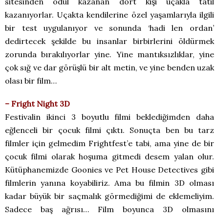
sitesinden ödül kazanan dört kişi uçakla tatil
kazanıyorlar. Uçakta kendilerine özel yaşamlarıyla ilgili
bir test uygulanıyor ve sonunda ‘hadi len ordan’
dedirtecek şekilde bu insanlar birbirlerini öldürmek
zorunda bırakılıyorlar yine. Yine mantıksızlıklar, yine
çok sığ ve dar görüşlü bir alt metin, ve yine benden uzak
olası bir film…
– Fright Night 3D
Festivalin ikinci 3 boyutlu filmi beklediğimden daha
eğlenceli bir çocuk filmi çıktı. Sonuçta ben bu tarz
filmler için gelmedim Frightfest’e tabi, ama yine de bir
çocuk filmi olarak hoşuma gitmedi desem yalan olur.
Kütüphanemizde Goonies ve Pet House Detectives gibi
filmlerin yanına koyabiliriz. Ama bu filmin 3D olması
kadar büyük bir saçmalık görmediğimi de eklemeliyim.
Sadece baş ağrısı… Film boyunca 3D olmasını