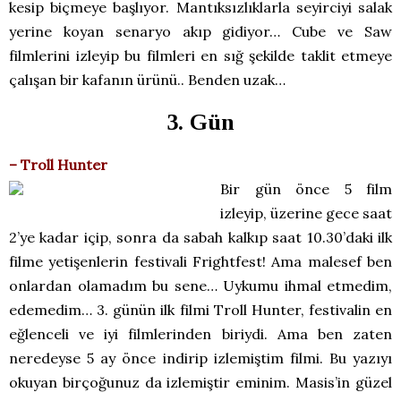
kesip biçmeye başlıyor. Mantıksızlıklarla seyirciyi salak
yerine koyan senaryo akıp gidiyor… Cube ve Saw
filmlerini izleyip bu filmleri en sığ şekilde taklit etmeye
çalışan bir kafanın ürünü.. Benden uzak…
3. Gün
– Troll Hunter
Bir gün önce 5 film
izleyip, üzerine gece saat
2’ye kadar içip, sonra da sabah kalkıp saat 10.30’daki ilk
filme yetişenlerin festivali Frightfest! Ama malesef ben
onlardan olamadım bu sene… Uykumu ihmal etmedim,
edemedim… 3. günün ilk filmi Troll Hunter, festivalin en
eğlenceli ve iyi filmlerinden biriydi. Ama ben zaten
neredeyse 5 ay önce indirip izlemiştim filmi. Bu yazıyı
okuyan birçoğunuz da izlemiştir eminim. Masis’in güzel