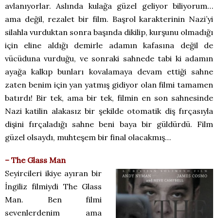
avlanıyorlar. Aslında kulağa güzel geliyor biliyorum…
ama değil, rezalet bir film. Başrol karakterinin Nazi’yi
silahla vurduktan sonra başında dikilip, kurşunu olmadığı
için eline aldığı demirle adamın kafasına değil de
vücüduna vurduğu, ve sonraki sahnede tabi ki adamın
ayağa kalkıp bunları kovalamaya devam ettiği sahne
zaten benim için yan yatmış gidiyor olan filmi tamamen
batırdı! Bir tek, ama bir tek, filmin en son sahnesinde
Nazi katilin alakasız bir şekilde otomatik diş fırçasıyla
dişini fırçaladığı sahne beni baya bir güldürdü. Film
güzel olsaydı, muhteşem bir final olacakmış…
– The Glass Man
Seyircileri ikiye ayıran bir
İngiliz filmiydi The Glass
Man. Ben filmi
sevenlerdenim ama