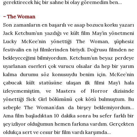
gerektirecek hiç bir sahne bi olay göremedim ben…
– The Woman
Son zamanların en başarılı ve asap bozucu korku yazarı
Jack Ketchum’un yazdığı ve kült film May’in yönetmeni
Lucky McKee’nin yönettiği The Woman, şüphesiz
festivalin en iyi filmlerinden biriydi. Doğrusu filmden ne
bekleyeceğimi bilmiyordum. Ketchum’un beyaz perdeye
uyarlanan eserleri çok vurucu olsalar da hep bir yarım
kalma durumu söz konusuydu benim için. McKee’nin
çabucak kült statüsüne ulaşan ilk filmi May’i hala
izleyememiştim, ve Masters of Horror dizisinde
yönettiği Sick Girl bölümünü çok kötü bulmuştum. Bu
sebeple The Woman’dan da birşey beklemiyordum…
Ama film başladıktan 10 dakika sonra bu sefer farklı bir
şey izliyor olduğumun hemen farkına vardım. Gerçekten
oldukça sert ve cesur bir film vardı karşımda…