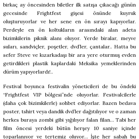
birkaç ay öncesinden biletler ilk satışa çıkacağı günün
gecesinde Frightfest gişesi önünde kuyruk
oluşturuyorlar ve her sene en ön sırayı kapıyorlar.
Perdeyle en ön koltukların arasındaki alan adeta
bizimkilerin piknik alanı oluyor. Yerde biralar, meyve
suları, sandviçler, poşetler, dvd’ler, çantalar.. Hatta bu
sefer Steve ve kızarkadaşı bir ara yere oturmuş evden
getirdikleri plastik kaplardaki Meksika yemeklerinden
dürüm yapıyorlardı!..
Festival boyunca festivalin yöneticileri de bu öndeki
“Frightfest VIP bölgesi”nde oluyorlar. Festivalcilerle
(daha çok bizimkilerle) sohbet ediyorlar. Bazen bedava
poster, tshirt veya dandik dvd’ler dağıtılıyor ve o zaman
herkes buraya zombi gibi yığılıyor falan filan… Tabi her
film öncesi yerdeki bütün herşey 10 saniye içinde
toparlanıyor ve tertemiz oluyor… İşte her sabah bu