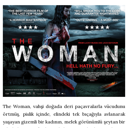
The Woman, vahşi doğada deri paçavralarla vücudunu
örtmüş, pislik içinde, elindeki tek bıçağıyla avlanarak
yaşayan gizemli bir kadının, melek görünümlü şeytan bir