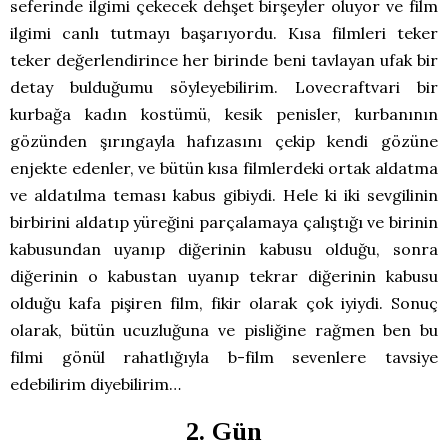
seferinde ilgimi çekecek dehşet birşeyler oluyor ve film
ilgimi canlı tutmayı başarıyordu. Kısa filmleri teker
teker değerlendirince her birinde beni tavlayan ufak bir
detay bulduğumu söyleyebilirim. Lovecraftvari bir
kurbağa kadın kostümü, kesik penisler, kurbanının
gözünden şırıngayla hafızasını çekip kendi gözüne
enjekte edenler, ve bütün kısa filmlerdeki ortak aldatma
ve aldatılma teması kabus gibiydi. Hele ki iki sevgilinin
birbirini aldatıp yüreğini parçalamaya çalıştığı ve birinin
kabusundan uyanıp diğerinin kabusu olduğu, sonra
diğerinin o kabustan uyanıp tekrar diğerinin kabusu
olduğu kafa pişiren film, fikir olarak çok iyiydi. Sonuç
olarak, bütün ucuzluğuna ve pisliğine rağmen ben bu
filmi gönül rahatlığıyla b-film sevenlere tavsiye
edebilirim diyebilirim…
2. Gün