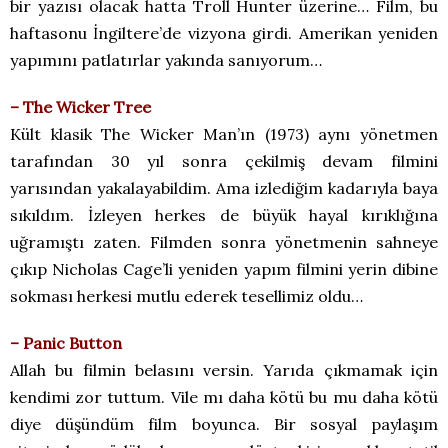
bir yazısı olacak hatta Troll Hunter üzerine… Film, bu
haftasonu İngiltere’de vizyona girdi. Amerikan yeniden
yapımını patlatırlar yakında sanıyorum…
– The Wicker Tree
Kült klasik The Wicker Man’ın (1973) aynı yönetmen
tarafından 30 yıl sonra çekilmiş devam filmini
yarısından yakalayabildim. Ama izlediğim kadarıyla baya
sıkıldım. İzleyen herkes de büyük hayal kırıklığına
uğramıştı zaten. Filmden sonra yönetmenin sahneye
çıkıp Nicholas Cage’li yeniden yapım filmini yerin dibine
sokması herkesi mutlu ederek tesellimiz oldu…
– Panic Button
Allah bu filmin belasını versin. Yarıda çıkmamak için
kendimi zor tuttum. Vile mı daha kötü bu mu daha kötü
diye düşündüm film boyunca. Bir sosyal paylaşım