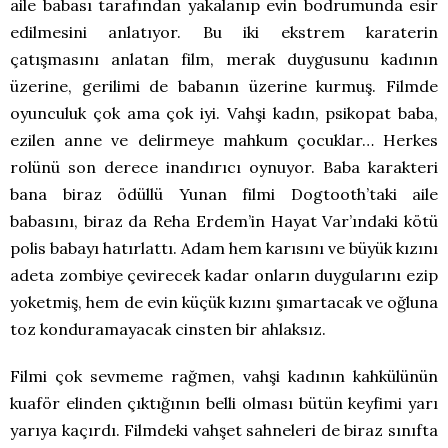
aile babası tarafından yakalanıp evin bodrumunda esir
edilmesini anlatıyor. Bu iki ekstrem karaterin
çatışmasını anlatan film, merak duygusunu kadının
üzerine, gerilimi de babanın üzerine kurmuş. Filmde
oyunculuk çok ama çok iyi. Vahşi kadın, psikopat baba,
ezilen anne ve delirmeye mahkum çocuklar… Herkes
rolünü son derece inandırıcı oynuyor. Baba karakteri
bana biraz ödüllü Yunan filmi Dogtooth’taki aile
babasını, biraz da Reha Erdem’in Hayat Var’ındaki kötü
polis babayı hatırlattı. Adam hem karısını ve büyük kızını
adeta zombiye çevirecek kadar onların duygularını ezip
yoketmiş, hem de evin küçük kızını şımartacak ve oğluna
toz konduramayacak cinsten bir ahlaksız.
Filmi çok sevmeme rağmen, vahşi kadının kahkülünün
kuaför elinden çıktığının belli olması bütün keyfimi yarı
yarıya kaçırdı. Filmdeki vahşet sahneleri de biraz sınıfta