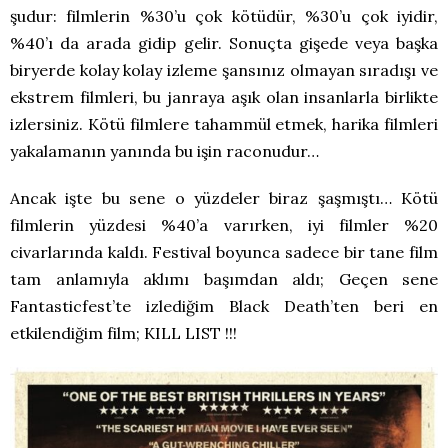
şudur: filmlerin %30’u çok kötüdür, %30’u çok iyidir,
%40’ı da arada gidip gelir. Sonuçta gişede veya başka
biryerde kolay kolay izleme şansınız olmayan sıradışı ve
ekstrem filmleri, bu janraya aşık olan insanlarla birlikte
izlersiniz. Kötü filmlere tahammül etmek, harika filmleri
yakalamanın yanında bu işin raconudur…
Ancak işte bu sene o yüzdeler biraz şaşmıştı… Kötü
filmlerin yüzdesi %40’a varırken, iyi filmler %20
civarlarında kaldı. Festival boyunca sadece bir tane film
tam anlamıyla aklımı başımdan aldı; Geçen sene
Fantasticfest’te izlediğim Black Death’ten beri en
etkilendiğim film; KILL LIST !!!