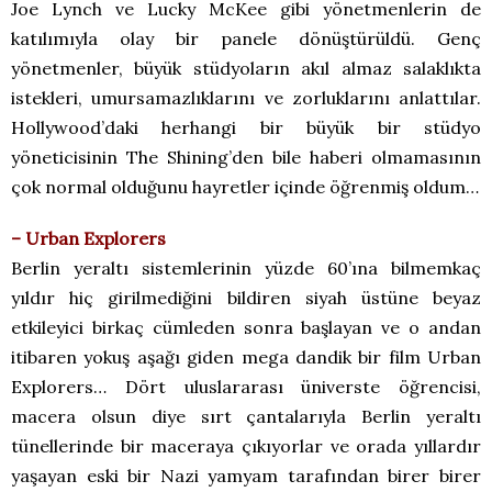
Joe Lynch ve Lucky McKee gibi yönetmenlerin de
katılımıyla olay bir panele dönüştürüldü. Genç
yönetmenler, büyük stüdyoların akıl almaz salaklıkta
istekleri, umursamazlıklarını ve zorluklarını anlattılar.
Hollywood’daki herhangi bir büyük bir stüdyo
yöneticisinin The Shining’den bile haberi olmamasının
çok normal olduğunu hayretler içinde öğrenmiş oldum…
– Urban Explorers
Berlin yeraltı sistemlerinin yüzde 60’ına bilmemkaç
yıldır hiç girilmediğini bildiren siyah üstüne beyaz
etkileyici birkaç cümleden sonra başlayan ve o andan
itibaren yokuş aşağı giden mega dandik bir film Urban
Explorers… Dört uluslararası üniverste öğrencisi,
macera olsun diye sırt çantalarıyla Berlin yeraltı
tünellerinde bir maceraya çıkıyorlar ve orada yıllardır
yaşayan eski bir Nazi yamyam tarafından birer birer