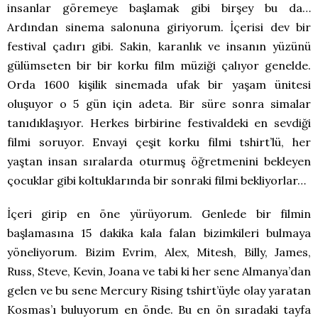
insanlar göremeye başlamak gibi birşey bu da…
Ardından sinema salonuna giriyorum. İçerisi dev bir
festival çadırı gibi. Sakin, karanlık ve insanın yüzünü
gülümseten bir bir korku film müziği çalıyor genelde.
Orda 1600 kişilik sinemada ufak bir yaşam ünitesi
oluşuyor o 5 gün için adeta. Bir süre sonra simalar
tanıdıklaşıyor. Herkes birbirine festivaldeki en sevdiği
filmi soruyor. Envayi çeşit korku filmi tshirt’lü, her
yaştan insan sıralarda oturmuş öğretmenini bekleyen
çocuklar gibi koltuklarında bir sonraki filmi bekliyorlar…
İçeri girip en öne yürüyorum. Genlede bir filmin
başlamasına 15 dakika kala falan bizimkileri bulmaya
yöneliyorum. Bizim Evrim, Alex, Mitesh, Billy, James,
Russ, Steve, Kevin, Joana ve tabi ki her sene Almanya’dan
gelen ve bu sene Mercury Rising tshirt’üyle olay yaratan
Kosmas’ı buluyorum en önde. Bu en ön sıradaki tayfa