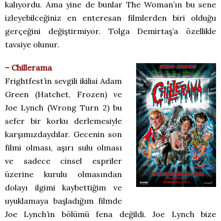
kalıyordu. Ama yine de bunlar The Woman’ın bu sene
izleyebilceğiniz en enteresan filmlerden biri olduğu
gerçeğini değiştirmiyor. Tolga Demirtaş’a özellikle
tavsiye olunur.
– Chillerama
Frightfest’in sevgili ikilisi Adam
Green (Hatchet, Frozen) ve
Joe Lynch (Wrong Turn 2) bu
sefer bir korku derlemesiyle
karşımızdaydılar. Gecenin son
filmi olması, aşırı sulu olması
ve sadece cinsel espriler
üzerine kurulu olmasından
dolayı ilgimi kaybettiğim ve
uyuklamaya başladığım filmde
Joe Lynch’in bölümü fena değildi. Joe Lynch bize