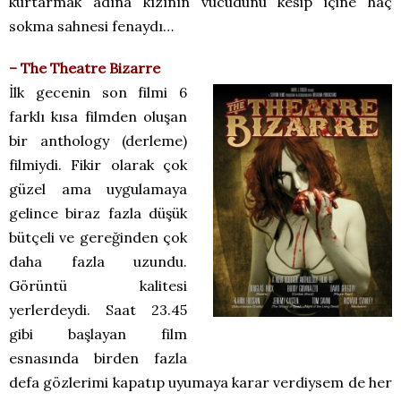
kurtarmak adına kızının vücudunu kesip içine haç
sokma sahnesi fenaydı…
– The Theatre Bizarre
İlk gecenin son filmi 6
farklı kısa filmden oluşan
bir anthology (derleme)
filmiydi. Fikir olarak çok
güzel ama uygulamaya
gelince biraz fazla düşük
bütçeli ve gereğinden çok
daha fazla uzundu.
Görüntü kalitesi
yerlerdeydi. Saat 23.45
gibi başlayan film
esnasında birden fazla
defa gözlerimi kapatıp uyumaya karar verdiysem de her