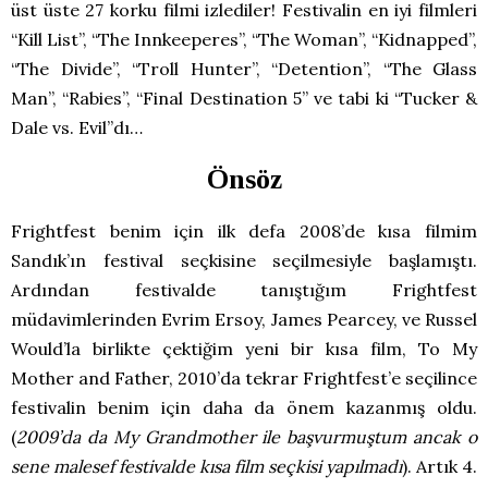
üst üste 27 korku filmi izlediler! Festivalin en iyi filmleri
“Kill List”, “The Innkeeperes”, “The Woman”, “Kidnapped”,
“The Divide”, “Troll Hunter”, “Detention”, “The Glass
Man”, “Rabies”, “Final Destination 5” ve tabi ki “Tucker &
Dale vs. Evil”dı…
Önsöz
Frightfest benim için ilk defa 2008’de kısa filmim
Sandık’ın festival seçkisine seçilmesiyle başlamıştı.
Ardından festivalde tanıştığım Frightfest
müdavimlerinden Evrim Ersoy, James Pearcey, ve Russel
Would’la birlikte çektiğim yeni bir kısa film, To My
Mother and Father, 2010’da tekrar Frightfest’e seçilince
festivalin benim için daha da önem kazanmış oldu.
(
2009’da da My Grandmother ile başvurmuştum ancak o
sene malesef festivalde kısa film seçkisi yapılmadı
). Artık 4.