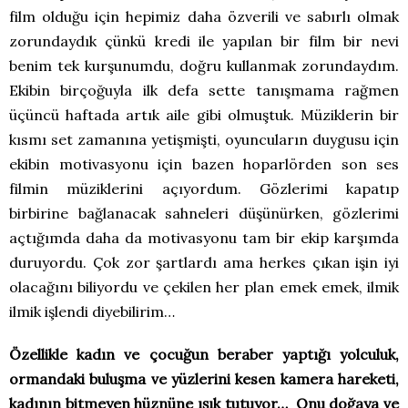
film olduğu için hepimiz daha özverili ve sabırlı olmak
zorundaydık çünkü kredi ile yapılan bir film bir nevi
benim tek kurşunumdu, doğru kullanmak zorundaydım.
Ekibin birçoğuyla ilk defa sette tanışmama rağmen
üçüncü haftada artık aile gibi olmuştuk. Müziklerin bir
kısmı set zamanına yetişmişti, oyuncuların duygusu için
ekibin motivasyonu için bazen hoparlörden son ses
filmin müziklerini açıyordum. Gözlerimi kapatıp
birbirine bağlanacak sahneleri düşünürken, gözlerimi
açtığımda daha da motivasyonu tam bir ekip karşımda
duruyordu. Çok zor şartlardı ama herkes çıkan işin iyi
olacağını biliyordu ve çekilen her plan emek emek, ilmik
ilmik işlendi diyebilirim…
Özellikle kadın ve çocuğun beraber yaptığı yolculuk,
ormandaki buluşma ve yüzlerini kesen kamera hareketi,
kadının bitmeyen hüznüne ışık tutuyor… Onu doğaya ve