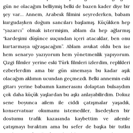
gün ne olacağım belliymiş belki de bazen kader diye bir
şey var… Annem, Arabesk filmini seyrederken, babam
kurgudayken doğum sancıları başlamış. Küçükken hep
“yazarcı” olmak istermişim, ablam da hep ağlarmış
“kardeşimi düşünce suçundan içeri atacaklar, ben onu
kurtarmaya uğraşacağım”. Ablam avukat oldu ben ise
hem senaryo yazıyorum hem yönetmenlik yapıyorum.
Çizgi filmler yerine eski Türk filmleri izlerdim, replikleri
ezberlerdim ama bir gün sinemaya bu kadar aşık
olacağım aklımın ucundan geçmezdi. Belki annemin eski
gitarı yerine babamın kamerasını dolaptan bulsaydım
çok daha küçük yaşlardan bu aşkı anlayabilirdim. Dokuz
sene boyunca ailem ile ciddi çatışmalar yaşadık,
konservatuar okumamı istemediler, lisedeyken bir
dostumu trafik kazasında kaybettim ve ailemle
çatışmayı bıraktım ama bu sefer de başka bir tutku