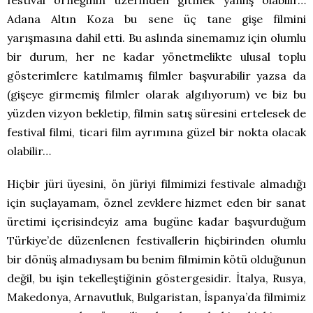
festival örneğinin üzerinden gitmek yanlış olabilir…
Adana Altın Koza bu sene üç tane gişe filmini
yarışmasına dahil etti. Bu aslında sinemamız için olumlu
bir durum, her ne kadar yönetmelikte ulusal toplu
gösterimlere katılmamış filmler başvurabilir yazsa da
(gişeye girmemiş filmler olarak algılıyorum) ve biz bu
yüzden vizyon bekletip, filmin satış süresini ertelesek de
festival filmi, ticari film ayrımına güzel bir nokta olacak
olabilir…
Hiçbir jüri üyesini, ön jüriyi filmimizi festivale almadığı
için suçlayamam, öznel zevklere hizmet eden bir sanat
üretimi içerisindeyiz ama bugüne kadar başvurduğum
Türkiye’de düzenlenen festivallerin hiçbirinden olumlu
bir dönüş almadıysam bu benim filmimin kötü olduğunun
değil, bu işin tekelleştiğinin göstergesidir. İtalya, Rusya,
Makedonya, Arnavutluk, Bulgaristan, İspanya’da filmimiz