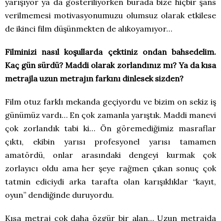
yarışıyor ya da gösteriliyorken burada bize hiçbir şans
verilmemesi motivasyonumuzu olumsuz olarak etkilese
de ikinci film düşünmekten de alıkoyamıyor…
Filminizi nasıl koşullarda çektiniz ondan bahsedelim.
Kaç gün sürdü? Maddi olarak zorlandınız mı? Ya da kısa
metrajla uzun metrajın farkını dinlesek sizden?
Film otuz farklı mekanda geçiyordu ve bizim on sekiz iş
günümüz vardı… En çok zamanla yarıştık. Maddi manevi
çok zorlandık tabi ki… Ön göremediğimiz masraflar
çıktı, ekibin yarısı profesyonel yarısı tamamen
amatördü, onlar arasındaki dengeyi kurmak çok
zorlayıcı oldu ama her şeye rağmen çıkan sonuç çok
tatmin ediciydi arka tarafta olan karışıklıklar “kayıt,
oyun” dendiğinde duruyordu.
Kısa metraj çok daha özgür bir alan… Uzun metrajda