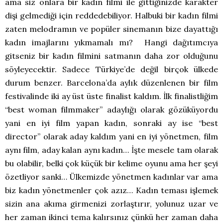
ama siz onlara bir kadın filmi ile gittiğinizde karakter
dişi gelmediği için reddedebiliyor. Halbuki bir kadın filmi
zaten melodramın ve popüler sinemanın bize dayattığı
kadın imajlarını yıkmamalı mı? Hangi dağıtımcıya
gitseniz bir kadın filmini satmanın daha zor olduğunu
söyleyecektir. Sadece Türkiye’de değil birçok ülkede
durum benzer. Barcelona’da aylık düzenlenen bir film
festivalinde iki ay üst üste finalist kaldım. İlk finalistliğim
“best woman filmmaker” adaylığı olarak gözüküyordu
yani en iyi film yapan kadın, sonraki ay ise “best
director” olarak aday kaldım yani en iyi yönetmen, film
aynı film, aday kalan aynı kadın… İşte mesele tam olarak
bu olabilir, belki çok küçük bir kelime oyunu ama her şeyi
özetliyor sanki… Ülkemizde yönetmen kadınlar var ama
biz kadın yönetmenler çok azız… Kadın teması işlemek
sizin ana akıma girmenizi zorlaştırır, yolunuz uzar ve
her zaman ikinci tema kalırsınız çünkü her zaman daha