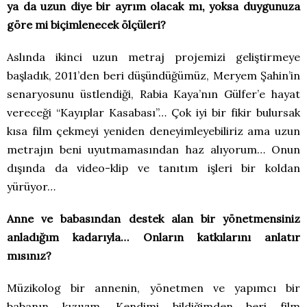
ya da uzun diye bir ayrım olacak mı, yoksa duygunuza
göre mi biçimlenecek ölçüleri?
Aslında ikinci uzun metraj projemizi geliştirmeye
başladık, 2011’den beri düşündüğümüz, Meryem Şahin’in
senaryosunu üstlendiği, Rabia Kaya’nın Gülfer’e hayat
vereceği “Kayıplar Kasabası”… Çok iyi bir fikir bulursak
kısa film çekmeyi yeniden deneyimleyebiliriz ama uzun
metrajın beni uyutmamasından haz alıyorum… Onun
dışında da video-klip ve tanıtım işleri bir koldan
yürüyor…
Anne ve babasından destek alan bir yönetmensiniz
anladığım kadarıyla… Onların katkılarını anlatır
mısınız?
Müzikolog bir annenin, yönetmen ve yapımcı bir
babanın kızıyım. Kendimi bildiğimden beri film