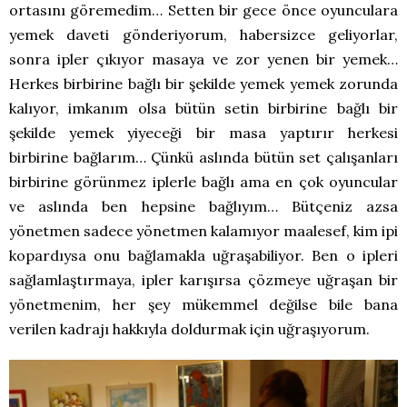
ortasını göremedim… Setten bir gece önce oyunculara
yemek daveti gönderiyorum, habersizce geliyorlar,
sonra ipler çıkıyor masaya ve zor yenen bir yemek…
Herkes birbirine bağlı bir şekilde yemek yemek zorunda
kalıyor, imkanım olsa bütün setin birbirine bağlı bir
şekilde yemek yiyeceği bir masa yaptırır herkesi
birbirine bağlarım… Çünkü aslında bütün set çalışanları
birbirine görünmez iplerle bağlı ama en çok oyuncular
ve aslında ben hepsine bağlıyım… Bütçeniz azsa
yönetmen sadece yönetmen kalamıyor maalesef, kim ipi
kopardıysa onu bağlamakla uğraşabiliyor. Ben o ipleri
sağlamlaştırmaya, ipler karışırsa çözmeye uğraşan bir
yönetmenim, her şey mükemmel değilse bile bana
verilen kadrajı hakkıyla doldurmak için uğraşıyorum.