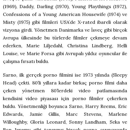
(1969), Daddy, Darling (1970), Young Playthings (1972),
Confessions of a Young American Housewife (1974) ve
Misty (1975) gibi filmleri USA’de X-rated ibareli olarak
vizyona girdi. Yönetmen Danimarka ve İsveç gibi birçok
Avrupa ülkesinde bu türlerde filmler çekmeye devam
ederken, Marie Liljedahl, Christina Lindberg, Helli
Louise, ve Marie Forsa gibi Avrupalı yıldız oyuncular ile
çalışma fırsatı buldu.
Sarno, ilk gerçek porno filmini ise 1973 yılında (Sleepy
Head) çekti. 80’li yıllara kadar birkaç porno filmi daha
çeken yönetmen 80’lerdeki video patlamasında
kendisini video piyasası için porno filmler çekerken
buldu. Yönetmenliği boyunca Sarno, Harry Reems, Eric
Edwards, Jamie Gillis, Marc Stevens, Marlene
Willoughby, Gloria Leonard, Sonny Landham, Seka ve
Ron Jeremy gibi tanınmış birçok porno oyuncusuyla