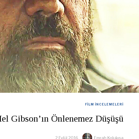
FILM İNCELEMELERI
Mel Gibson’ın Önlenemez Düşüşü
2 Eylül 2016
Emrah Kolukısa