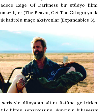
 sadece Edge Of Darkness bir stüdyo filmi,
ımsız işler (The Beavar, Get The Gringo) ya da
lık kadrolu maço aksiyonlar (Expandables 3).
serisiyle dünyanın altını üstüne getirirken
 (ilk filmin senaryosunu, ikincinin hikayesini