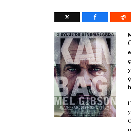
M
Ü
e
ç
y
ç
h
H
y
G
o