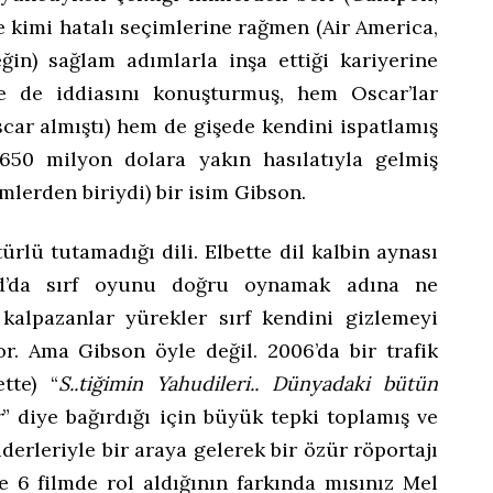
e kimi hatalı seçimlerine rağmen (Air America,
eğin) sağlam adımlarla inşa ettiği kariyerine
kte de iddiasını konuşturmuş, hem Oscar’lar
car almıştı) hem de gişede kendini ispatlamış
650 milyon dolara yakın hasılatıyla gelmiş
mlerden biriydi) bir isim Gibson.
türlü tutamadığı dili. Elbette dil kalbin aynası
d’da sırf oyunu doğru oynamak adına ne
kalpazanlar yürekler sırf kendini gizlemeyi
or. Ama Gibson öyle değil. 2006’da bir trafik
tte) “
S..tiğimin Yahudileri.. Dünyadaki bütün
r
” diye bağırdığı için büyük tepki toplamış ve
erleriyle bir araya gelerek bir özür röportajı
e 6 filmde rol aldığının farkında mısınız Mel