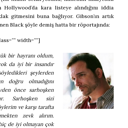
 Hollywood’da kara listeye alındığını iddia
klak gitmesini buna bağlıyor. Gibson’ın artık
nen Black şöyle demiş hatta bir röportajında:
lass=”” width=””]
ük bir hayranı oldum,
ok da iyi bir insandır
öyledikleri şeylerden
ın doğru olmadığını
yden önce sarhoşken
şır. Sarhoşken sizi
öylerim ve karşı tarafta
mekten zevk alırım.
hiç de iyi olmayan çok