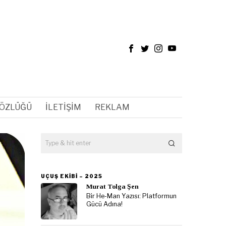
SÖZLÜĞÜ
İLETIŞIM
REKLAM
UÇUŞ EKIBI – 2025
Murat Tolga Şen
Bir He-Man Yazısı: Platformun
Gücü Adına!