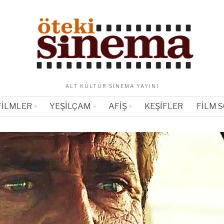
ALT KÜLTÜR SINEMA YAYINI
FILMLER
YEŞILÇAM
AFIŞ
KEŞIFLER
FILM 