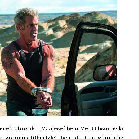
elecek olursak… Maalesef hem Mel Gibson eski
n görünüş itibariyle), hem de film günümüz