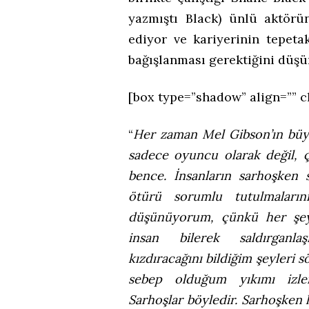
yazmıştı Black) ünlü aktörün
ediyor ve kariyerinin tepeta
bağışlanması gerektiğini düşü
[box type=”shadow” align=”” c
“
Her zaman Mel Gibson’ın büy
sadece oyuncu olarak değil, ç
bence. İnsanların sarhoşken s
ötürü sorumlu tutulmaların
düşünüyorum, çünkü her şe
insan bilerek saldırganla
kızdıracağını bildiğim şeyleri s
sebep olduğum yıkımı izle
Sarhoşlar böyledir. Sarhoşken 