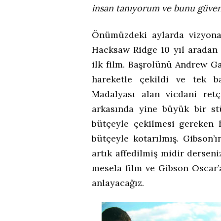
insan tanıyorum ve bunu güve
Önümüzdeki aylarda vizyona
Hacksaw Ridge 10 yıl aradan 
ilk film. Başrolünü Andrew Ga
hareketle çekildi ve tek b
Madalyası alan vicdani retç
arkasında yine büyük bir s
bütçeyle çekilmesi gereken h
bütçeyle kotarılmış. Gibson’ı
artık affedilmiş midir derse
mesela film ve Gibson Oscar’a
anlayacağız.