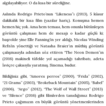
algılayabiliyor. O da kısa bir süreliğine.
Aslında Rodrigo Prieto’nun “Likeness”ı (2013), 5 küsur
dakikalık bir kısa film (yazılar hariç). Konuşma hemen
hemen hiç yok. Ama hem teması, hem onunla bütünleşen
görüntü çalışması hem de mesajı o kadar güçlü ki;
başrolde yine Elle Fanning’in yer aldığı, Nicolas Winding
Refn’in yönettiği ve Natasha Braier’ın müthiş görüntü
çalışmasıyla adından söz ettiren “The Neon Demon”ın
(2016) makineli tüfekle yol açamadığı tahribatı, adeta
İsviçre çakısıyla yaratmış. Sinema, budur.
Bildiğiniz gibi, “Amores perros” (2000), “Frida” (2002),
“21 Grams” (2003), “Brokeback Mountain” (2005), “Babel”
(2006), “Argo” (2012), “The Wolf of Wall Street” (2013)
ve “Silence” (2016) gibi filmlerden tanıdığımız Rodrigo
Prieto çağımızın en büyük görüntü yönetmenlerinden