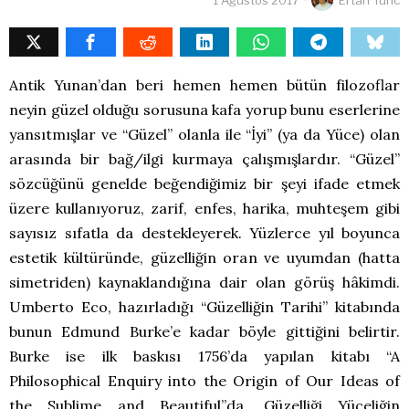
Antik Yunan’dan beri hemen hemen bütün filozoflar
neyin güzel olduğu sorusuna kafa yorup bunu eserlerine
yansıtmışlar ve “Güzel” olanla ile “İyi” (ya da Yüce) olan
arasında bir bağ/ilgi kurmaya çalışmışlardır. “Güzel”
sözcüğünü genelde beğendiğimiz bir şeyi ifade etmek
üzere kullanıyoruz, zarif, enfes, harika, muhteşem gibi
sayısız sıfatla da destekleyerek. Yüzlerce yıl boyunca
estetik kültüründe, güzelliğin oran ve uyumdan (hatta
simetriden) kaynaklandığına dair olan görüş hâkimdi.
Umberto Eco, hazırladığı “Güzelliğin Tarihi” kitabında
bunun Edmund Burke’e kadar böyle gittiğini belirtir.
Burke ise ilk baskısı 1756’da yapılan kitabı “A
Philosophical Enquiry into the Origin of Our Ideas of
the Sublime and Beautiful”da, Güzelliği Yüceliğin