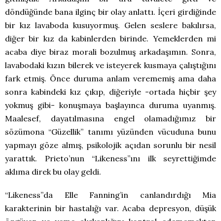
döndüğünde bana ilginç bir olay anlattı. İçeri girdiğinde
bir kız lavaboda kusuyormuş. Gelen seslere bakılırsa,
diğer bir kız da kabinlerden birinde. Yemeklerden mi
acaba diye biraz morali bozulmuş arkadaşımın. Sonra,
lavabodaki kızın bilerek ve isteyerek kusmaya çalıştığını
fark etmiş. Önce duruma anlam verememiş ama daha
sonra kabindeki kız çıkıp, diğeriyle -ortada hiçbir şey
yokmuş gibi- konuşmaya başlayınca duruma uyanmış.
Maalesef, dayatılmasına engel olamadığımız bir
sözümona “Güzellik” tanımı yüzünden vücuduna bunu
yapmayı göze almış, psikolojik açıdan sorunlu bir nesil
yarattık. Prieto’nun “Likeness”ını ilk seyrettiğimde
aklıma direk bu olay geldi.
“Likeness”da Elle Fanning’in canlandırdığı Mia
karakterinin bir hastalığı var. Acaba depresyon, düşük