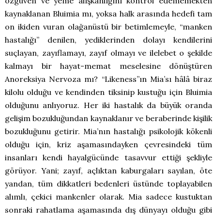
özgüven ve yeme alışkanlığını kontrol edememekten
kaynaklanan Bluimia mı, yoksa halk arasında hedefi tam
on ikiden vuran olağanüstü bir betimlemeyle, “manken
hastalığı” denilen, yediklerinden dolayı kendilerini
suçlayan, zayıflamayı, zayıf olmayı ve ilelebet o şekilde
kalmayı bir hayat-memat meselesine dönüştüren
Anoreksiya Nervoza mı? “Likeness”ın Mia’sı hâlâ biraz
kilolu olduğu ve kendinden tiksinip kustuğu için Bluimia
olduğunu anlıyoruz. Her iki hastalık da büyük oranda
gelişim bozukluğundan kaynaklanır ve beraberinde kişilik
bozukluğunu getirir. Mia’nın hastalığı psikolojik kökenli
olduğu için, kriz aşamasındayken çevresindeki tüm
insanları kendi hayalgücünde tasavvur ettiği şekliyle
görüyor. Yani; zayıf, açlıktan kaburgaları sayılan, öte
yandan, tüm dikkatleri bedenleri üstünde toplayabilen
alımlı, çekici mankenler olarak. Mia sadece kustuktan
sonraki rahatlama aşamasında dış dünyayı olduğu gibi