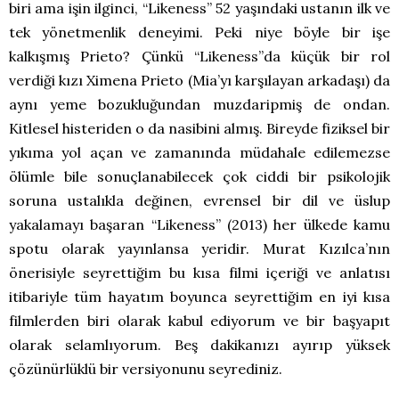
biri ama işin ilginci, “Likeness” 52 yaşındaki ustanın ilk ve
tek yönetmenlik deneyimi. Peki niye böyle bir işe
kalkışmış Prieto? Çünkü “Likeness”da küçük bir rol
verdiği kızı Ximena Prieto (Mia’yı karşılayan arkadaşı) da
aynı yeme bozukluğundan muzdaripmiş de ondan.
Kitlesel histeriden o da nasibini almış. Bireyde fiziksel bir
yıkıma yol açan ve zamanında müdahale edilemezse
ölümle bile sonuçlanabilecek çok ciddi bir psikolojik
soruna ustalıkla değinen, evrensel bir dil ve üslup
yakalamayı başaran “Likeness” (2013) her ülkede kamu
spotu olarak yayınlansa yeridir. Murat Kızılca’nın
önerisiyle seyrettiğim bu kısa filmi içeriği ve anlatısı
itibariyle tüm hayatım boyunca seyrettiğim en iyi kısa
filmlerden biri olarak kabul ediyorum ve bir başyapıt
olarak selamlıyorum. Beş dakikanızı ayırıp yüksek
çözünürlüklü bir versiyonunu seyrediniz.