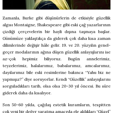
Zamanla, Burke gibi düşünürlerin de etkisiyle güzellik
algısı Montaigne, Shakespeare gibi eski çağ yazarlarının
çizdiği çerçevelerin bir hayli dışına taşmaya başlar.
Günümüze yaklaştıkça da giderek çok daha kısa zaman
dilimlerinde değişir hâle gelir. 19. ve 20. yüzyılın genel-
geçer modalarının ağına düşen güzellik anlayışlarını ise
az-çok hepimiz biliyoruz. Bugün annelerimiz,
teyzelerimiz, halalarımız, babalarımız, amcalarımız,
dayılarımız bile eski resimlerine bakınca “Yahu biz ne
yapmışız?” diye soruyorlar. Kendi “Güzellik” anlayışlarını
sorguladıkları tarih, olsa olsa 20-30 yıl öncesi. Bu süre
giderek daha da kısalıyor.
Son 50-60 yılda, çağdaş estetik kuramların, tespitten
çok yeni bir değer yaratma amacıyla ele aldıkları “Güzel”