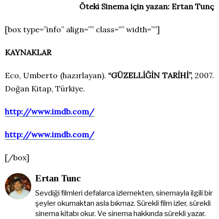
Öteki Sinema için yazan: Ertan Tunç
[box type=”info” align=”” class=”” width=””]
KAYNAKLAR
Eco, Umberto (hazırlayan).
“GÜZELLİĞİN TARİHİ”,
2007.
Doğan Kitap, Türkiye.
http://www.imdb.com/
http://www.imdb.com/
[/box]
Ertan Tunc
Sevdiği filmleri defalarca izlemekten, sinemayla ilgili bir
şeyler okumaktan asla bıkmaz. Sürekli film izler, sürekli
sinema kitabı okur. Ve sinema hakkında sürekli yazar.