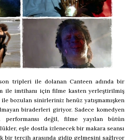
son tripleri ile dolanan Canteen adında bir
lm ile imtihanı için filme kasten yerleştirilmiş
 ile bozulan sinirleriniz henüz yatışmamışken
lmayan biraderleri giriyor. Sadece komedyen
i performansı değil, filme yayılan bütün
ükler, eşle dostla izlenecek bir makara seansı
cek bir tercih arasında gidip gelmesini sağlıyor