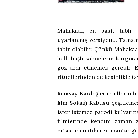
Mahakaal, en basit tabir 
uyarlanmış versiyonu. Tamam,
tabir olabilir. Çünkü Mahakaa
belli başlı sahnelerin kurgusu
göz ardı etmemek gerekir. El
ritüellerinden de kesinlikle t
Ramsay Kardeşler’in ellerind
Elm Sokağı Kabusu çeşitlemes
ister istemez parodi kulvarına
filmlerinde kendini zaman z
ortasından itibaren mantar gi