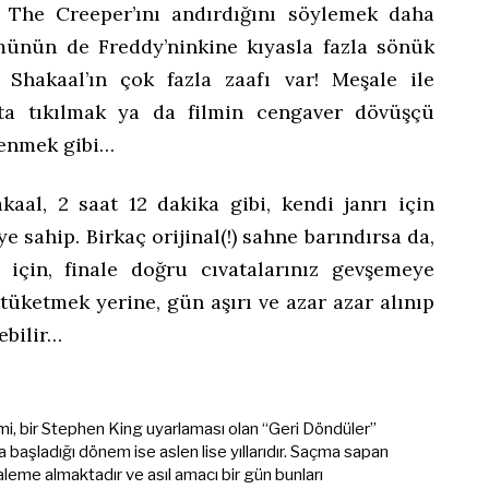
n The Creeper’ını andırdığını söylemek daha
münün de Freddy’ninkine kıyasla fazla sönük
bi Shakaal’ın çok fazla zaafı var! Meşale ile
uta tıkılmak ya da filmin cengaver dövüşçü
lenmek gibi…
kaal, 2 saat 12 dakika gibi, kendi janrı için
e sahip. Birkaç orijinal(!) sahne barındırsa da,
i için, finale doğru cıvatalarınız gevşemeye
tüketmek yerine, gün aşırı ve azar azar alınıp
ebilir…
mi, bir Stephen King uyarlaması olan “Geri Döndüler”
başladığı dönem ise aslen lise yıllarıdır. Saçma sapan
aleme almaktadır ve asıl amacı bir gün bunları