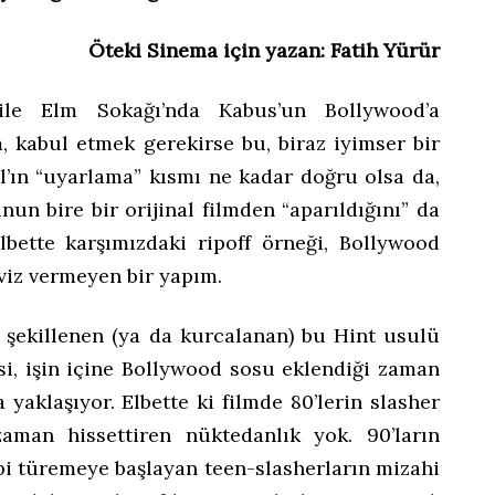
Öteki Sinema için yazan: Fatih Yürür
ile Elm Sokağı’nda Kabus’un Bollywood’a
 kabul etmek gerekirse bu, biraz iyimser bir
l’ın “uyarlama” kısmı ne kadar doğru olsa da,
nun bire bir orijinal filmden “aparıldığını” da
bette karşımızdaki ripoff örneği, Bollywood
aviz vermeyen bir yapım.
e şekillenen (ya da kurcalanan) bu Hint usulü
i, işin içine Bollywood sosu eklendiği zaman
 yaklaşıyor. Elbette ki filmde 80’lerin slasher
aman hissettiren nüktedanlık yok. 90’ların
bi türemeye başlayan teen-slasherların mizahi