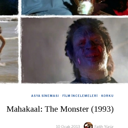
ASYA SINEMASI
·
FILM İNCELEMELERI
·
KORKU
Mahakaal: The Monster (1993)
10 Ocak 2013
Fatih Yürür