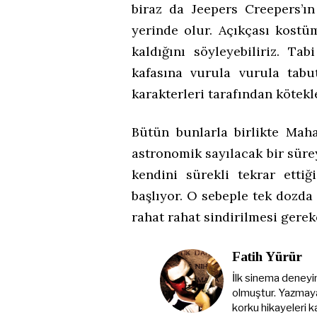
biraz da Jeepers Creepers’ı
yerinde olur. Açıkçası kostü
kaldığını söyleyebiliriz. Ta
kafasına vurula vurula tab
karakterleri tarafından kötek
Bütün bunlarla birlikte Maha
astronomik sayılacak bir sürey
kendini sürekli tekrar ettiğ
başlıyor. O sebeple tek dozda 
rahat rahat sindirilmesi gerek
Fatih Yürür
İlk sinema deneyi
olmuştur. Yazmaya 
korku hikayeleri k