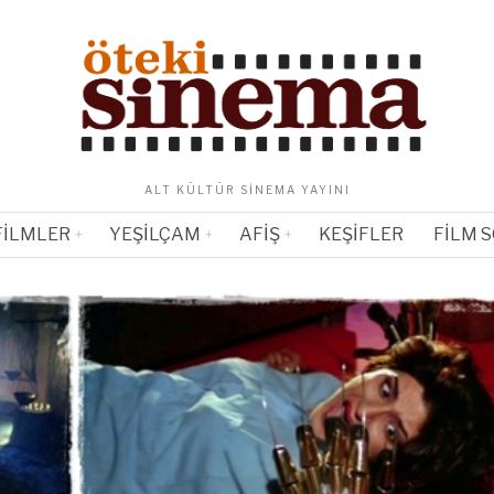
ALT KÜLTÜR SINEMA YAYINI
FILMLER
YEŞILÇAM
AFIŞ
KEŞIFLER
FILM 