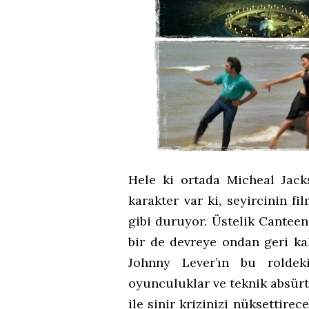
Hele ki ortada Micheal Jack
karakter var ki, seyircinin fi
gibi duruyor. Üstelik Canteen
bir de devreye ondan geri ka
Johnny Lever’ın bu roldek
oyunculuklar ve teknik absürtl
ile sinir krizinizi nüksettire