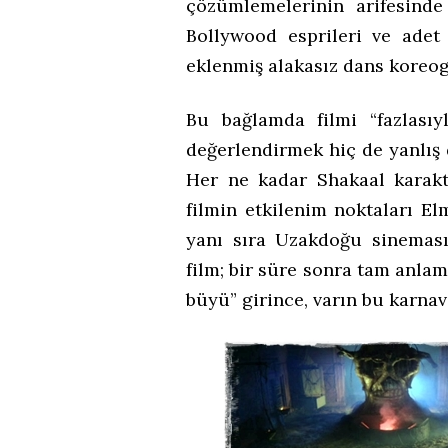
çözümlemelerinin arifesinde
Bollywood esprileri ve ade
eklenmiş alakasız dans koreog
Bu bağlamda filmi “fazlasıy
değerlendirmek hiç de yanlış d
Her ne kadar Shakaal karakt
filmin etkilenim noktaları Elm
yanı sıra Uzakdoğu sinemas
film; bir süre sonra tam anlam
büyü” girince, varın bu karnav