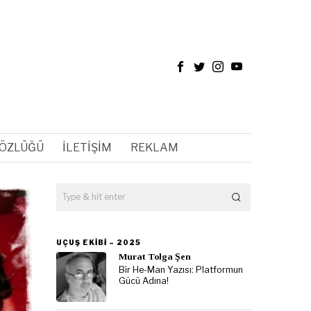
SÖZLÜĞÜ
İLETIŞIM
REKLAM
UÇUŞ EKIBI – 2025
Murat Tolga Şen
Bir He-Man Yazısı: Platformun
Gücü Adına!