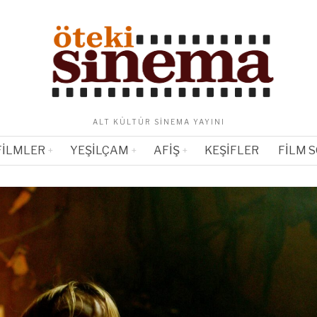
ALT KÜLTÜR SINEMA YAYINI
FILMLER
YEŞILÇAM
AFIŞ
KEŞIFLER
FILM 