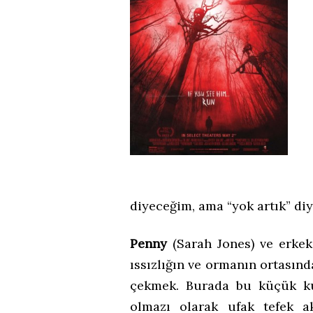
diyeceğim, ama “yok artık” di
Penny
(Sarah Jones) ve erke
ıssızlığın ve ormanın ortasınd
çekmek. Burada bu küçük ku
olmazı olarak ufak tefek ak