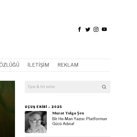
SÖZLÜĞÜ
İLETIŞIM
REKLAM
UÇUŞ EKIBI – 2025
Murat Tolga Şen
Bir He-Man Yazısı: Platformun
Gücü Adına!