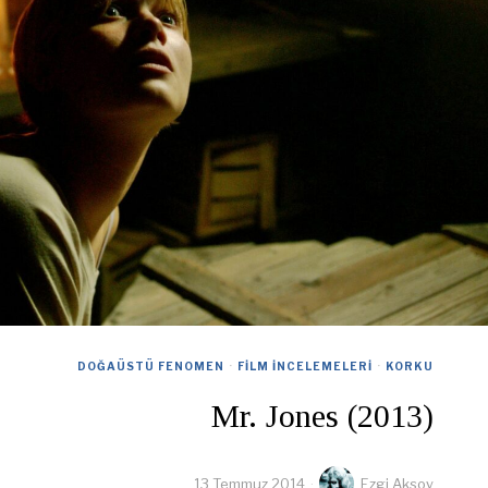
DOĞAÜSTÜ FENOMEN
·
FILM İNCELEMELERI
·
KORKU
Mr. Jones (2013)
13 Temmuz 2014
Ezgi Aksoy