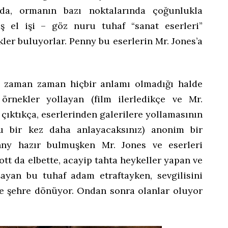
ada, ormanın bazı noktalarında çoğunlukla
ış el işi – göz nuru tuhaf “sanat eserleri”
kler buluyorlar. Penny bu eserlerin Mr. Jones’a
n, zaman zaman hiçbir anlamı olmadığı halde
n örnekler yollayan (film ilerledikçe ve Mr.
çıktıkça, eserlerinden galerilere yollamasının
 bir kez daha anlayacaksınız) anonim bir
enny hazır bulmuşken Mr. Jones ve eserleri
ott da elbette, acayip tahta heykeller yapan ve
ayan bu tuhaf adam etraftayken, sevgilisini
ne şehre dönüyor. Ondan sonra olanlar oluyor