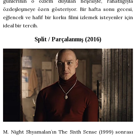
günlerinin o özlem duyulan neşesiyle, rahatlığıyla
özdeşleşmeye özen gösteriyor. Bir hafta sonu gecesi,
eğlenceli ve hafif bir korku filmi izlemek isteyenler için
ideal bir tercih.
Split / Parçalanmış (2016)
M. Night Shyamalan’ın The Sixth Sense (1999) sonrası