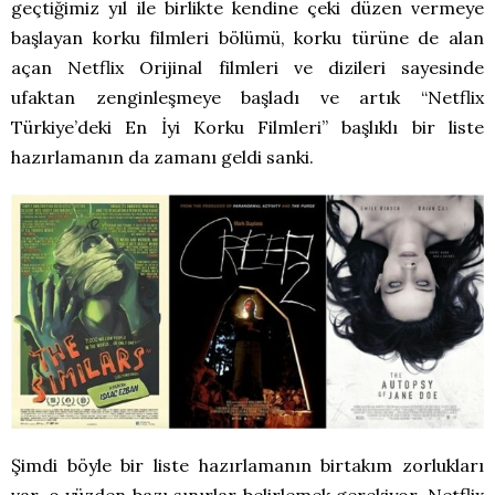
geçtiğimiz yıl ile birlikte kendine çeki düzen vermeye
başlayan korku filmleri bölümü, korku türüne de alan
açan Netflix Orijinal filmleri ve dizileri sayesinde
ufaktan zenginleşmeye başladı ve artık “Netflix
Türkiye’deki En İyi Korku Filmleri” başlıklı bir liste
hazırlamanın da zamanı geldi sanki.
Şimdi böyle bir liste hazırlamanın birtakım zorlukları
var, o yüzden bazı sınırlar belirlemek gerekiyor. Netflix