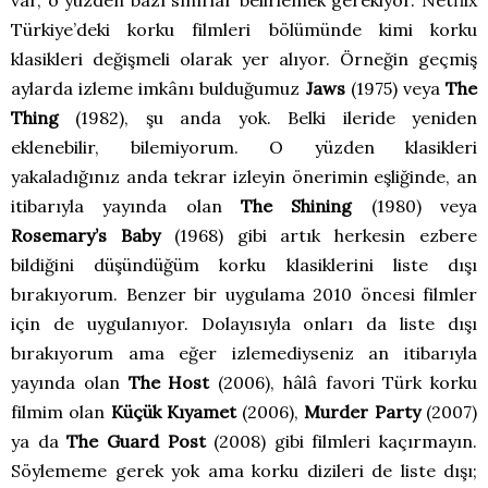
Türkiye’deki korku filmleri bölümünde kimi korku
klasikleri değişmeli olarak yer alıyor. Örneğin geçmiş
aylarda izleme imkânı bulduğumuz
Jaws
(1975) veya
The
Thing
(1982), şu anda yok. Belki ileride yeniden
eklenebilir, bilemiyorum. O yüzden klasikleri
yakaladığınız anda tekrar izleyin önerimin eşliğinde, an
itibarıyla yayında olan
The Shining
(1980) veya
Rosemary’s Baby
(1968) gibi artık herkesin ezbere
bildiğini düşündüğüm korku klasiklerini liste dışı
bırakıyorum. Benzer bir uygulama 2010 öncesi filmler
için de uygulanıyor. Dolayısıyla onları da liste dışı
bırakıyorum ama eğer izlemediyseniz an itibarıyla
yayında olan
The Host
(2006), hâlâ favori Türk korku
filmim olan
Küçük Kıyamet
(2006),
Murder Party
(2007)
ya da
The Guard Post
(2008) gibi filmleri kaçırmayın.
Söylememe gerek yok ama korku dizileri de liste dışı;