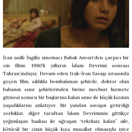
İran asıllı İngiliz sinemacı Babak Anvari’den çarpıcı bir
cin filmi. 1980’li yılların İslam Devrimi sonrası
Tahran’ındayız. Devam eden Irak-İran Savaşı sırasında
geçen film, sıklıkla bombalanan şehirde, doktor olan
babanın sınır şehirlerinden birine mecburi hizmete
gitmesi sonucu bir başlarına kalan anne ile küçük kızının
yaşadıklarını anlatıyor. Bir yandan savaşın getirdiği
zorluklar, diğer taraftan İslam Devriminin gittikçe
yoğunlaşan baskısı ile uğraşan “erkeksiz kalan” aile,
kötücül bir cinin küçük kıza musallat olmasıyla iyice