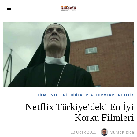
FILM LISTELERI
·
DIJITAL PLATFORMLAR
·
NETFLIX
Netflix Türkiye’deki En İyi
Korku Filmleri
13 Ocak 2019
Murat Kızılca