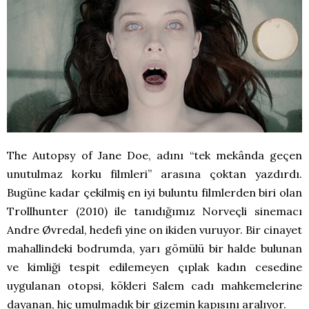
The Autopsy of Jane Doe, adını “tek mekânda geçen
unutulmaz korku filmleri” arasına çoktan yazdırdı.
Bugüne kadar çekilmiş en iyi buluntu filmlerden biri olan
Trollhunter (2010) ile tanıdığımız Norveçli sinemacı
Andre Øvredal, hedefi yine on ikiden vuruyor. Bir cinayet
mahallindeki bodrumda, yarı gömülü bir halde bulunan
ve kimliği tespit edilemeyen çıplak kadın cesedine
uygulanan otopsi, kökleri Salem cadı mahkemelerine
dayanan, hiç umulmadık bir gizemin kapısını aralıyor.