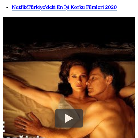
NetflixTürkiye’deki En İyi Korku Filmleri 2020