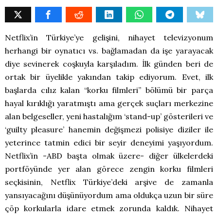
Netflix’in Türkiye’ye gelişini, nihayet televizyonum
herhangi bir oynatıcı vs. bağlamadan da işe yarayacak
diye sevinerek coşkuyla karşıladım. İlk günden beri de
ortak bir üyelikle yakından takip ediyorum. Evet, ilk
başlarda cılız kalan “korku filmleri” bölümü bir parça
hayal kırıklığı yaratmıştı ama gerçek suçları merkezine
alan belgeseller, yeni hastalığım ‘stand-up’ gösterileri ve
‘guilty pleasure’ hanemin değişmezi polisiye diziler ile
yeterince tatmin edici bir seyir deneyimi yaşıyordum.
Netflix’in -ABD başta olmak üzere- diğer ülkelerdeki
portföyünde yer alan görece zengin korku filmleri
seçkisinin, Netflix Türkiye’deki arşive de zamanla
yansıyacağını düşünüyordum ama oldukça uzun bir süre
çöp korkularla idare etmek zorunda kaldık. Nihayet