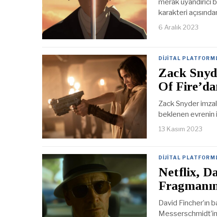
merak uyandırıcı b
karakteri açısınd
6 Aralık 2023
DIJITAL PLATFORM
Zack Snyd
Of Fire’d
Zack Snyder imzalı
beklenen evrenin i
13 Kasım 2023
DIJITAL PLATFORM
Netflix, D
Fragmanını
David Fincher’ın b
Messerschmidt’in 