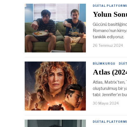
DIJITAL PLATFORM
Yolun Son
Gücünü basitliğin
Romano’nun kimyas
tanıklık ediyoruz.
26 Temmuz 2024
BILIMKURGU
·
DIJ
Atlas (202
Atlas, Matrix'ten, 
oluşturulmuş bir 
tabi: Jennifer'ın bu
30 Mayıs 2024
DIJITAL PLATFORM