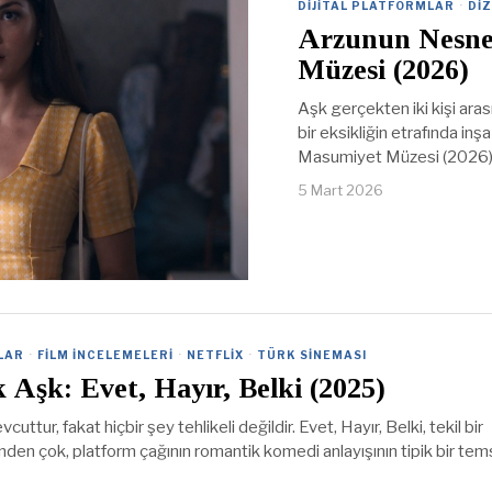
DIJITAL PLATFORMLAR
·
DIZ
Arzunun Nesne
Müzesi (2026)
Aşk gerçekten iki kişi aras
bir eksikliğin etrafında in
Masumiyet Müzesi (2026
5 Mart 2026
LAR
·
FILM İNCELEMELERI
·
NETFLIX
·
TÜRK SINEMASI
 Aşk: Evet, Hayır, Belki (2025)
uttur, fakat hiçbir şey tehlikeli değildir. Evet, Hayır, Belki, tekil bir
inden çok, platform çağının romantik komedi anlayışının tipik bir tems