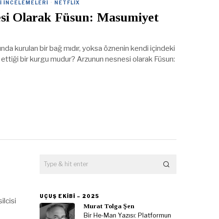
I İNCELEMELERI
·
NETFLIX
si Olarak Füsun: Masumiyet
ında kurulan bir bağ mıdır, yoksa öznenin kendi içindeki
şa ettiği bir kurgu mudur? Arzunun nesnesi olarak Füsun:
)
UÇUŞ EKIBI – 2025
ilcisi
Murat Tolga Şen
Bir He-Man Yazısı: Platformun