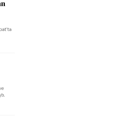
an
bat’ta
ve
tı.