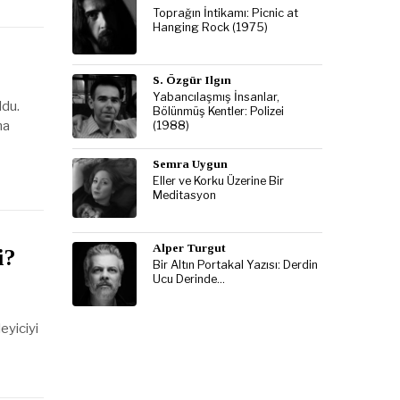
Toprağın İntikamı: Picnic at
Hanging Rock (1975)
S. Özgür Ilgın
Yabancılaşmış İnsanlar,
ldu.
Bölünmüş Kentler: Polizei
ma
(1988)
Semra Uygun
Eller ve Korku Üzerine Bir
Meditasyon
Alper Turgut
i?
Bir Altın Portakal Yazısı: Derdin
Ucu Derinde…
eyiciyi