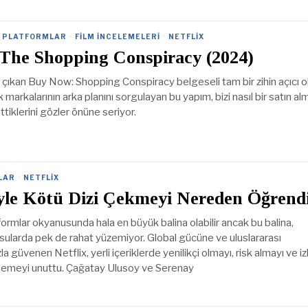
L PLATFORMLAR
·
FILM İNCELEMELERI
·
NETFLIX
The Shopping Conspiracy (2024)
 çıkan Buy Now: Shopping Conspiracy belgeseli tam bir zihin açıcı o
markalarının arka planını sorgulayan bu yapım, bizi nasıl bir satın al
iklerini gözler önüne seriyor.
LAR
·
NETFLIX
öyle Kötü Dizi Çekmeyi Nereden Öğrend
atformlar okyanusunda hala en büyük balina olabilir ancak bu balina,
 sularda pek de rahat yüzemiyor. Global gücüne ve uluslararası
 güvenen Netflix, yerli içeriklerde yenilikçi olmayı, risk almayı ve izl
meyi unuttu. Çağatay Ulusoy ve Serenay