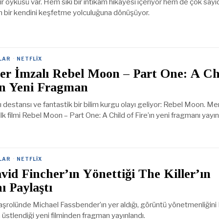
ir öyküsü var. Hem sıkı bir intikam hikâyesi içeriyor hem de çok sayı
an bir kendini keşfetme yolculuğuna dönüşüyor.
LAR
·
NETFLIX
er İmzalı Rebel Moon – Part One: A Ch
an Yeni Fragman
 destansı ve fantastik bir bilim kurgu olayı geliyor: Rebel Moon. Me
lk filmi Rebel Moon – Part One: A Child of Fire’ın yeni fragmanı yayın
LAR
·
NETFLIX
avid Fincher’ın Yönettiği The Killer’ın
 Paylaştı
aşrolünde Michael Fassbender’ın yer aldığı, görüntü yönetmenliğini 
üstlendiği yeni filminden fragman yayınlandı.