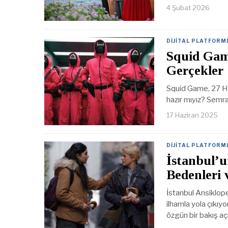
4 Şubat 2026
DIJITAL PLATFORM
Squid Gam
Gerçekler
Squid Game, 27 Haz
hazır mıyız? Semra D
17 Haziran 2025
DIJITAL PLATFORM
İstanbul’
Bedenleri 
İstanbul Ansiklop
ilhamla yola çıkıyo
özgün bir bakış aç