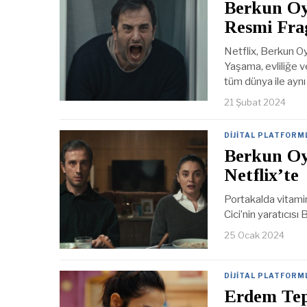
Berkun Oya
Resmi Fr
Netflix, Berkun Oya
Yaşama, evliliğe v
tüm dünya ile aynı
21 Şubat 2024
DIJITAL PLATFORM
Berkun Oya
Netflix’te
Portakalda vitamin
Cici’nin yaratıcısı 
25 Ocak 2024
DIJITAL PLATFORM
Erdem Tep