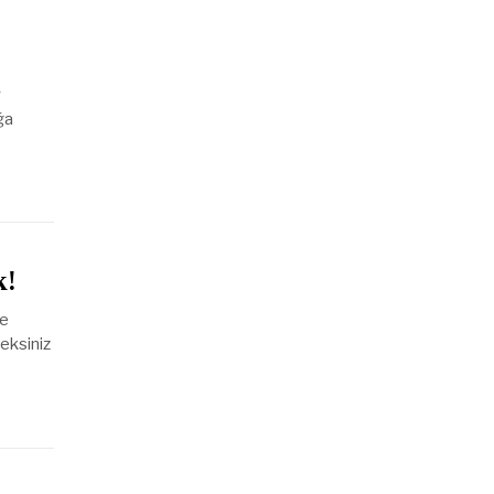
y
ğa
k!
le
eksiniz