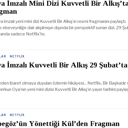
 İmzalı Mini Dizi Kuvvetli Bir Alkış’t
agman
 imzalı yeni mini dizi Kuvvetli Bir Alkış’ın resmi fragmanını paylaştı.
e ebeveynliğe dair alışılmışın dışında bir perspektif sunan dizi, 29 Şu
 anda sadece Netflix’te.
LAR
·
NETFLIX
 İmzalı Kuvvetli Bir Alkış 29 Şubat’ta
den ibaret olmaya duyulan özlemin hikâyesi... Netflix, Bir Başkadır 
Berkun Oya’nın yeni mini dizisi Kuvvetli Bir Alkış’ın yayın tarihini paylaş
LAR
·
NETFLIX
egöz’ün Yönettiği Kül’den Fragman