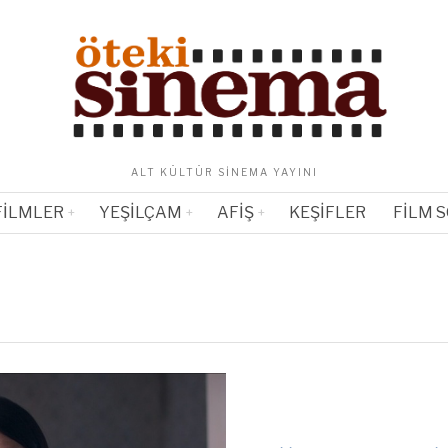
ALT KÜLTÜR SINEMA YAYINI
FILMLER
YEŞILÇAM
AFIŞ
KEŞIFLER
FILM 