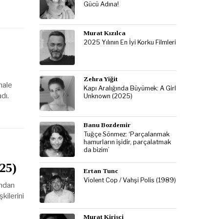
Gücü Adına!
Murat Kızılca
2025 Yılının En İyi Korku Filmleri
Zehra Yiğit
nale
Kapı Aralığında Büyümek: A Girl
adı.
Unknown (2025)
Banu Bozdemir
Tuğçe Sönmez: ‘Parçalanmak
hamurların işidir, parçalatmak
da bizim’
025)
Ertan Tunc
Violent Cop / Vahşi Polis (1989)
ından
kilerini
Murat Kirisci