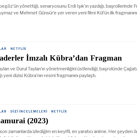
egöz'ün yönettiği, senaryosunu Erdi Işık'ın yazdığı, başrollerinde 
uymaz ve Mehmet Günsür’e yer veren yeni filmi Kül’ün ilk fragmanını
LAR
·
NETFLIX
raderler İmzalı Kübra’dan Fragman
ylan ve Durul Taylan’ın yönetmenliğini üstlendiği, başrolünde Çağat
ı yeni dizisi Kübra’nın resmi fragmanını paylaştı.
LAR
·
DIZI İNCELEMELERI
·
NETFLIX
Samurai (2023)
son zamanlarda izlediğim en keyifli, en yaratıcı anime. Her şeyden 