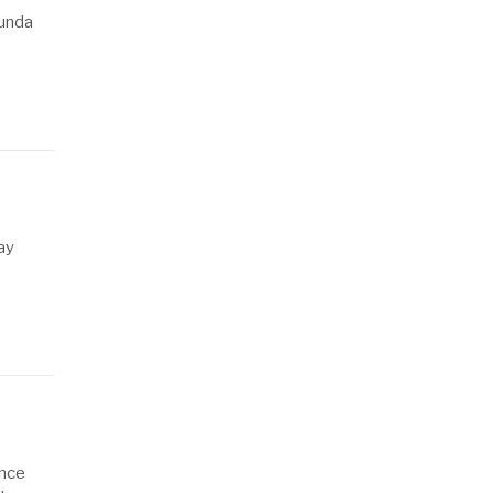
Funda
ay
önce