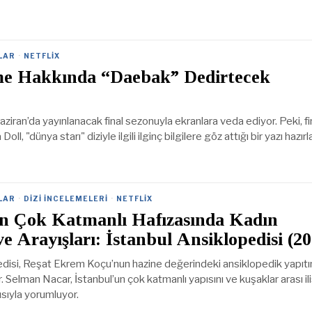
LAR
·
NETFLIX
e Hakkında “Daebak” Dedirtecek
iran’da yayınlanacak final sezonuyla ekranlara veda ediyor. Peki, fi
oll, "dünya starı" diziyle ilgili ilginç bilgilere göz attığı bir yazı hazırl
LAR
·
DIZI İNCELEMELERI
·
NETFLIX
un Çok Katmanlı Hafızasında Kadın
ve Arayışları: İstanbul Ansiklopedisi (2
edisi, Reşat Ekrem Koçu’nun hazine değerindeki ansiklopedik yapıt
r. Selman Nacar, İstanbul’un çok katmanlı yapısını ve kuşaklar arası iliş
ısıyla yorumluyor.