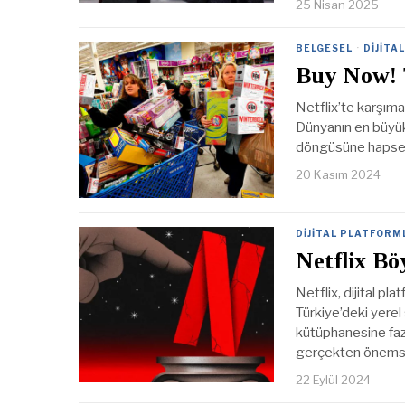
25 Nisan 2025
BELGESEL
·
DIJITA
Buy Now! 
Netflix’te karşıma
Dünyanın en büyük 
döngüsüne hapsett
20 Kasım 2024
DIJITAL PLATFORM
Netflix B
Netflix, dijital pl
Türkiye’deki yerel
kütüphanesine fazla
gerçekten önemse
22 Eylül 2024