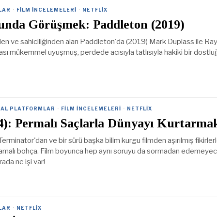
LAR
·
FILM İNCELEMELERI
·
NETFLIX
unda Görüşmek: Paddleton (2019)
den ve sahiciliğinden alan Paddleton'da (2019) Mark Duplass ile Ra
ı mükemmel uyuşmuş, perdede acısıyla tatlısıyla hakiki bir dostlu
ITAL PLATFORMLAR
·
FILM İNCELEMELERI
·
NETFLIX
4): Permalı Saçlarla Dünyayı Kurtarma
Terminator'dan ve bir sürü başka bilim kurgu filmden aşırılmış fikirler
yamalı bohça. Film boyunca hep aynı soruyu da sormadan edemeyec
rada ne işi var!
LAR
·
NETFLIX