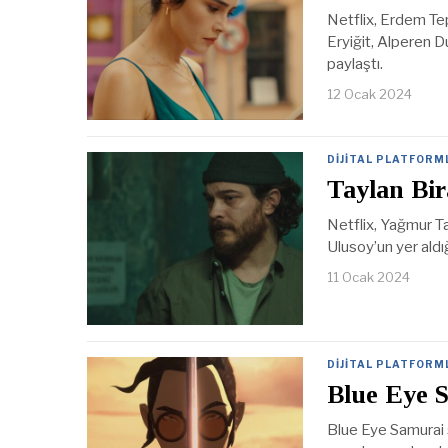
Netflix, Erdem Tep
Eryiğit, Alperen D
paylaştı.
12 Ocak 2024
DIJITAL PLATFORM
Taylan Bi
Netflix, Yağmur Ta
Ulusoy’un yer aldığ
11 Ocak 2024
DIJITAL PLATFORM
Blue Eye 
Blue Eye Samurai 