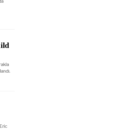
da
ild
rakla
landı.
Eric