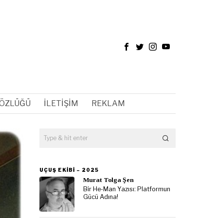
SÖZLÜĞÜ
İLETIŞIM
REKLAM
UÇUŞ EKIBI – 2025
Murat Tolga Şen
Bir He-Man Yazısı: Platformun
Gücü Adına!