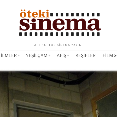
ALT KÜLTÜR SINEMA YAYINI
FILMLER
YEŞILÇAM
AFIŞ
KEŞIFLER
FILM 