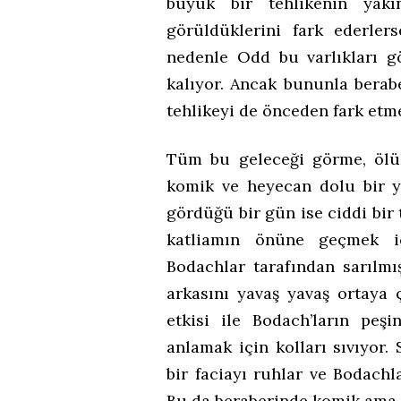
büyük bir tehlikenin yakı
görüldüklerini fark ederle
nedenle Odd bu varlıkları 
kalıyor. Ancak bununla berabe
tehlikeyi de önceden fark etme
Tüm bu geleceği görme, ölü
komik ve heyecan dolu bir y
gördüğü bir gün ise ciddi bir 
katliamın önüne geçmek iç
Bodachlar tarafından sarılmı
arkasını yavaş yavaş ortaya 
etkisi ile Bodach’ların peş
anlamak için kolları sıvıyor
bir faciayı ruhlar ve Bodachl
Bu da beraberinde komik ama he