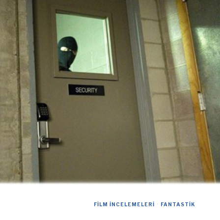
FILM İNCELEMELERI
·
FANTASTIK