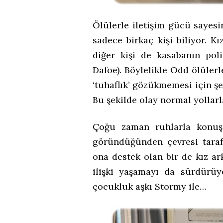
Ölülerle iletişim gücü sayes
sadece birkaç kişi biliyor. Kı
diğer kişi de kasabanın po
Dafoe). Böylelikle Odd ölüler
‘tuhaflık’ gözükmemesi için şe
Bu şekilde olay normal yollarl
Çoğu zaman ruhlarla konuş
göründüğünden çevresi taraf
ona destek olan bir de kız ar
ilişki yaşamayı da sürdürüyo
çocukluk aşkı Stormy ile…