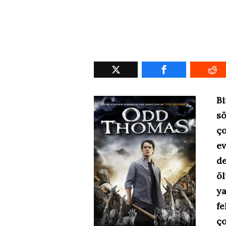
B
sö
ç
ev
de
ö
ya
fe
ç