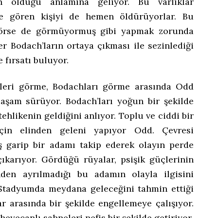
n olduğu anlamına geliyor. Bu varlıklar
rse gören kişiyi de hemen öldürüyorlar. Bu
görse de görmüyormuş gibi yapmak zorunda
r Bodach’ların ortaya çıkması ile sezinlediği
 fırsatı buluyor.
leri görme, Bodachları görme arasında Odd
aşam sürüyor. Bodach’ları yoğun bir şekilde
tehlikenin geldiğini anlıyor. Toplu ve ciddi bir
in elinden geleni yapıyor Odd. Çevresi
ş garip bir adamı takip ederek olayın perde
çıkarıyor. Gördüğü rüyalar, psişik güçlerinin
inden ayrılmadığı bu adamın olayla ilgisini
. Stadyumda meydana geleceğini tahmin ettiği
ar arasında bir şekilde engellemeye çalışıyor.
yecanlı sahneleri nefis bir şekilde getiriyor.