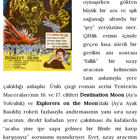
oynaşırken gökten
büyük bir ses ve ışık
sağanağı altında bir
“şey” yeryüzüne iner.
Çiftlik evinin içinde
geçen kısa süreli bir
gerilim anı sonrası
“fallik” bir uzay
aracının kelimenin
tam anlamıyla yere
çakıldığı anlaşılır. Ünlü çizgi roman serisi Tenten’in
Maceraları’nın 16. ve 17. ciltleri
Destination Moon
(Ay’a
Yolculuk) ve
Explorers on the Moon
’daki (Ay’a Ayak
Basıldı) roketi fazlasıyla andırmasının yanı sıra uzay
aracının, direkt kafadan yere çakılması da kafalarda
“acaba yine ipe sapa gelmez bir filmle mi karşı
karşıyayız” sorusunu uyandırıyor. Evet, uzay aracının