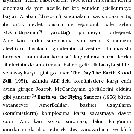
sineması da yeni nesille birlikte yeniden şekillenmeye
başlar. Arabalı (‘drive-in’) sinemaların sayısındaki artış
ile artık devlet baskısı ile eşanlamlı hale gelen
(1)
McCarthyizmin
yarattığı paranoya birleşerek
Amerikan korku sinemasına yön verir. Komünizm
aleyhtarı davaların gündemin zirvesine oturmasıyla
beraber “komünizm korkusu” kaçınılmaz olarak korku
filmlerinin de ana teması haline gelir. İlk bakışta şiddet
ve savaş karşıtı gibi görünen
The Day The Earth Stood
Still
(1951), aslında ABD’deki komünistlere karşı cadı
avına girişen Joseph McCarthy’nin görüşlerini olduğu
(2)
gibi yansıtır.
Earth vs. the Flying Saucers
(1956) bütün
vatansever Amerikalıları baskıcı uzaylıların
(komünistlerin) komplosuna karşı savaşmaya davet
eder. Amerikan korku sineması, bilim kurgunun
sınırlarını da ihlal ederek, dev canavarların ve kötü