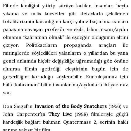
Filmde kimliğini yitirip sürüye katılan insanlar, beyin
yıkama ve milis kuvvetler gibi detaylarla şekillenen
totalitarizmin karanlığına karşı yalnız başlarına canları
pahasına savaşan profesör ve ekibi, bilim insanı/aydın
olmanın “kahraman olmak” ile eşdeğer olduğunun altını
çiziyor. Politikacıların propaganda araçları ile
mitinglerde söyledikleri yalanların o yıllardan bu yana
genel anlamda hiçbir değişikliğe uğramadığı göz önüne
alınırsa filmin getirdiği eleştirinin bugün için de
geçerliliğini koruduğu söylenebilir. Kurtuluşumuz için
hâlâ “kahraman” bilim insanlarına/aydınlara ihtiyacımız
var.
Don Siegel’ın
Invasion of the Body Snatchers
(1956) ve
John Carpenter’ın
They Live
(1988) filmleriyle güçlü
kardeşlik bağları bulunan Quatermass 2, serinin haklı
şanına yakışır bir film.