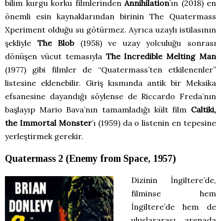
bilim kurgu korku filmlerinden
Annihilation
’ın (2018) en
önemli esin kaynaklarından birinin The Quatermass
Xperiment olduğu su götürmez. Ayrıca uzaylı istilasının
şekliyle
The Blob
(1958) ve uzay yolculuğu sonrası
dönüşen vücut temasıyla
The Incredible Melting Man
(1977) gibi filmler de “Quatermass’ten etkilenenler”
listesine eklenebilir. Giriş kısmında antik bir Meksika
efsanesine dayandığı söylense de Riccardo Freda’nın
başlayıp Mario Bava’nın tamamladığı kült film
Caltiki,
the Immortal Monster
’ı (1959) da o listenin en tepesine
yerleştirmek gerekir.
Quatermass 2 (Enemy from Space, 1957)
Dizinin İngiltere’de,
filminse hem
İngiltere’de hem de
uluslararası arenada