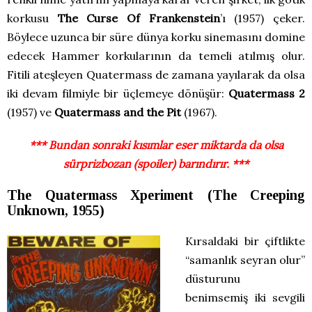
korkusu
The Curse Of Frankenstein
’ı (1957) çeker.
Böylece uzunca bir süre dünya korku sinemasını domine
edecek Hammer korkularının da temeli atılmış olur.
Fitili ateşleyen Quatermass de zamana yayılarak da olsa
iki devam filmiyle bir üçlemeye dönüşür:
Quatermass 2
(1957) ve
Quatermass and the Pit
(1967).
*** Bundan sonraki kısımlar eser miktarda da olsa
sürprizbozan (spoiler) barındırır. ***
The Quatermass Xperiment (The Creeping
Unknown, 1955)
Kırsaldaki bir çiftlikte
“samanlık seyran olur”
düsturunu
benimsemiş iki sevgili