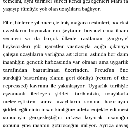
temelini, aynı tarihsel süreci kendi gezegenleri Mars’ta
yaşayıp tümüyle yok olan uzaylılara bağlıyor.
Film, binlerce yıl önce çizilmiş mağara resimleri, böceksi
uzaylıların boynuzlarının şeytanın boynuzlarına ilham
vermesi ya da birçok ülkede rastlanan ‘gargoyle’
heykelcikleri gibi işaretler vasıtasıyla açığa çıkmaya
çalışan uzaylıların varlığına ait izlerin, aslında her daim
insanlığın genetik hafızasında var olması ama uygarlık
tarafından bastırılması üzerinden, Freud’un öne
sürdüğü bastırılmış olanın geri dönüşü (return of the
repressed) kavramı ile yakınlaşıyor. Uygarlık tarihiyle
eşzamanlı ilerleyen şiddet tarihimizin, uzaylılarla
melezleştikten sonra uzaylıların sonunu hazırlayan
şiddet eğiliminin insan kimliğine adeta enjekte edilmesi
sonucuyla gerçekleştiğini ortaya koyarak insanlığın
sonunu yine insanın getireceğini imliyor. Ayrıca savaş