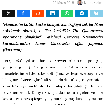
29 Mayıs 2018
Murat Kızılca
“Hammer’ın bütün korku külliyatı için övgüyü tek bir filme
atfedecek olursak, o film kesinlikle The Quatermass
Xperiment olmalıdır.” -Michael Carreras (Hammer’ın
kurucularından James Carreras’ın oğlu, yapımcı,
yönetmen)
ABD, 1950’li yıllarla birlikte Sovyetlerle bir süper güç
yarışına girmiş gibi görünse de artık ufaktan dünya
meselelerinde lider ülke koltuğuna yerleşmeye başlar ve
bildiğiniz üzere günümüze kadarki süreçte yerinden
kıpırdatmaya muktedir bir rakiple karşılaştığı da pek
söylenemez. II. Dünya Savaşı’ndan sonra gelen ve aile
kavramıyla hesaplaşmaya yeminli genç kuşak, yeni bir
isyankâr neslin habercisidir. 1950’lerin Amerikan korku