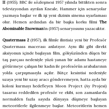
II
(1955). BBC ile sözleşmesi 1957 yılında bittikten sonra
televizyondan ayrılan Kneale, Hammer için senaryolar
yazmaya başlar ve ilk işi yeni dizinin sinema uyarlaması
olur. Hemen ardından da bir başka korku filmi
The
Abominable Snowman
’in (1957) senaryosunu yazacaktır.
Quatermass 2
(1957), ilk filmle ilintisiz yeni bir Profesör
Quatermass macerası anlatıyor. Aynı ilki gibi direkt
aksiyonun içinde başlayan film, gökyüzünden düşen bir
taş parçası nedeniyle yüzü yanan bir adamı hastaneye
götürmeye çalışan bir kadın ile profesörün arabalarının
yolda çarpışmasıyla açılır. Bütçe kesintisi nedeniyle
uzaya yeni bir uzay aracı gönderemeyen, hatta ayda bir
koloni kurmayı hedefleyen Moon Project (Ay Projesi)
tasarısı reddedilen profesör ve ekibi, son zamanlarda
normalden fazla sayıda dünyaya düşmeye başlayan
meteoritlerle ilgilenmeye başlar. Meteoritlerin hemen