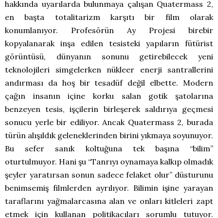
hakkında uyarılarda bulunmaya çalışan Quatermass 2,
en başta totalitarizm karşıtı bir film olarak
konumlanıyor. Profesörün Ay Projesi birebir
kopyalanarak inşa edilen tesisteki yapıların fütürist
görüntüsü, dünyanın sonunu getirebilecek yeni
teknolojileri simgelerken nükleer enerji santrallerini
andırması da hoş bir tesadüf değil elbette. Modern
çağın insanın içine korku salan gotik şatolarına
benzeyen tesis, işçilerin birleşerek saldırıya geçmesi
sonucu yerle bir ediliyor. Ancak Quatermass 2, burada
türün alışıldık geleneklerinden birini yıkmaya soyunuyor.
Bu sefer sanık koltuğuna tek başına “bilim”
oturtulmuyor. Hani şu “Tanrıyı oynamaya kalkıp olmadık
şeyler yaratırsan sonun sadece felaket olur” düsturunu
benimsemiş filmlerden ayrılıyor. Bilimin işine yarayan
taraflarını yağmalarcasına alan ve onları kitleleri zapt
etmek için kullanan politikacıları sorumlu tutuyor.