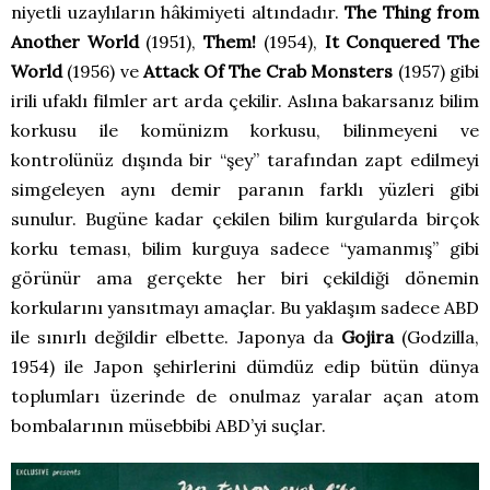
niyetli uzaylıların hâkimiyeti altındadır.
The Thing from
Another World
(1951),
Them!
(1954),
It Conquered The
World
(1956) ve
Attack Of The Crab Monsters
(1957) gibi
irili ufaklı filmler art arda çekilir. Aslına bakarsanız bilim
korkusu ile komünizm korkusu, bilinmeyeni ve
kontrolünüz dışında bir “şey” tarafından zapt edilmeyi
simgeleyen aynı demir paranın farklı yüzleri gibi
sunulur. Bugüne kadar çekilen bilim kurgularda birçok
korku teması, bilim kurguya sadece “yamanmış” gibi
görünür ama gerçekte her biri çekildiği dönemin
korkularını yansıtmayı amaçlar. Bu yaklaşım sadece ABD
ile sınırlı değildir elbette. Japonya da
Gojira
(Godzilla,
1954) ile Japon şehirlerini dümdüz edip bütün dünya
toplumları üzerinde de onulmaz yaralar açan atom
bombalarının müsebbibi ABD’yi suçlar.