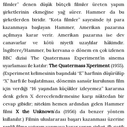
filmler” denen düşük bütçeli filmler üreten yapım
şirketlerinin ekmeğine yağ sürer. Hammer da bu
şirketlerden biridir. “Kota filmler” sayesinde iyi para
kazanmaya başlayan Hammer, Amerikan pazarına
açılmaya karar verir. Amerikan pazarına ise dev
canavarlar ve kötü niyetli uzaylılar hâkimdir.
İngiltere/Hammer, bu kervana o dönem en çok izlenen
BBC dizisi The Quatermass Experiment’in sinema
uyarlaması ile katılır:
The Quatermass Xperiment
(1955).
(Experiment kelimesinin başındaki “E” harfinin düşürülüp
“X” harfi ile başlatılması, dönemin sansür kurulunun film
için verdiği “16 yaşından küçükler izleyemez” kararına
denk gelen X derecelendirmesine karşı nüktedan bir
cevap gibidir; nitekim hemen ardından gelen Hammer
filmi
X the Unknown
’da (1956) da benzer yöntem
kullanılır.) Filmin uluslararası başarı kazanması üzerine
renkli filme yatırım yapmaya karar veren şirket, ilk gotik