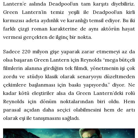
Lantern’e aslında Deadpool’un tam karşıtı diyebiliriz.
Green Lantern’in temiz yeşili ile Deadpool’un kirli
kırmızısı adeta aydınlık ve karanlığı temsil ediyor. Bu iki
farklı çizgi roman karakterine de aynı aktörün hayat
vermesi gerçekten de ilginç bir nokta.
Sadece 220 milyon gişe yaparak zarar etmemeyi az da
olsa başaran Green Lantern için Reynolds “mega bütçeli
filmlerin alanına girdiğim tek filmdi, yönetmenin işi çok
zordu ve stüdyo klasik olarak senaryoyu düzeltmeden
çekimlere başlanması için baskı yapıyordu.” diyor. Ne
kadar kötü eleştiriler alsa da Green Lantern’deki rolü
Reynolds için dönüm noktalarından biri oldu. Hem
parasal açıdan daha seçici olabilmesini hem de artı
olarak eşi ile tanışmasını sağladı.