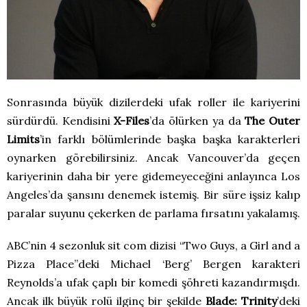
Sonrasında büyük dizilerdeki ufak roller ile kariyerini
sürdürdü. Kendisini
X-Files
’da ölürken ya da
The Outer
Limits
’in farklı bölümlerinde başka başka karakterleri
oynarken görebilirsiniz. Ancak Vancouver’da geçen
kariyerinin daha bir yere gidemeyeceğini anlayınca Los
Angeles’da şansını denemek istemiş. Bir süre işsiz kalıp
paralar suyunu çekerken de parlama fırsatını yakalamış.
ABC’nin 4 sezonluk sit com dizisi “Two Guys, a Girl and a
Pizza Place”deki Michael ‘Berg’ Bergen karakteri
Reynolds’a ufak çaplı bir komedi şöhreti kazandırmışdı.
Ancak ilk büyük rolü ilginç bir şekilde
Blade: Trinity
’deki